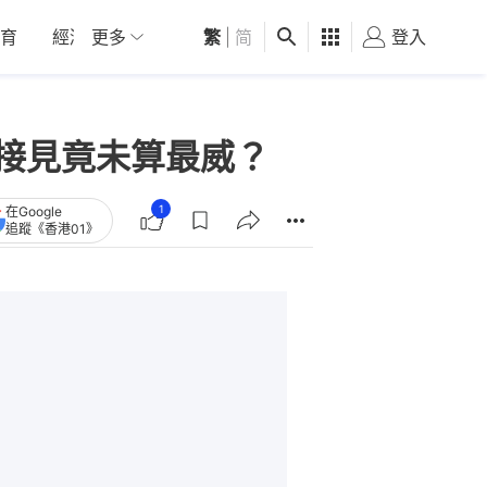
育
經濟
更多
01深圳
繁
觀點
|
简
健康
好食玩飛
登入
女
獨接見竟未算最威？
1
在Google
追蹤《香港01》