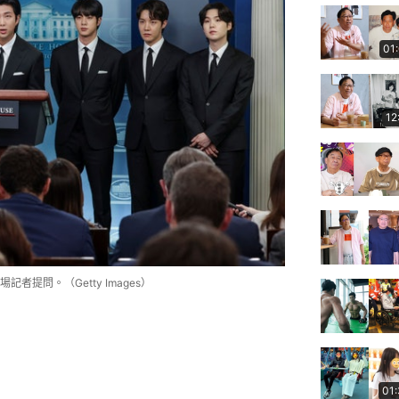
01
12
提問。（Getty Images）
01