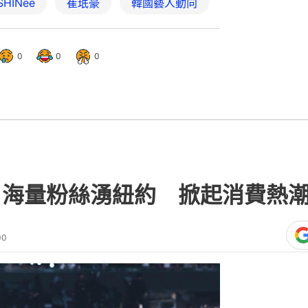
SHINee
崔珉豪
韓國藝人動向
0
0
0
場 海量粉絲湧紐約 掀起消費熱
00