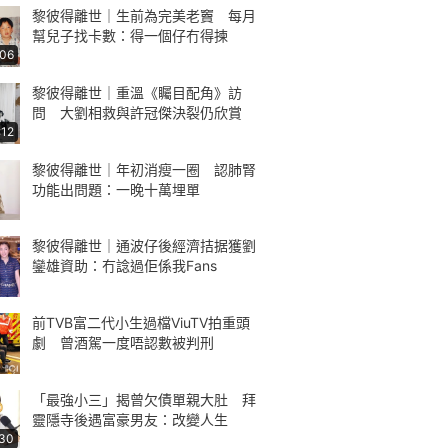
黎彼得離世｜生前為完美老竇 每月
幫兒子找卡數：得一個仔冇得揀
:06
黎彼得離世｜重溫《矚目配角》訪
問 大劉相救與許冠傑決裂仍欣賞
:12
黎彼得離世｜年初消瘦一圈 認肺腎
功能出問題：一晚十萬埋單
黎彼得離世｜通波仔後經濟拮据獲劉
鑾雄資助：冇諗過佢係我Fans
前TVB富二代小生過檔ViuTV拍重頭
劇 曾酒駕一度唔認數被判刑
「最強小三」揭曾欠債單親大肚 拜
靈隱寺後遇富豪男友：改變人生
:30