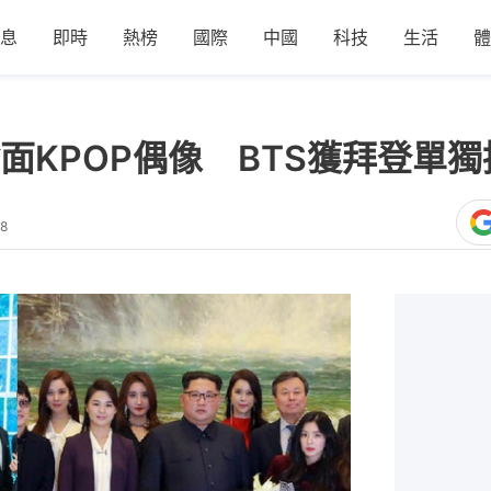
息
即時
熱榜
國際
中國
科技
生活
體
面KPOP偶像 BTS獲拜登單
18