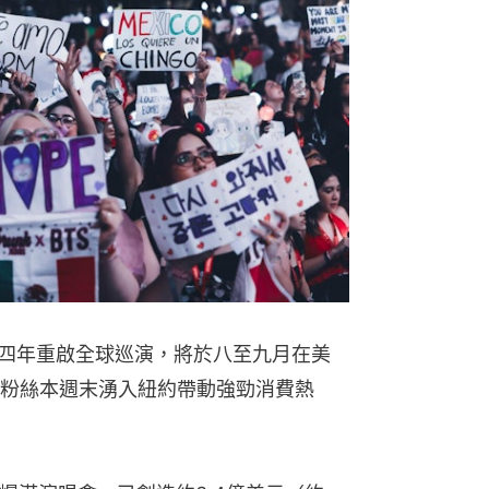
隔四年重啟全球巡演，將於八至九月在美
量粉絲本週末湧入紐約帶動強勁消費熱