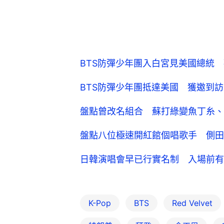
BTS防彈少年團入白宮見美國總統
BTS防彈少年團抵達美國 獲邀到
盤點曾改名組合 蘇打綠變魚丁糸、Super 
盤點八位極速開紅館個唱歌手 側田
日韓演唱會早已行實名制 入場前有
K-Pop
BTS
Red Velvet