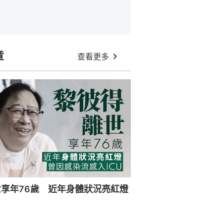
章
查看更多
享年76歲 近年身體狀況亮紅燈