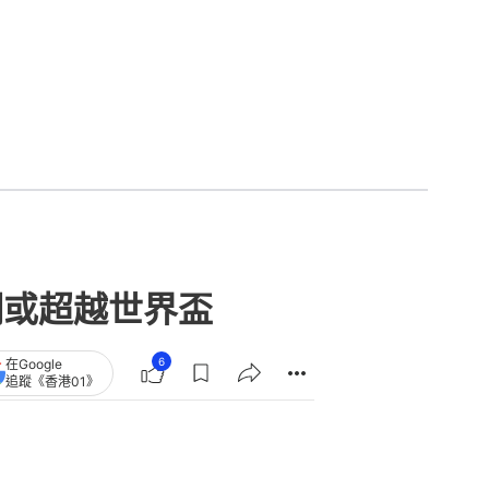
潮或超越世界盃
6
在Google
追蹤《香港01》