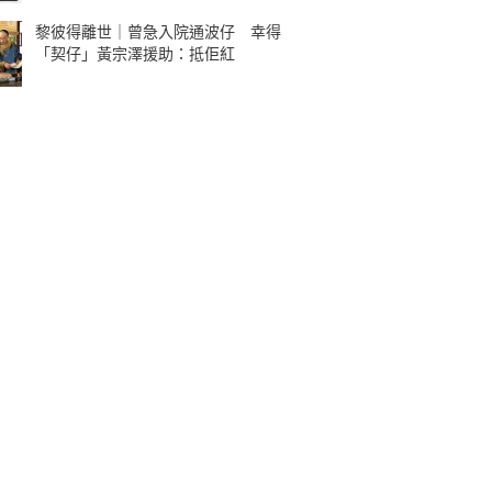
黎彼得離世｜曾急入院通波仔 幸得
「契仔」黃宗澤援助：抵佢紅