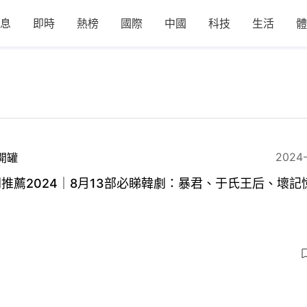
息
即時
熱榜
國際
中國
科技
生活
體
2024
開罐
推薦2024｜8月13部必睇韓劇：暴君、于氏王后、壞記