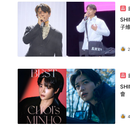
SH
子
2
SH
會