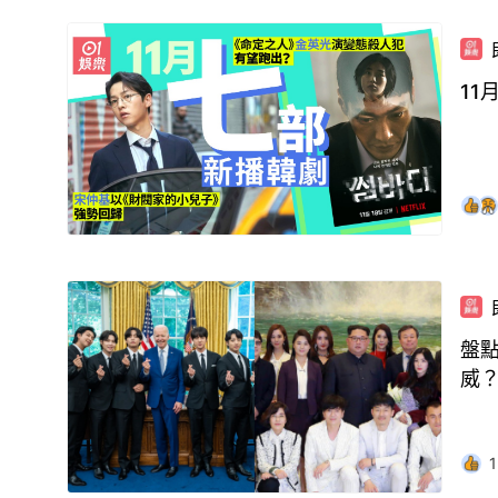
11
盤點
威
1