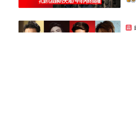
數據
第
SH
歡