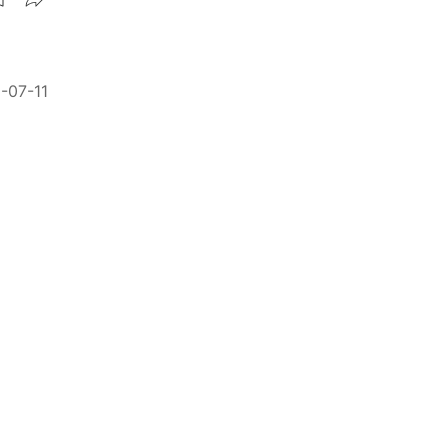
-07-11
嘉爾排
-05-26
例拍片