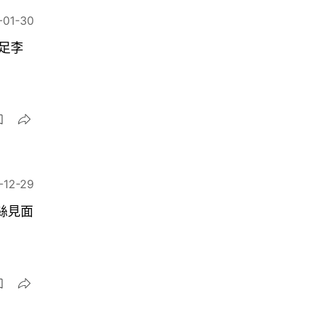
-01-30
似足李
-12-29
絲見面