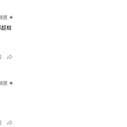
精選 ★
部超相
精選 ★