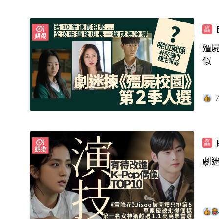
殭
似
7
劇迷