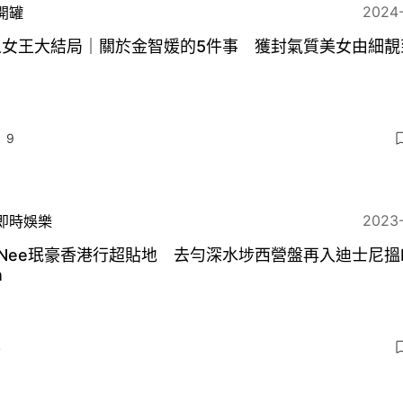
2024
開罐
之女王大結局｜關於金智媛的5件事 獲封氣質美女由細靚
9
2023
即時娛樂
INee珉豪香港行超貼地 去勻深水埗西營盤再入迪士尼搵Ir
n
4