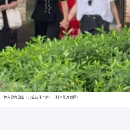
林青霞與閨密丁乃竺結伴同遊。（抖音影片截圖）