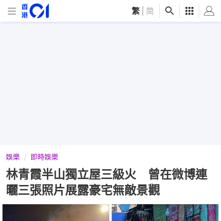
繁
|
简
娛樂
即時娛樂
林青霞半山獨立屋三級火 曾在微博連
曬三張照片展露豪宅無敵景觀