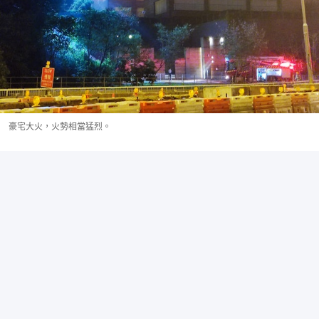
豪宅大火，火勢相當猛烈。