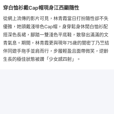
穿白恤衫戴Cap帽現身江西顯隨性
從網上流傳的影片可見，林青霞當日打扮隨性卻不失
優雅，她頭戴淺啡色Cap帽，身穿鬆身休閒白恤衫配
搭深色長裙，腳踏一雙淺色平底鞋，散發出滿滿的文
青氣息。期間，林青霞更與現年75歲的閨密丁乃竺結
伴同遊手拖手並肩而行，步履輕盈且面帶微笑，逆齡
生長的極佳狀態被讚「少女感四射」。