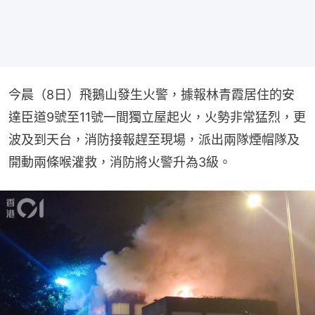
今晨（8日）飛鵝山發生火警，據報林青霞居住的安
達臣道9號至11號一間獨立屋起火，火勢非常猛烈，更
波及到天台，消防接報趕至現場，派出兩隊煙帽隊及
開動兩條喉灌救，消防將火警升為3級。