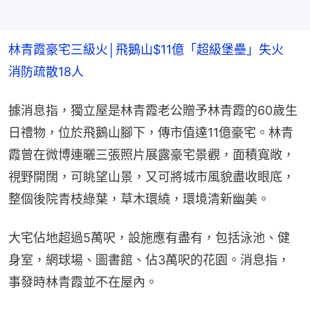
林青霞豪宅三級火│飛鵝山$11億「超級堡壘」失火　
消防疏散18人
據消息指，獨立屋是林青霞老公贈予林青霞的60歲生
日禮物，位於飛鵝山腳下，傳市值達11億豪宅。林青
霞曾在微博連曬三張照片展露豪宅景觀，面積寬敞，
視野開闊，可眺望山景，又可將城市風貌盡收眼底，
整個後院青枝綠葉，草木環繞，環境清新幽美。
大宅佔地超過5萬呎，設施應有盡有，包括泳池、健
身室，網球場、圖書館、佔3萬呎的花園。消息指，
事發時林青霞並不在屋內。