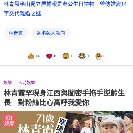
林青霞半山獨立屋據報是老公生日禮物　曾傳婚變14
字交代離婚之謎
林青霞
香港藝人動向
14
0
1
0
0
娛樂
即時娛樂
林青霞罕現身江西與閨密手拖手逆齡生
長 對粉絲比心高呼我愛你