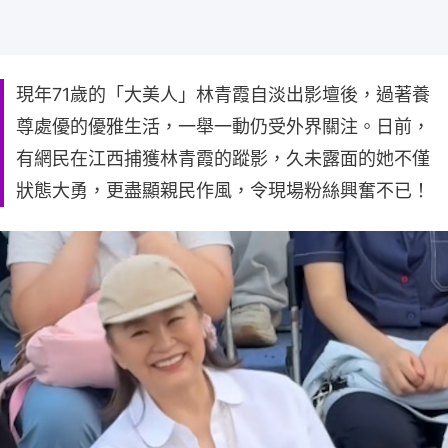
現年71歲的「大美人」林青霞自淡出影壇後，過著養
尊處優的優雅生活，一舉一動仍受外界關注。日前，
有網民在江西捕獲林青霞的蹤影，久未露面的她不僅
狀態大勇，更盡顯親民作風，令現場粉絲興奮不已！