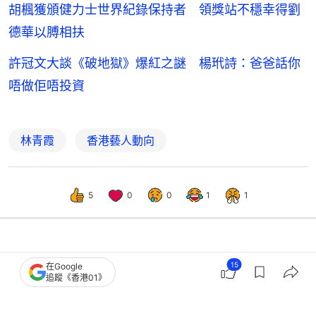
胡楓獲頒健力士世界紀錄保持者 領獎站不穩幸得劉
德華以膊相扶
許冠文大談《破地獄》爆紅之謎 楊玳詩：爸爸話你
唔做佢唔投資
林青霞
香港藝人動向
5
0
0
1
1
娛樂
即時娛樂
15
在Google
追蹤《香港01》
林青霞為中大任講座嘉賓生圖狀態驚
人 無懼皺紋自然老去氣質優雅