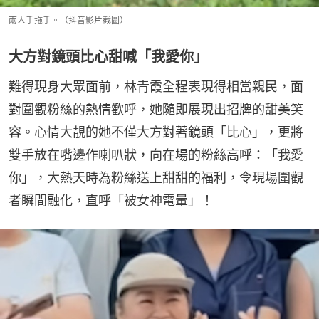
兩人手拖手。（抖音影片截圖）
大方對鏡頭比心甜喊「我愛你」
難得現身大眾面前，林青霞全程表現得相當親民，面
對圍觀粉絲的熱情歡呼，她隨即展現出招牌的甜美笑
容。心情大靚的她不僅大方對著鏡頭「比心」，更將
雙手放在嘴邊作喇叭狀，向在場的粉絲高呼：「我愛
你」，大熱天時為粉絲送上甜甜的福利，令現場圍觀
者瞬間融化，直呼「被女神電暈」！