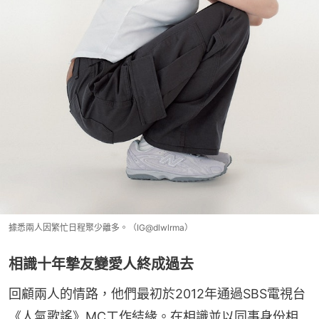
據悉兩人因繁忙日程聚少離多。（IG@dlwlrma）
相識十年摯友變愛人終成過去
回顧兩人的情路，他們最初於2012年通過SBS電視台
《人氣歌謠》MC工作結緣。在相識並以同事身份相