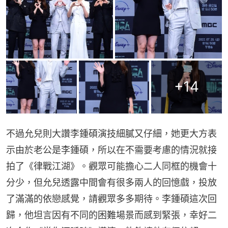
+
14
不過允兒則大讚李鍾碩演技細膩又仔細，她更大方表
示由於老公是李鍾碩，所以在不需要考慮的情況就接
拍了《律戰江湖》。觀眾可能擔心二人同框的機會十
分少，但允兒透露中間會有很多兩人的回憶戲，投放
了滿滿的依戀感覺，請觀眾多多期待。李鍾碩這次回
歸，他坦言因有不同的困難場景而感到緊張，幸好二