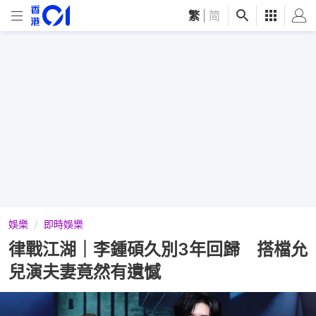
繁
|
简
娛樂
即時娛樂
律戰江湖｜李鍾碩久別3年回歸 搭檔允
兒演夫妻竟然有遺憾