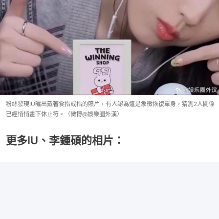
粉絲發現IU曬出戴著食指戒指的照片，有人認為這是象徵恢復單身，猜測2人關係
已經悄悄畫下休止符。（微博@娛樂圈外漢）
更多IU、李鍾碩的相片：