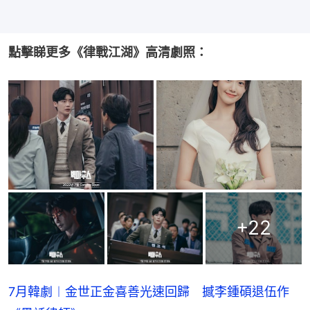
點擊睇更多《律戰江湖》高清劇照：
+
22
7月韓劇︱金世正金喜善光速回歸 撼李鍾碩退伍作