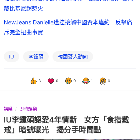
藏比基尼超惹火
NewJeans Danielle遭控接觸中國資本違約 反擊痛
斥完全扭曲事實
IU
李鍾碩
韓國藝人動向
3
0
0
1
0
娛樂
即時娛樂
IU李鍾碩認愛4年情斷 女方「食指戴
戒」暗號曝光 揭分手時間點