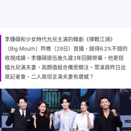
李鍾碩和少女時代允兒主演的韓劇《律戰江湖》
（Big Mouth）昨晚（29日）首播，錄得6.2%不錯的
收視成績。李鍾碩退伍後久違3年回歸熒幕，他更搭
檔允兒演夫妻，高顏值組合備受關注。眾演員昨日出
席記者會，二人竟坦言演夫妻有遺憾？