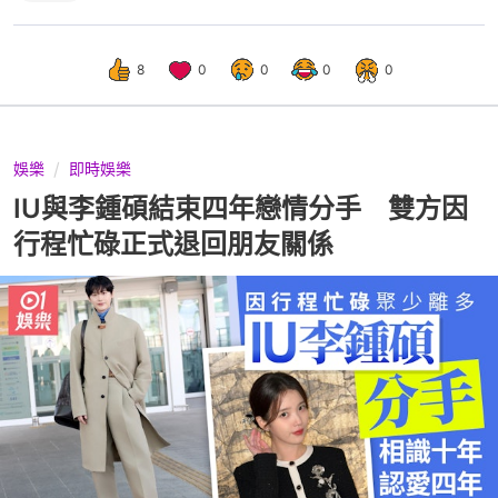
8
0
0
0
0
娛樂
即時娛樂
IU與李鍾碩結束四年戀情分手 雙方因
行程忙碌正式退回朋友關係