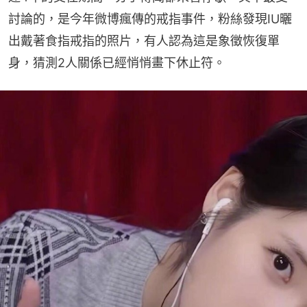
討論的，是今年微博瘋傳的戒指事件，粉絲發現IU曬
出戴著食指戒指的照片，有人認為這是象徵恢復單
身，猜測2人關係已經悄悄畫下休止符。