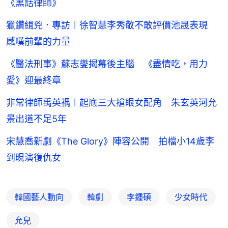
《黑話律師》
獵鑽緝兇．專訪︱徐智慧李秀敬不敢評價池晟表現
感嘆前輩的力量
《醫法刑事》蘇志燮揭幕後主腦 《盡情吃，用力
愛》迎最終章
非常律師禹英禑︱起底三大搶眼女配角 朱玄英河允
景出道不足5年
宋慧喬新劇《The Glory》陣容公開 拍檔小14歲李
到晛演復仇女
韓國藝人動向
韓劇
李鍾碩
少女時代
允兒