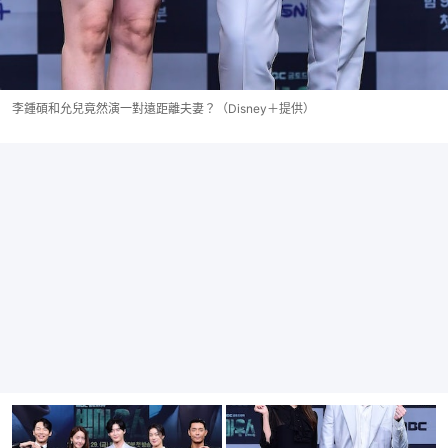
李鍾碩和允兒竟然演一對遠距離夫妻？（Disney＋提供）