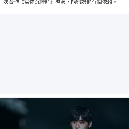
次合作《當你沉睡時》導演，能夠讓他有個依賴。