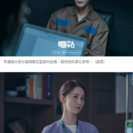
李鍾碩大部分戲碼都在監獄內拍攝，期待他的黑化表現。（劇照）