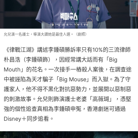
允兒演一名護士，導演大讚她是最佳人選。（劇照）
《律戰江湖》講述李鍾碩勝訴率只有10%的三流律師
朴昌浩（李鍾碩飾），因經常講大話而有「Big 
Mouth」的花名。一次接手一樁殺人案後，在調查途
中被誣陷為天才騙子「Big Mouse」而入獄。為了守
護家人，他不得不黑化對抗惡勢力，並展開以惡制惡
的刺激故事。允兒則飾演護士老婆「高薇瑚」，憑堅
強的個性追查真相為李鍾碩申冤，香港劇迷可通過
Disney＋同步追看。