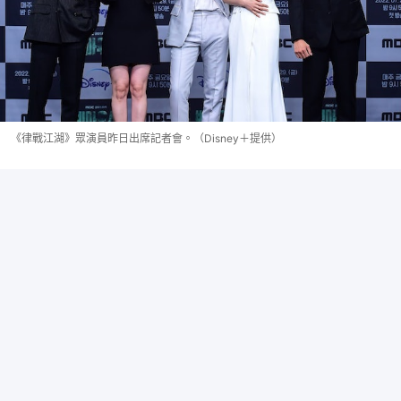
《律戰江湖》眾演員昨日出席記者會。（Disney＋提供）