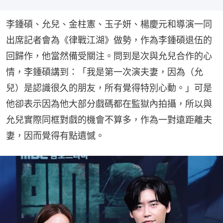
李鍾碩、允兒、金柱憲、玉子妍、楊慶元和導演一同
出席記者會為《律戰江湖》做勢，作為李鍾碩退伍的
回歸作，他當然備受關注。問到是次與允兒合作的心
情，李鍾碩講到：「我是第一次演夫妻，因為（允
兒）是認識很久的朋友，所有覺得特別心動。」可是
他卻表示因為他大部分戲碼都在監獄內拍攝，所以與
允兒實際同框對戲的機會不算多，作為一對遠距離夫
妻，因而覺得有點遺憾。