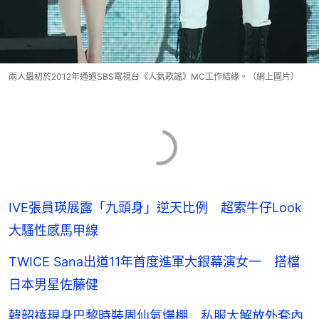
兩人最初於2012年通過SBS電視台《人氣歌謠》MC工作結緣。（網上圖片）
IVE張員瑛展露「九頭身」逆天比例 超索牛仔Look
大騷性感馬甲線
TWICE Sana出道11年首度進軍大銀幕演女一 搭檔
日本男星佐藤健
韓韶禧現身巴黎時裝周仙氣爆棚 私服大解放外套內