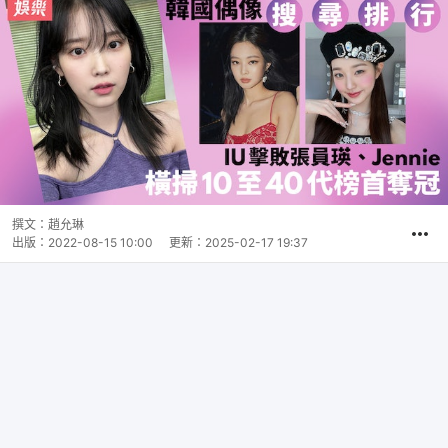
撰文：
趙允琳
出版：
2022-08-15 10:00
更新：
2025-02-17 19:37