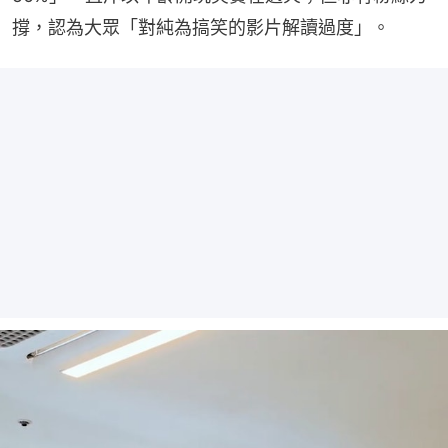
撐，認為大眾「對純為搞笑的影片解讀過度」。