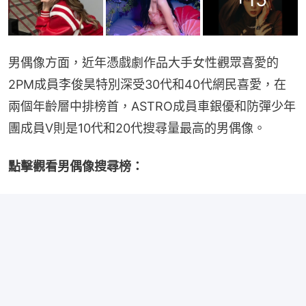
男偶像方面，近年憑戲劇作品大手女性觀眾喜愛的
2PM成員李俊昊特別深受30代和40代網民喜愛，在
兩個年齡層中排榜首，ASTRO成員車銀優和防彈少年
團成員V則是10代和20代搜尋量最高的男偶像。
點擊觀看男偶像搜尋榜：