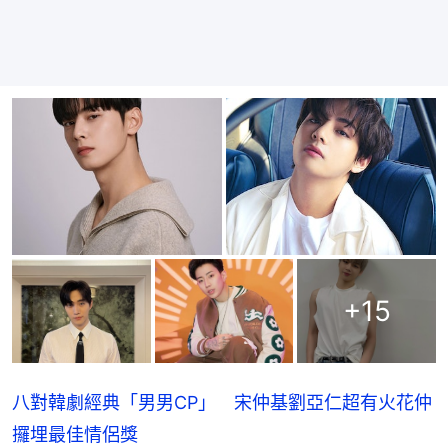
+
15
八對韓劇經典「男男CP」 宋仲基劉亞仁超有火花仲
攞埋最佳情侶獎