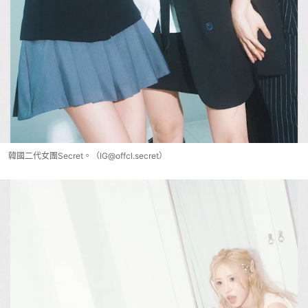
韓國二代女團Secret。（IG@offcl.secret）