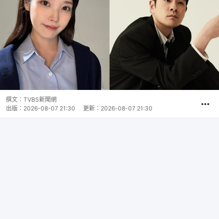
撰文：
TVBS新聞網
出版：
2026-08-07 21:30
更新：
2026-08-07 21:30