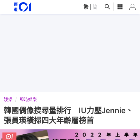
繁
|
简
娛樂
即時娛樂
韓國偶像搜尋量排行 IU力壓Jennie、
張員瑛橫掃四大年齡層榜首