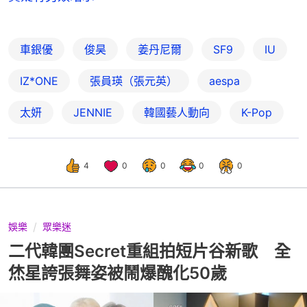
車銀優
俊昊
姜丹尼爾
SF9
IU
IZ*ONE
張員瑛（張元英）
aespa
太妍
JENNIE
韓國藝人動向
K-Pop
4
0
0
0
0
娛樂
眾樂迷
二代韓團Secret重組拍短片谷新歌 全
烋星誇張舞姿被鬧爆醜化50歲