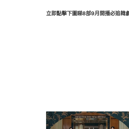
立即點擊下圖睇8部9月開播必追韓