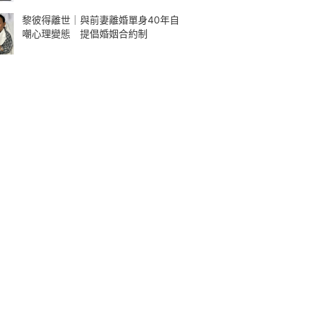
黎彼得離世｜與前妻離婚單身40年自
嘲心理變態 提倡婚姻合約制