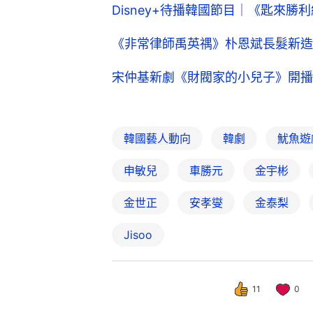
Disney+待播韓國節目｜《匙來勝
《非常律師禹英禑》朴恩斌長髮新造
宋仲基新劇《財閥家的小兒子》開播
韓國藝人動向
韓劇
魷魚遊
申敏兒
車勝元
金宇彬
金世正
安孝燮
金泰梨
Jisoo
11
0