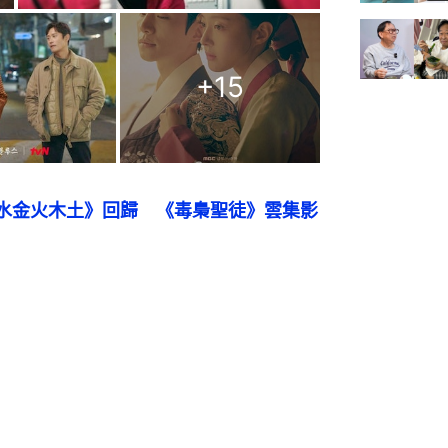
+
15
水金火木土》回歸　《毒梟聖徒》雲集影