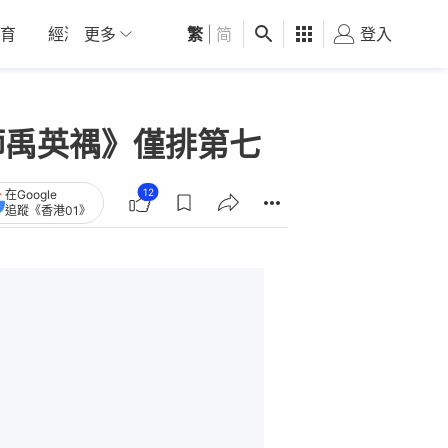
育
經濟
更多
01深圳
繁
觀點
|
简
健康
好食玩飛
登入
女
律師禹英禑》僅排第七
12
在Google
追蹤《香港01》