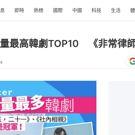
息
即時
熱榜
國際
中國
科技
生活
體
er提及量最高韓劇TOP10 《非常
58