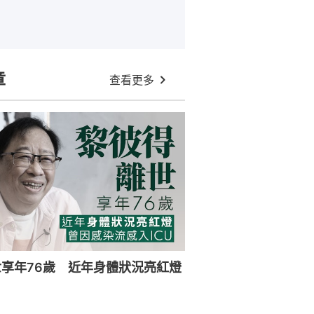
章
查看更多
享年76歲 近年身體狀況亮紅燈