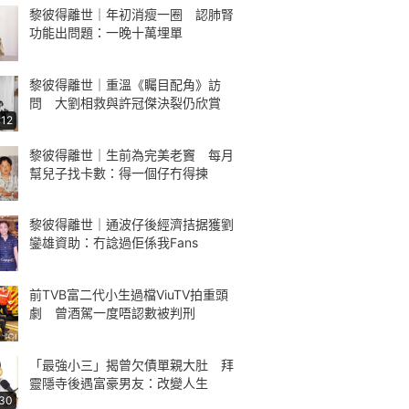
黎彼得離世｜年初消瘦一圈 認肺腎
功能出問題：一晚十萬埋單
黎彼得離世｜重溫《矚目配角》訪
問 大劉相救與許冠傑決裂仍欣賞
:12
黎彼得離世｜生前為完美老竇 每月
幫兒子找卡數：得一個仔冇得揀
黎彼得離世｜通波仔後經濟拮据獲劉
鑾雄資助：冇諗過佢係我Fans
前TVB富二代小生過檔ViuTV拍重頭
劇 曾酒駕一度唔認數被判刑
「最強小三」揭曾欠債單親大肚 拜
靈隱寺後遇富豪男友：改變人生
:30