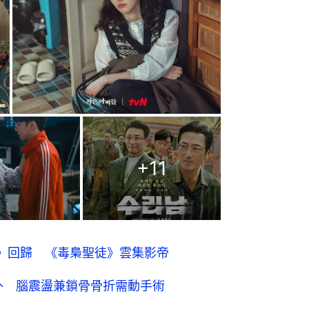
+
11
》回歸 《毒梟聖徒》雲集影帝
外 腦震盪兼鎖骨骨折需動手術