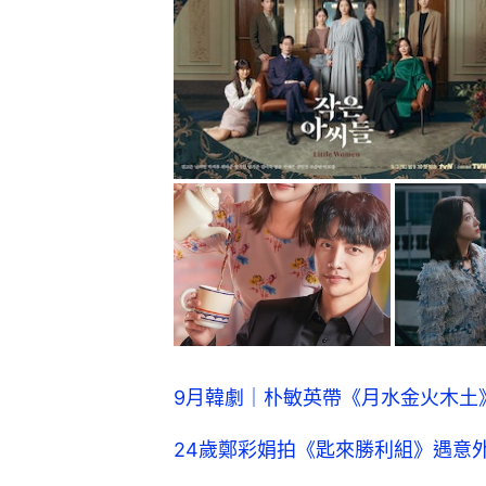
9月韓劇｜朴敏英帶《月水金火木土
24歲鄭彩娟拍《匙來勝利組》遇意