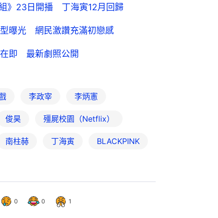
利組》23日開播 丁海寅12月回歸
型曝光 網民激讚充滿初戀感
在即 最新劇照公開
戲
李政宰
李炳憲
俊昊
殭屍校園（Netflix）
南柱赫
丁海寅
BLACKPINK
0
0
1