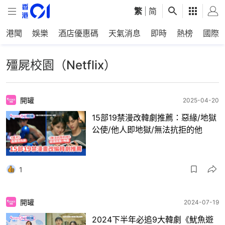
繁
|
简
港聞
娛樂
酒店優惠碼
天氣消息
即時
熱榜
國際
殭屍校園（Netflix）
開罐
2025-04-20
15部19禁漫改韓劇推薦：惡緣/地獄
公使/他人即地獄/無法抗拒的他
1
開罐
2024-07-19
2024下半年必追9大韓劇《魷魚遊