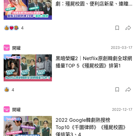
劇：殭屍校園、便利店新星、連瞳…
4
開罐
2023-03-17
黑暗榮耀2｜Netflix原創韓劇全球網
播量TOP 5《殭屍校園》排第1
4
開罐
2022-12-17
2022 Google韓劇熱搜榜
Top10《千圜律師》《殭屍校園》
僅排第3、4