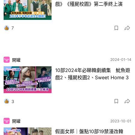
戲》《殭屍校園》第二季終上演
7
開罐
2024-01-14
10部2024年必睇韓劇續集 魷魚遊
戲2、殭屍校園2、Sweet Home 3
3
開罐
2023-10-01
假面女郎｜盤點10部19禁漫改韓