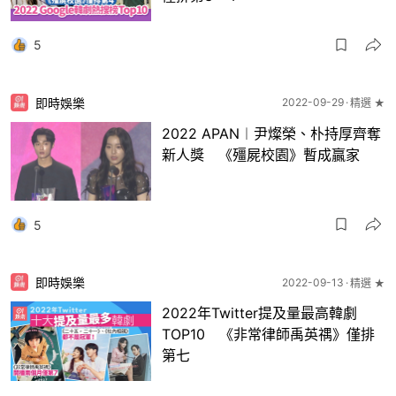
5
即時娛樂
2022-09-29
精選 ★
2022 APAN︱尹燦榮、朴持厚齊奪
新人獎 《殭屍校園》暫成贏家
5
即時娛樂
2022-09-13
精選 ★
2022年Twitter提及量最高韓劇
TOP10 《非常律師禹英禑》僅排
第七