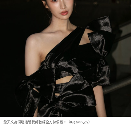
詹天文為個唱邀營養師教練全方位備戰。（IG@win_dy）