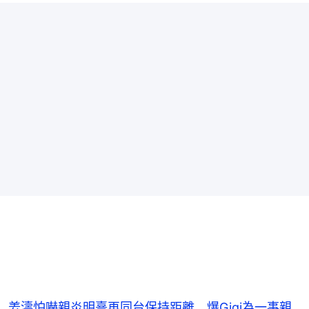
姜濤怕嚇親炎明熹再同台保持距離 爆Gigi為一事親