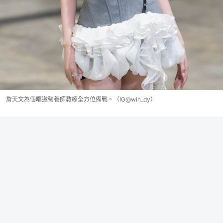
詹天文為個唱邀營養師教練全方位備戰。（IG@win_dy）