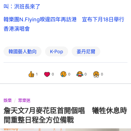
叫：洪班長來了
韓樂團N.Flying暌違四年再訪港 宣布下月18日舉行
香港演唱會
韓國藝人動向
K-Pop
姜丹尼爾
1
0
0
0
0
娛樂
眾樂迷
詹天文7月麥花臣首開個唱 犧牲休息時
間重整日程全方位備戰