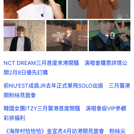
+
9
NCT DREAM三月首度來港開騷 演唱會購票詳情公
開2月8日優先訂購
前NU'EST成員JR去年正式單飛SOLO出道 三月襲港
開粉絲見面會
韓國女團ITZY三月襲港首度開騷 演唱會設VIP參觀
彩排福利
《海岸村恰恰恰》金宣虎4月訪港開見面會 粉絲尖