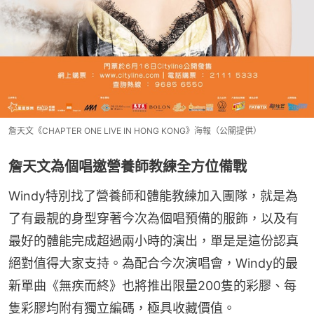
詹天文《CHAPTER ONE LIVE IN HONG KONG》海報（公關提供）
詹天文為個唱邀營養師教練全方位備戰
Windy特別找了營養師和體能教練加入團隊，就是為
了有最靚的身型穿著今次為個唱預備的服飾，以及有
最好的體能完成超過兩小時的演出，單是是這份認真
絕對值得大家支持。為配合今次演唱會，Windy的最
新單曲《無疾而終》也將推出限量200隻的彩膠、每
隻彩膠均附有獨立編碼，極具收藏價值。