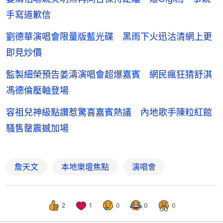
手寫道歉信
劉德華演唱會限量版藍光碟 黑雨下火迅沽清網上更
即見炒價
監製細榮預告姜濤演唱會超爆嘉賓 網民瘋狂猜舒淇
馮德倫壓軸登場
容祖兒神級點讚惹驚喜嘉賓熱議 內地歌手陳粒紅館
騷售罄震撼加場
詹天文
本地樂壇焦點
演唱會
2
1
0
0
0