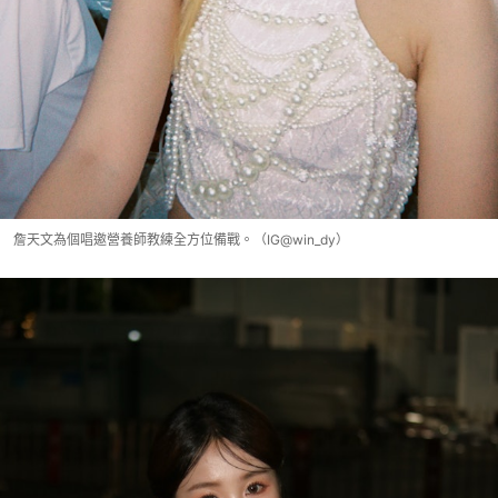
詹天文為個唱邀營養師教練全方位備戰。（IG@win_dy）