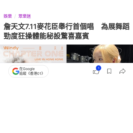
娛樂
眾樂迷
詹天文7.11麥花臣舉行首個唱 為展舞蹈
勁度狂操體能秘設驚喜嘉賓
1
在Google
追蹤《香港01》
撰文：
河伯
出版：
2026-07-07 16:45
更新：
2026-07-07 16:45