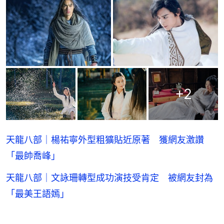
+
2
天龍八部｜楊祐寧外型粗獷貼近原著 獲網友激讚
「最帥喬峰」
天龍八部｜文詠珊轉型成功演技受肯定 被網友封為
「最美王語嫣」