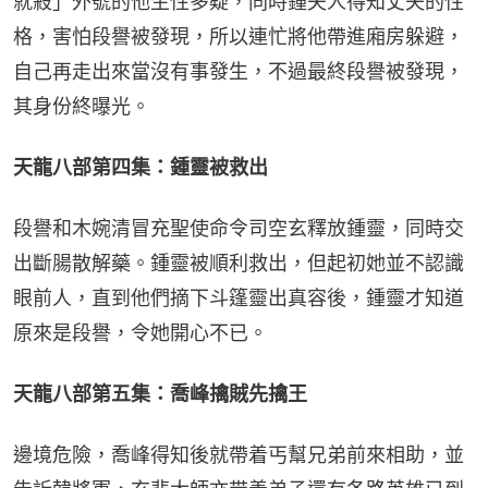
就殺」外號的他生性多疑，同時鍾夫人得知丈夫的性
格，害怕段譽被發現，所以連忙將他帶進廂房躲避，
自己再走出來當沒有事發生，不過最終段譽被發現，
其身份終曝光。
天龍八部第四集：鍾靈被救出
段譽和木婉清冒充聖使命令司空玄釋放鍾靈，同時交
出斷腸散解藥。鍾靈被順利救出，但起初她並不認識
眼前人，直到他們摘下斗篷靈出真容後，鍾靈才知道
原來是段譽，令她開心不已。
天龍八部第五集：喬峰擒賊先擒王
邊境危險，喬峰得知後就帶着丐幫兄弟前來相助，並