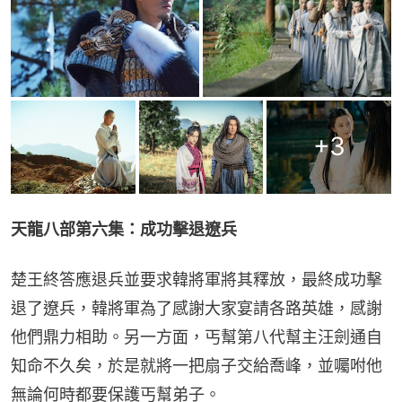
+
3
天龍八部第六集：成功擊退遼兵
楚王終答應退兵並要求韓將軍將其釋放，最終成功擊
退了遼兵，韓將軍為了感謝大家宴請各路英雄，感謝
他們鼎力相助。另一方面，丐幫第八代幫主汪劍通自
知命不久矣，於是就將一把扇子交給喬峰，並囑咐他
無論何時都要保護丐幫弟子。