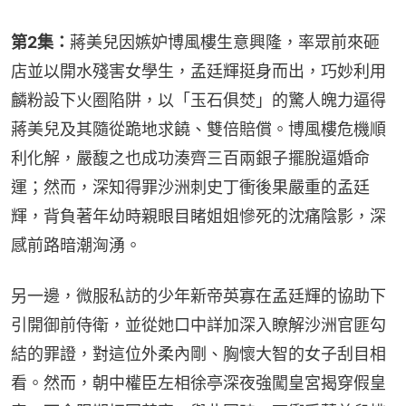
第2集：
蔣美兒因嫉妒博風樓生意興隆，率眾前來砸
店並以開水殘害女學生，孟廷輝挺身而出，巧妙利用
麟粉設下火圈陷阱，以「玉石俱焚」的驚人魄力逼得
蔣美兒及其隨從跪地求饒、雙倍賠償。博風樓危機順
利化解，嚴馥之也成功湊齊三百兩銀子擺脫逼婚命
運；然而，深知得罪沙洲刺史丁衝後果嚴重的孟廷
輝，背負著年幼時親眼目睹姐姐慘死的沈痛陰影，深
感前路暗潮洶湧。
另一邊，微服私訪的少年新帝英寡在孟廷輝的協助下
引開御前侍衛，並從她口中詳加深入瞭解沙洲官匪勾
結的罪證，對這位外柔內剛、胸懷大智的女子刮目相
看。然而，朝中權臣左相徐亭深夜強闖皇宮揭穿假皇