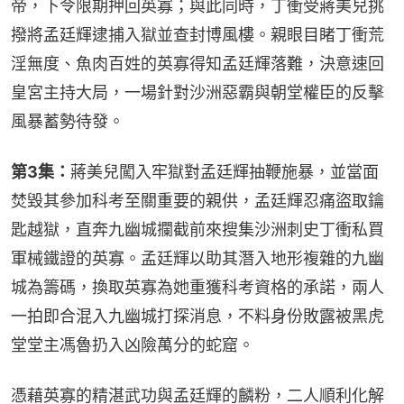
帝，下令限期押回英寡；與此同時，丁衝受蔣美兒挑
撥將孟廷輝逮捕入獄並查封博風樓。親眼目睹丁衝荒
淫無度、魚肉百姓的英寡得知孟廷輝落難，決意速回
皇宮主持大局，一場針對沙洲惡霸與朝堂權臣的反擊
風暴蓄勢待發。
第3集：
蔣美兒闖入牢獄對孟廷輝抽鞭施暴，並當面
焚毀其參加科考至關重要的親供，孟廷輝忍痛盜取鑰
匙越獄，直奔九幽城攔截前來搜集沙洲刺史丁衝私買
軍械鐵證的英寡。孟廷輝以助其潛入地形複雜的九幽
城為籌碼，換取英寡為她重獲科考資格的承諾，兩人
一拍即合混入九幽城打探消息，不料身份敗露被黑虎
堂堂主馮魯扔入凶險萬分的蛇窟。
憑藉英寡的精湛武功與孟廷輝的麟粉，二人順利化解