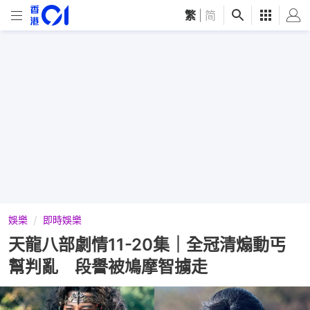
繁
|
简
娛樂
即時娛樂
天龍八部劇情11-20集｜全冠清煽動丐
幫判亂 段譽被鳩摩智擄走