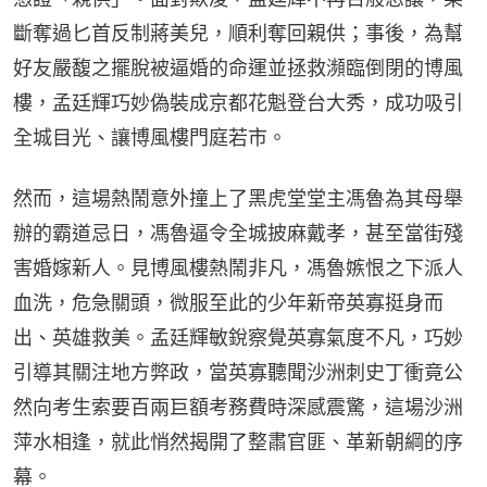
斷奪過匕首反制蔣美兒，順利奪回親供；事後，為幫
好友嚴馥之擺脫被逼婚的命運並拯救瀕臨倒閉的博風
樓，孟廷輝巧妙偽裝成京都花魁登台大秀，成功吸引
全城目光、讓博風樓門庭若市。
然而，這場熱鬧意外撞上了黑虎堂堂主馮魯為其母舉
辦的霸道忌日，馮魯逼令全城披麻戴孝，甚至當街殘
害婚嫁新人。見博風樓熱鬧非凡，馮魯嫉恨之下派人
血洗，危急關頭，微服至此的少年新帝英寡挺身而
出、英雄救美。孟廷輝敏銳察覺英寡氣度不凡，巧妙
引導其關注地方弊政，當英寡聽聞沙洲刺史丁衝竟公
然向考生索要百兩巨額考務費時深感震驚，這場沙洲
萍水相逢，就此悄然揭開了整肅官匪、革新朝綱的序
幕。