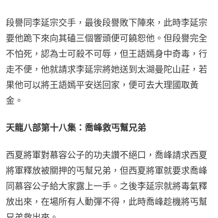
段譽同李延宗交手，最後段譽敗下陣來，此時李延宗
要他跪下來向其磕三個響頭便可饒恕他。但段譽完全
不怕死，認為士可殺不可辱，但王語嫣身中奇毒，行
走不便，他就請求李延宗將她送到太湖曼陀山莊，若
果他可以將王語嫣平安送回家，便可去大理國取黃
金。
天龍八部第十八集：喬峰救丐幫兄弟
西夏將軍對慕容公子的功夫讚不絕口，喬峰請求西夏
將軍釋放被關押的丐幫兄弟，但西夏將軍就要求喬峰
同慕容公子給大家露上一手。之後李延宗就將毒氣釋
放出來，在場所有人動彈不得，此時喬峰趁機將丐幫
兄弟救出來。