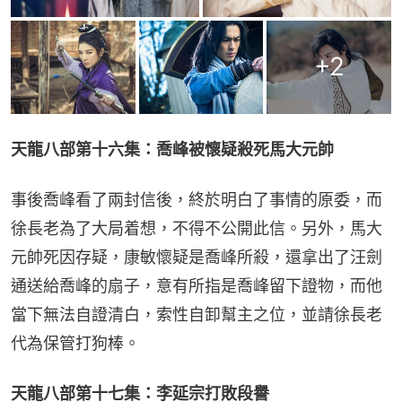
+
2
天龍八部第十六集：喬峰被懷疑殺死馬大元帥
事後喬峰看了兩封信後，終於明白了事情的原委，而
徐長老為了大局着想，不得不公開此信。另外，馬大
元帥死因存疑，康敏懷疑是喬峰所殺，還拿出了汪劍
通送給喬峰的扇子，意有所指是喬峰留下證物，而他
當下無法自證清白，索性自卸幫主之位，並請徐長老
代為保管打狗棒。
天龍八部第十七集：李延宗打敗段譽