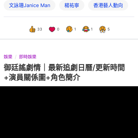
文詠珊Janice Man
楊祐寧
香港藝人動向
33
0
1
1
5
娛樂
即時娛樂
御廷謠劇情｜最新追劇日曆/更新時間
+演員關係圖+角色簡介