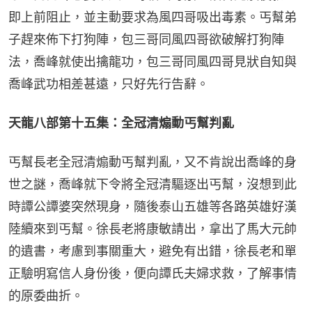
即上前阻止，並主動要求為風四哥吸出毒素。丐幫弟
子趕來佈下打狗陣，包三哥同風四哥欲破解打狗陣
法，喬峰就使出擒龍功，包三哥同風四哥見狀自知與
喬峰武功相差甚遠，只好先行告辭。
天龍八部第十五集：全冠清煽動丐幫判亂
丐幫長老全冠清煽動丐幫判亂，又不肯說出喬峰的身
世之謎，喬峰就下令將全冠清驅逐出丐幫，沒想到此
時譚公譚婆突然現身，隨後泰山五雄等各路英雄好漢
陸續來到丐幫。徐長老將康敏請出，拿出了馬大元帥
的遺書，考慮到事關重大，避免有出錯，徐長老和單
正驗明寫信人身份後，便向譚氏夫婦求救，了解事情
的原委曲折。