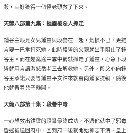
殺，幸好獲得一個怪老頭救了下來。
天龍八部第九集：鍾靈被惡人抓走
鍾谷主眼見女兒鍾靈與段譽在一起，氣憤不已，更揚
言要一巴掌打死她，此時段譽的父親就出手阻止了鍾
谷主。而在趁亂途中雲中鶴就抓走了鍾靈，心急下段
譽就用言語激怒岳老三去解救她。另外，段父亦向鍾
谷主承諾只要等鍾靈平安歸來就會向鍾家提親，隨後
他就帶着兒子離開。
天龍八部第十集：段譽中毒
一心想救出鍾靈的段譽最終成功，不過他就中了邪毒
昏迷被送回府中，回到府中後就開始神志不清，皇上