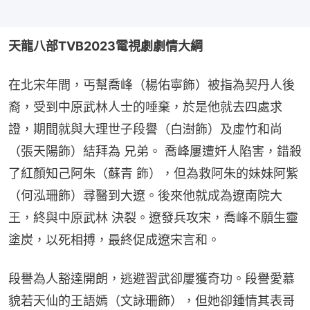
天龍八部TVB2023電視劇劇情大綱
在北宋年間，丐幫喬峰（楊佑寧飾）被指為契丹人後
裔，受到中原武林人士的唾棄，於是他就去四處求
證，期間就與大理世子段譽（白澍飾）及虛竹和尚
（張天陽飾）結拜為 兄弟。 喬峰屢遭奸人陷害，錯殺
了紅顏知己阿朱（蘇青 飾），但為救阿朱的妹妹阿紫
（何泓珊飾）尋醫到大遼。後來他就成為遼南院大
王，終與中原武林 決裂。遼發兵攻宋，喬峰不願生靈
塗炭，以死相搏，最終促成遼宋言和。
段譽為人豁達開朗，逃避習武卻屢獲奇功。段譽愛慕
貌若天仙的王語嫣（文詠珊飾），但她卻鍾情其表哥