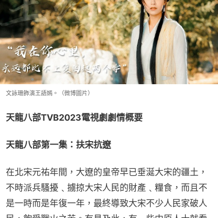
文詠珊飾演王語嫣。（微博圖片）
天龍八部TVB2023電視劇劇情概要
天龍八部第一集：扶宋抗遼
在北宋元祐年間，大遼的皇帝早已垂涎大宋的疆土，
不時派兵騷擾﹑擄掠大宋人民的財產﹑糧食，而且不
是一時而是年復一年，最終導致大宋不少人民家破人