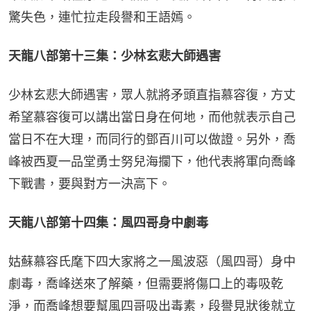
驚失色，連忙拉走段譽和王語嫣。
天龍八部第十三集：少林玄悲大師遇害
少林玄悲大師遇害，眾人就將矛頭直指慕容復，方丈
希望慕容復可以講出當日身在何地，而他就表示自己
當日不在大理，而同行的鄧百川可以做證。另外，喬
峰被西夏一品堂勇士努兒海攔下，他代表將軍向喬峰
下戰書，要與對方一決高下。
天龍八部第十四集：風四哥身中劇毒
姑蘇慕容氏麾下四大家將之一風波惡（風四哥）身中
劇毒，喬峰送來了解藥，但需要將傷口上的毒吸乾
淨，而喬峰想要幫風四哥吸出毒素，段譽見狀後就立