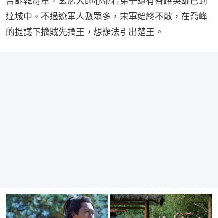
告訴韓將軍，玄悲大師亦带着弟子還有各路英雄已到
達城中。不過遼軍人數眾多，宋軍始終不敵，在喬峰
的提議下擒賊先擒王，想辦法引出楚王。