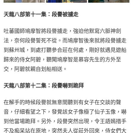
天龍八部第十一集：段譽被擄走
吐蕃國師鳩摩智將段譽擄走，強迫他默寫六脈神劍
法，奈何段譽誓死不從。而鳩摩智後來就將段譽擄走
到蘇州城，到處打聽參合莊在何處，剛好就遇見遊船
歸來的侍女阿碧，聽聞鳩摩智是慕容先生的方外至
交，阿碧就親自划船相送。
天龍八部第十二集：段譽嚇到跪拜
在解手的時候段譽就無意間聽到有女子在交談的聲
音，仔細看望之下，發覺該女子像極了仙子玉像，嚇
到他當場跪拜。另外，段譽突然出現，令王語嫣措手
不及痴呆站在原地，突然夫人從莊外回來，侍女們大