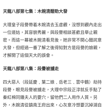
天龍八部第七集：木婉清醋勁大發
大理皇子段譽帶着木婉清去玉虛觀，沒想到觀內走出
一位道姑，其容貌秀麗，與段譽相談甚歡且舉止親
密。而這一幕被木婉清看見後，她非常不開心醋詫意
大發，但經過一番了解之後得知對方是段譽的娘親，
才解開了這個天大的誤會。
天龍八部第八集：段譽被擄走
四大惡人（段延慶﹑葉二娘﹑岳老三﹑雲中鶴）劫持
段譽，眼見段譽被擄走，大理中宗段正淳就反手點了
秦紅棉同鍾夫人的要穴，留他們二人用作人質。另
外，木婉清從鎮南王府出來，心灰意冷想要沉掉湖自