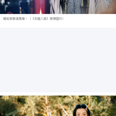
楊祐寧飾演喬峰。（《天龍八部》微博圖片）