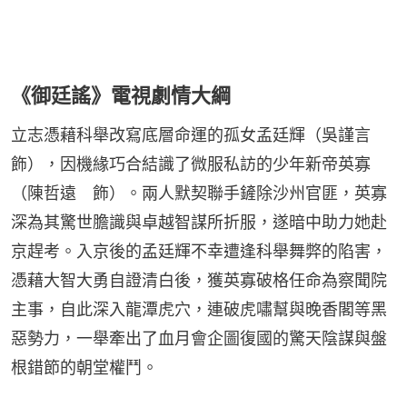
《御廷謠》電視劇情大綱
立志憑藉科舉改寫底層命運的孤女孟廷輝（吳謹言　
飾），因機緣巧合結識了微服私訪的少年新帝英寡
（陳哲遠　飾）。兩人默契聯手鏟除沙州官匪，英寡
深為其驚世膽識與卓越智謀所折服，遂暗中助力她赴
京趕考。入京後的孟廷輝不幸遭逢科舉舞弊的陷害，
憑藉大智大勇自證清白後，獲英寡破格任命為察聞院
主事，自此深入龍潭虎穴，連破虎嘯幫與晚香閣等黑
惡勢力，一舉牽出了血月會企圖復國的驚天陰謀與盤
根錯節的朝堂權鬥。