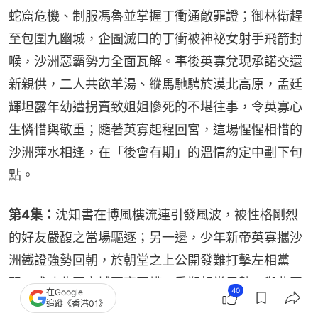
蛇窟危機、制服馮魯並掌握丁衝通敵罪證；御林衛趕
至包圍九幽城，企圖滅口的丁衝被神祕女射手飛箭封
喉，沙洲惡霸勢力全面瓦解。事後英寡兌現承諾交還
新親供，二人共飲羊湯、縱馬馳騁於漠北高原，孟廷
輝坦露年幼遭拐賣致姐姐慘死的不堪往事，令英寡心
生憐惜與敬重；隨著英寡起程回宮，這場惺惺相惜的
沙洲萍水相逢，在「後會有期」的溫情約定中劃下句
點。
第4集：
沈知書在博風樓流連引發風波，被性格剛烈
的好友嚴馥之當場驅逐；另一邊，少年新帝英寡攜沙
洲鐵證強勢回朝，於朝堂之上公開發難打擊左相黨
羽，成功收回京城要塞軍權，重塑朝堂局勢。與此同
40
在Google
追蹤《香港01》
時，孟廷輝不負眾望在鄉試中一舉奪魁拿下解元，面