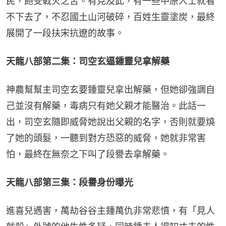
民，飽受戰火之苦。有見及此，有一些中原人士就看
不下去了，不忍國土山河破碎，百姓生靈塗炭，最終
展開了一段扶宋抗遼的故事。
天龍八部第二集：司空玄逼鍾靈兒拿解藥
神農幫幫主司空玄要鍾靈兒拿出解藥，但她卻強調自
己並沒有解藥，毒病只有她父親才能醫治。此話一
出，司空玄隨即威脅她說出父親的名字，否則就要燒
了她的頭髮，一聽到對方恐惡的威脅，她就非常害
怕，最終在無奈之下叫了段譽去拿解藥。
天龍八部第三集：段譽身份曝光
進喜兒遇害，萬劫谷谷主鍾萬仇非常悲憤，有「見人