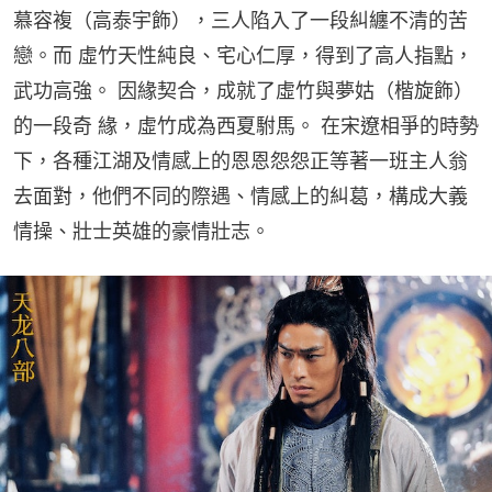
慕容複（高泰宇飾），三人陷入了一段糾纏不清的苦
戀。而 虛竹天性純良、宅心仁厚，得到了高人指點，
武功高強。 因緣契合，成就了虛竹與夢姑（楷旋飾）
的一段奇 緣，虛竹成為西夏駙馬。 在宋遼相爭的時勢
下，各種江湖及情感上的恩恩怨怨正等著一班主人翁
去面對，他們不同的際遇、情感上的糾葛，構成大義
情操、壯士英雄的豪情壯志。