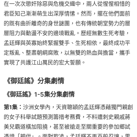
在一次次懲奸除惡與危機交織中，兩人從惺惺相惜的
君臣知己漸漸萌生出深厚情愫。然而，擺在他們面前
的既有曲折離奇的身世謎團，也有傳統朝堂勢力的層
層阻力與動盪不安的邊境戰亂。歷經無數生死考驗，
孟廷輝與英寡始終緊握雙手、生死相依，最終成功平
定叛亂、整肅朝綱腐敗，以無雙的熱血與擔當，攜手
實現了共護江山萬民的宏大誓願。
《御廷謠》分集劇情
《御廷謠》1-5集分集劇情
第1集：
沙洲女學內，天資聰穎的孟廷輝憑藉獨門親創
的女子科舉試題預測籌措考務費，不料遭刺史親戚蔣
美兒霸道橫加阻撓，甚至被搶走至關重要的參加鄉試
憑證「親供」。面對欺凌，孟廷輝不再百般忍讓，果