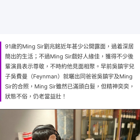
91歲的Ming Sir劉兆銘近年甚少公開露面，過着深居
簡出的生活；不過Ming Sir戲好人緣佳，獲得不少後
輩演員表示尊敬，不時約他見面相聚。早前吳鎮宇兒
子吳費曼（Feynman）就曬出同爸爸吳鎮宇及Ming
Sir的合照，Ming Sir雖然已滿頭白髮，但精神奕奕，
狀態不俗，仍老當益壯！