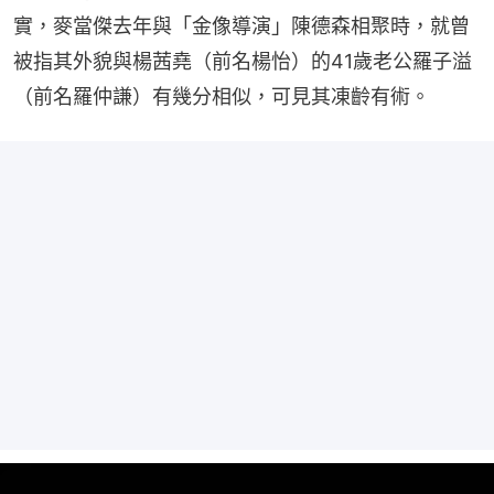
實，麥當傑去年與「金像導演」陳德森相聚時，就曾
被指其外貌與楊茜堯（前名楊怡）的41歲老公羅子溢
（前名羅仲謙）有幾分相似，可見其凍齡有術。