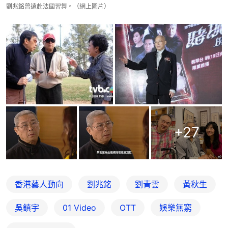
劉兆銘曾遠赴法國習舞。（網上圖片）
+
27
香港藝人動向
劉兆銘
劉青雲
黃秋生
吳鎮宇
01 Video
OTT
娛樂無窮