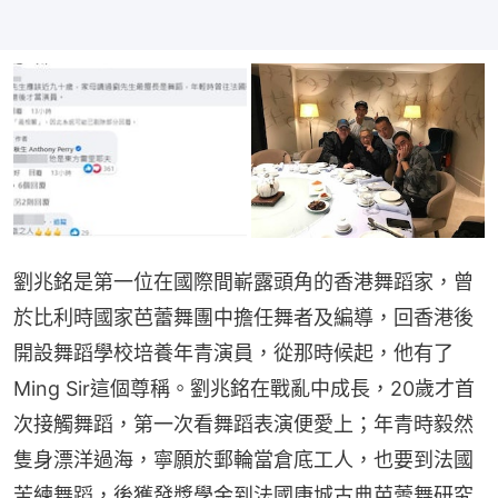
劉兆銘是第一位在國際間嶄露頭角的香港舞蹈家，曾
於比利時國家芭蕾舞團中擔任舞者及編導，回香港後
開設舞蹈學校培養年青演員，從那時候起，他有了
Ming Sir這個尊稱。劉兆銘在戰亂中成長，20歲才首
次接觸舞蹈，第一次看舞蹈表演便愛上；年青時毅然
隻身漂洋過海，寧願於郵輪當倉底工人，也要到法國
苦練舞蹈，後獲發獎學金到法國康城古典芭蕾舞研究