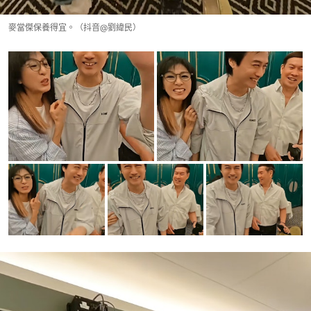
麥當傑保養得宜。（抖音@劉緯民）