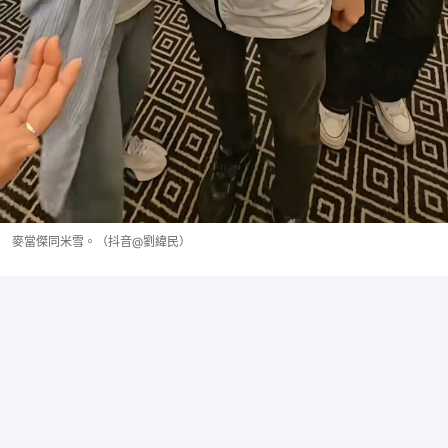
麥當傑同米雪。（抖音@劉緯民）