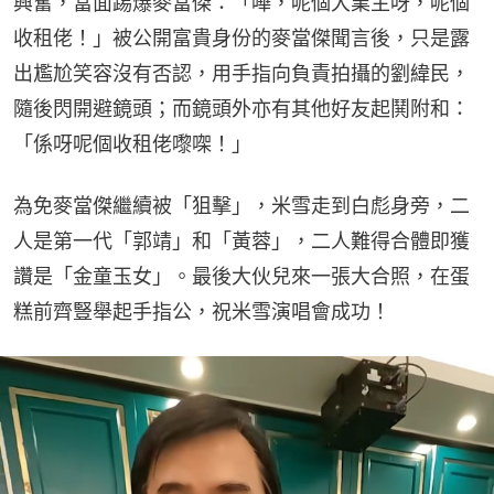
興奮，當面踢爆麥當傑：「嘩，呢個大業主呀，呢個
收租佬！」被公開富貴身份的麥當傑聞言後，只是露
出尷尬笑容沒有否認，用手指向負責拍攝的劉緯民，
隨後閃開避鏡頭；而鏡頭外亦有其他好友起鬨附和：
「係呀呢個收租佬嚟㗎！」
為免麥當傑繼續被「狙擊」，米雪走到白彪身旁，二
人是第一代「郭靖」和「黃蓉」，二人難得合體即獲
讚是「金童玉女」。最後大伙兒來一張大合照，在蛋
糕前齊豎舉起手指公，祝米雪演唱會成功！