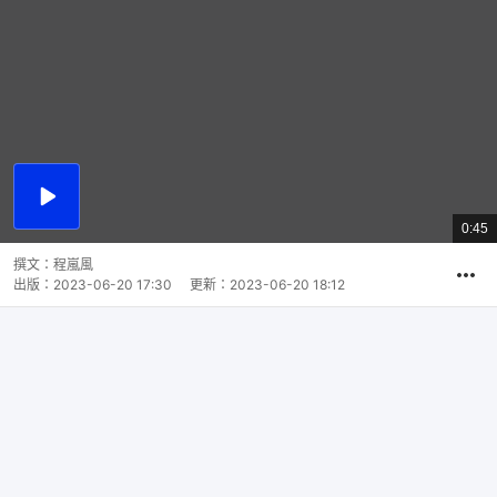
播
放
0:45
總
影
共
片
時
撰文：
程嵐風
間
出版：
2023-06-20 17:30
更新：
2023-06-20 18:12