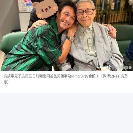
吳鎮宇兒子吳費曼日前曬出同爸爸吳鎮宇及Ming Sir的合照。（微博@Real吳費
曼）