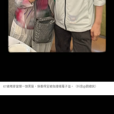
67歲嘅麥當傑一頭黑髮，保養得宜被指撞樣羅子溢。（抖音@劉緯民）