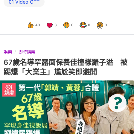
01‌ ‌Video‌ ‌OTT
40
3
0
0
0
娛樂
即時娛樂
67歲名導罕露面保養佳撞樣羅子溢 被
踢爆「大業主」尷尬笑即避開