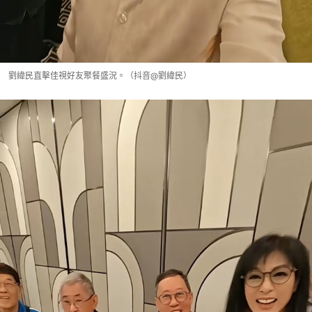
劉緯民直擊佳視好友聚餐盛況。（抖音@劉緯民）