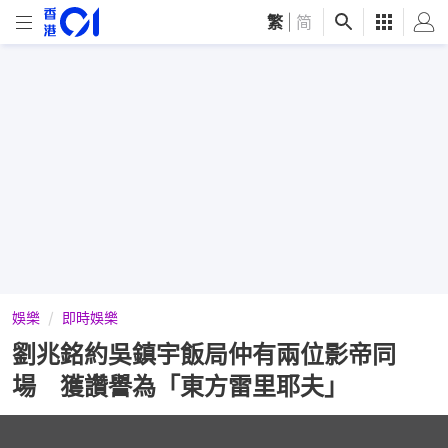
繁
|
简
娛樂
即時娛樂
劉兆銘約吳鎮宇飯局仲有兩位影帝同
場 獲讚譽為「東方雷里耶夫」