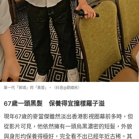
第一代「郭靖」同「黃蓉」。（抖音@劉緯民）
67歲一頭黑髮 保養得宜撞樣羅子溢
現年67歲的麥當傑雖然淡出香港影視圈幕前多時，但
從影片可見，他依然擁有一頭烏黑濃密的短髮，外貌
與身形均保養得極好，完全看不出已經年近古稀。其