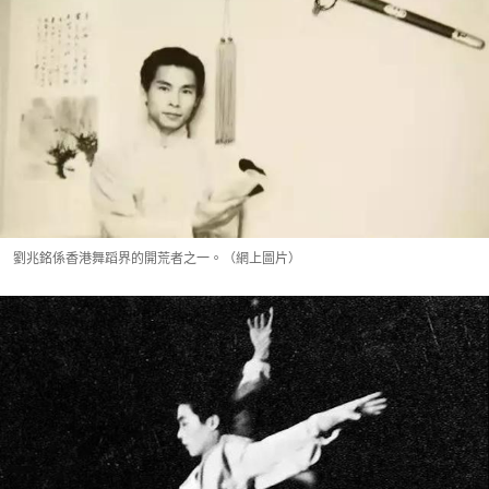
劉兆銘係香港舞蹈界的開荒者之一。（網上圖片）