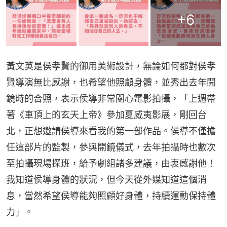
+
6
黃文英是侯孝賢的御用美術設計，無論如何都對侯孝
賢導演無比感謝，也希望他照顧身體，並秀出去年開
鏡時的合照，表示侯導非常關心電影拍攝，「上週帶
著《車頂上的玄天上帝》參加夏威夷影展，剛回台
北，正想邀請侯導來看我的第一部作品。侯導不僅擔
任這部片的監製，參與開鏡儀式，去年拍攝時也數次
至拍攝現場探班，給予劇組諸多建議，由衷感謝他！
我知道侯導身體的狀況，但今天從外媒知道這個消
息，當然希望侯導能夠照顧好身體，持續運動保持體
力」。