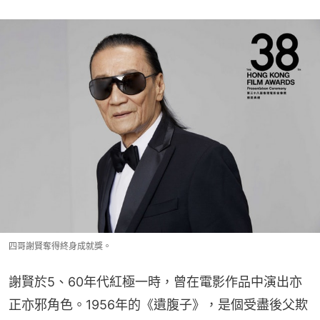
四哥謝賢奪得終身成就獎。
謝賢於5、60年代紅極一時，曾在電影作品中演出亦
正亦邪角色。1956年的《遺腹子》，是個受盡後父欺