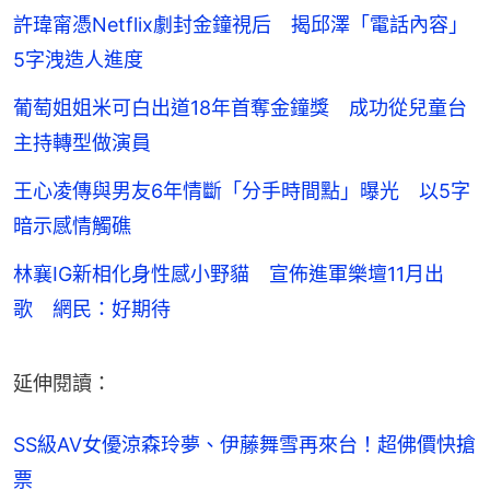
許瑋甯憑Netflix劇封金鐘視后 揭邱澤「電話內容」
5字洩造人進度
葡萄姐姐米可白出道18年首奪金鐘獎 成功從兒童台
主持轉型做演員
王心凌傳與男友6年情斷「分手時間點」曝光 以5字
暗示感情觸礁
林襄IG新相化身性感小野貓 宣佈進軍樂壇11月出
歌 網民：好期待
延伸閱讀：
SS級AV女優涼森玲夢、伊藤舞雪再來台！超佛價快搶
票