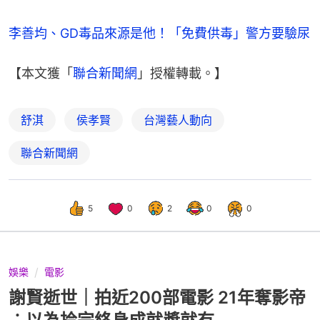
李善均、GD毒品來源是他！「免費供毒」警方要驗尿
【本文獲「
聯合新聞網
」授權轉載。】
舒淇
侯孝賢
台灣藝人動向
聯合新聞網
5
0
2
0
0
娛樂
電影
謝賢逝世｜拍近200部電影 21年奪影帝