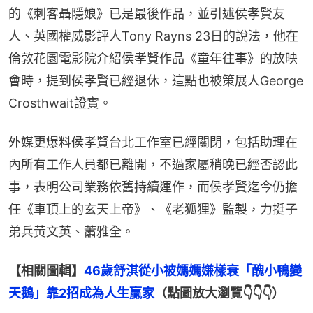
的《刺客聶隱娘》已是最後作品，並引述侯孝賢友
人、英國權威影評人Tony Rayns 23日的說法，他在
倫敦花園電影院介紹侯孝賢作品《童年往事》的放映
會時，提到侯孝賢已經退休，這點也被策展人George 
Crosthwait證實。
外媒更爆料侯孝賢台北工作室已經關閉，包括助理在
內所有工作人員都已離開，不過家屬稍晚已經否認此
事，表明公司業務依舊持續運作，而侯孝賢迄今仍擔
任《車頂上的玄天上帝》、《老狐狸》監製，力挺子
弟兵黃文英、蕭雅全。
【相關圖輯】
46歲舒淇從小被媽媽嫌樣衰「醜小鴨變
天鵝」靠2招成為人生贏家
（點圖放大瀏覽👇👇👇）