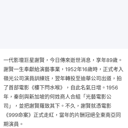
一代影壇巨星謝賢，今日傳來逝世消息，享年89歲。
謝賢一生奉獻給演藝事業，1952年16歲時，正式考入
嶺光公司演員訓練班，翌年轉投至迪華公司出道，拍
了首部電影《樓下閂水喉》，自此名氣日增。1956
年，秦劍與新加坡的何姓商人合組「光藝電影公
司」，並把謝賢羅致其下。不久，謝賢就憑電影
《999命案》正式走紅，當年的片酬冠絕全東南亞同
期演員。