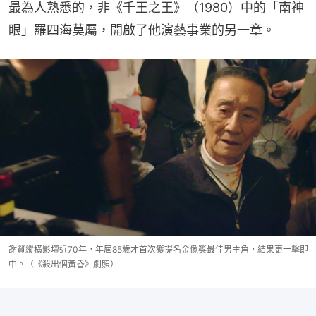
最為人熟悉的，非《千王之王》（1980）中的「南神
眼」羅四海莫屬，開啟了他演藝事業的另一章。
謝賢縱橫影壇近70年，年屆85歲才首次獲提名金像獎最佳男主角，結果更一擊即
中。（《殺出個黃昏》劇照）