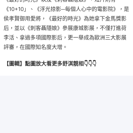
《10+10」、《浮光掠影─每個人心中的電影院》，是
侯孝賢御用愛將，《最好的時光》為她拿下金馬獎影
后，並以《刺客聶隱娘》參展康城影展，不僅打進荷
李活、拿過多項國際影后，更一舉成為歐洲三大影展
評審，在國際知名度大增。
【圖輯】點圖放大看更多舒淇靚相👇👇👇