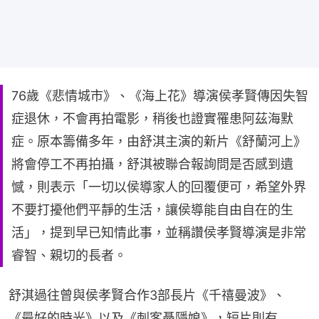
76歲《悲情城市》、《海上花》導演侯孝賢傳因失智
症退休，不會再拍電影，稍後也證實罹患阿茲海默
症。原本籌備多年，由舒淇主演的新片《舒蘭河上》
將會停工不再拍攝，舒淇被聯合報詢問是否感到遺
憾，則表示「一切以侯導家人的回覆便可，希望外界
不要打擾他們平靜的生活，讓侯導能自由自在的生
活」，提到早已知情此事，並稱讚侯孝賢導演是非常
睿智、親切的長者。
舒淇過往曾與侯孝賢合作3部長片《千禧曼波》、
《最好的時光》以及《刺客聶隱娘》，短片則有