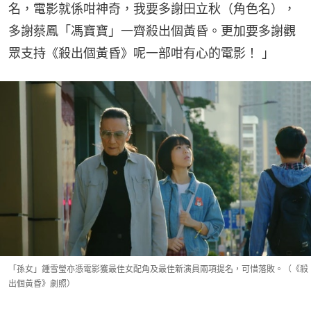
名，電影就係咁神奇，我要多謝田立秋（角色名），
多謝蔡鳳「馮寶寶」一齊殺出個黃昏。更加要多謝觀
眾支持《殺出個黃昏》呢一部咁有心的電影！ 」
「孫女」鍾雪瑩亦憑電影獲最佳女配角及最佳新演員兩項提名，可惜落敗。（《殺
出個黃昏》劇照）