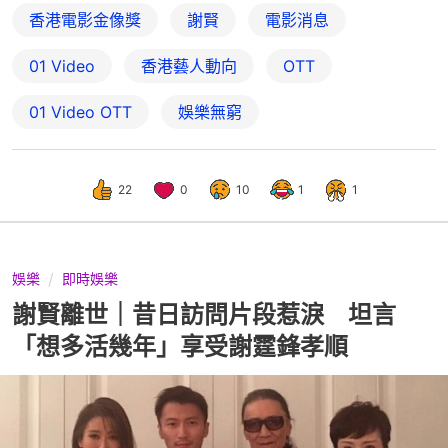
香港電影金像獎
謝賢
電影消息
01 Video
香港藝人動向
OTT
01‌ ‌Video‌ ‌OTT
娛樂無窮
22
0
10
1
1
娛樂
即時娛樂
謝賢離世｜昔日訪問片段惹淚 坦言
「想多活幾年」享受謝霆鋒孝順