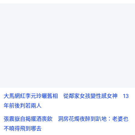
大馬網紅李元玲曬舊相 從鄰家女孩變性感女神 13
年前後判若兩人
張震嶽自揭擺酒喪飲 洞房花燭夜醉到趴地：老婆也
不曉得飛到哪去