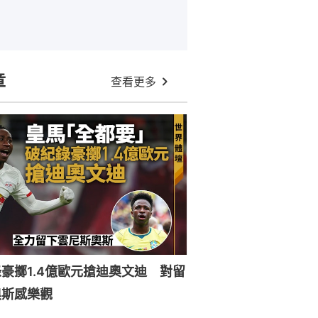
章
查看更多
豪擲1.4億歐元搶迪奧文迪 對留
奧斯感樂觀