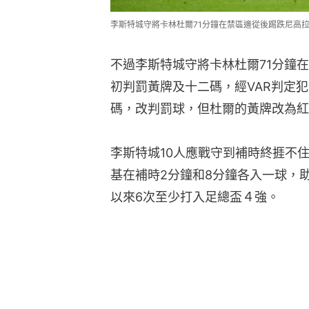
李斯特城守將卡林杜爾71分鐘在禁區邊從後踢跌尼高拉斯積
不過李斯特城守將卡林杜爾71分鐘
初判罰黃牌及十二碼，經VAR判定
碼，改判罰球，但杜爾的黃牌改為紅
李斯特城10人應戰守到補時終捱不
基在補時2分鐘和8分鐘各入一球，助
以來6次至少打入足總盃４強。