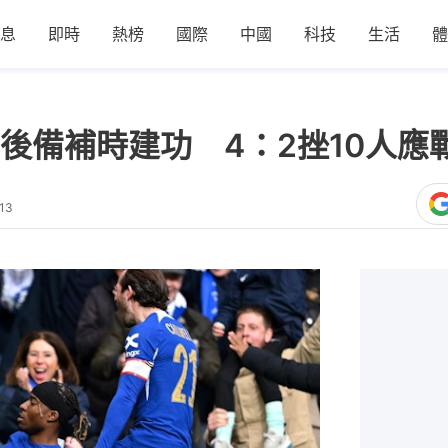
息
即時
熱榜
國際
中國
科技
生活
體
後備補時建功 4：2挫10人應
13