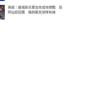
英超｜曼城新兵蒙加完成地標戰 拒
阿仙奴招攬 稱與藍色球隊有緣