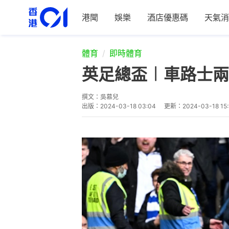
港聞
娛樂
酒店優惠碼
天氣消
體育
即時體育
英足總盃︱車路士兩
撰文：
吳慕兒
出版：
2024-03-18 03:04
更新：
2024-03-18 15: