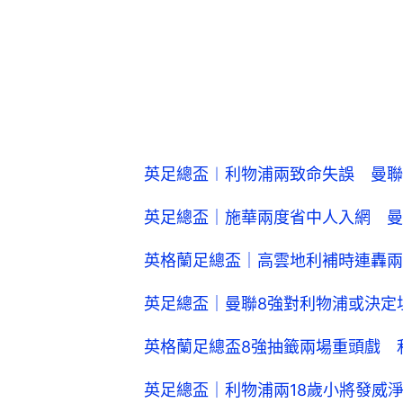
英足總盃︱利物浦兩致命失誤 曼聯
英足總盃｜施華兩度省中人入網 曼
英格蘭足總盃｜高雲地利補時連轟兩
英足總盃｜曼聯8強對利物浦或決定
英格蘭足總盃8強抽籤兩場重頭戲 
英足總盃｜利物浦兩18歲小將發威