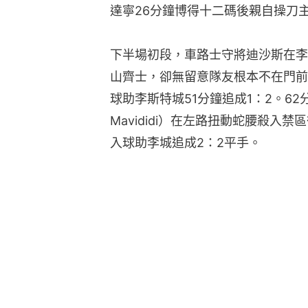
達寧26分鐘博得十二碼後親自操刀
下半場初段，車路士守將迪沙斯在李
山齊士，卻無留意隊友根本不在門前
球助李斯特城51分鐘追成1：2。62分
Mavididi）在左路扭動蛇腰殺入
入球助李城追成2：2平手。