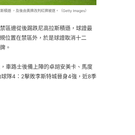
遜 ，及後由黃牌改判紅牌被逐。（Getty Images）
在禁區邊從後踢跌尼高拉斯積遜，球證最
犯規位置在禁區外，於是球證取消十二
牌。
住，車路士後備上陣的卓胡安美卡、馬度
球隊4：2擊敗李斯特城晉身4強，近8季