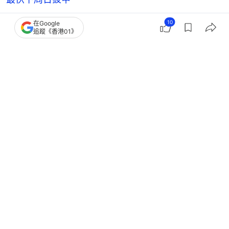
10
在Google
追蹤《香港01》
中超
傑志
香港運動員
港足
足球
10
0
0
0
0
體育
即時體育