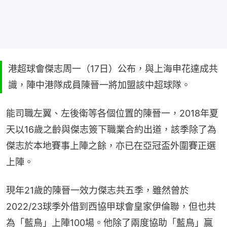
港超球會傑志周一（17日）公布，與上海申花達成共
識，陣中港隊成員陳晉一將加盟該中超球隊。
能司職左翼、左後衛等各個位置的陳晉一，2018年夏
天以16歲之齡與傑志簽下職業合約出道，該季除了為
傑志於本地賽事上陣之餘，亦已在亞冠盃外圍賽正選
上陣。
現年21歲的陳晉一效力傑志共五季，雖然曾於
2022/23球季外借到西協甲球會皇家伊倫聯，但也共
為「藍鳥」上陣100場。他除了兩度協助「藍鳥」贏