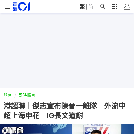
繁
|
简
體育
即時體育
港超聯｜傑志宣布陳晉一離隊 外流中
超上海申花 IG長文道謝