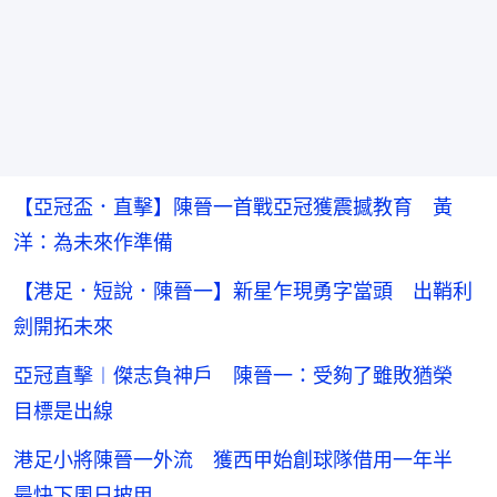
【亞冠盃．直擊】陳晉一首戰亞冠獲震撼教育 黃
洋：為未來作準備
【港足．短說．陳晉一】新星乍現勇字當頭 出鞘利
劍開拓未來
亞冠直擊︱傑志負神戶 陳晉一：受夠了雖敗猶榮
目標是出線
港足小將陳晉一外流 獲西甲始創球隊借用一年半
最快下周日披甲