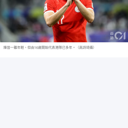
陳晉一雖年輕，但由16歲開始代表港隊已多年。（高詩琦攝）