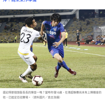
還記得那個頭髮長長的陳晉一嗎？當時年僅16歲、在港超聯賽尚未有上陣機會的
他，已踏足亞冠賽場。（資料圖片／袁志浩攝）