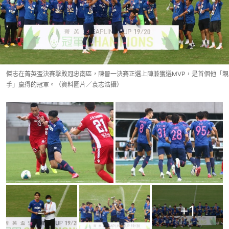
傑志在菁英盃決賽擊敗冠忠南區，陳晉一決賽正選上陣兼獲選MVP，是首個他「親
手」贏得的冠軍。（資料圖片／袁志浩攝）
+
1