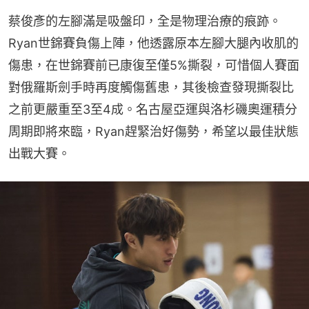
蔡俊彥的左腳滿是吸盤印，全是物理治療的痕跡。
Ryan世錦賽負傷上陣，他透露原本左腳大腿內收肌的
傷患，在世錦賽前已康復至僅5%撕裂，可惜個人賽面
對俄羅斯劍手時再度觸傷舊患，其後檢查發現撕裂比
之前更嚴重至3至4成。名古屋亞運與洛杉磯奧運積分
周期即將來臨，Ryan趕緊治好傷勢，希望以最佳狀態
出戰大賽。