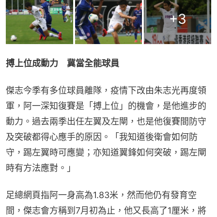
+
3
搏上位成動力　冀當全能球員
傑志今季有多位球員離隊，疫情下改由朱志光再度領
軍，阿一深知復賽是「搏上位」的機會，是他進步的
動力。過去兩季出任左翼及左閘，也是他復賽間防守
及突破都得心應手的原因。「我知道後衛會如何防
守，踢左翼時可應變；亦知道翼鋒如何突破，踢左閘
時有方法應對。」
足總網頁指阿一身高為1.83米，然而他仍有發育空
間，傑志會方稱到7月初為止，他又長高了1厘米，將