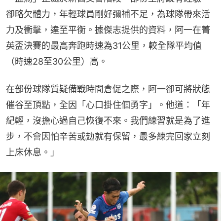
卻略欠體力，年輕球員剛好彌補不足，為球隊帶來活
力及衝擊，達至平衡。據傑志提供的資料，阿一在菁
英盃決賽的最高奔跑時速為31公里，較全隊平均值
（時速28至30公里）高。
在部份球隊質疑備戰時間倉促之際，阿一卻可將狀態
催谷至頂點，全因「心口掛住個勇字」。他道：「年
紀輕，沒擔心過自己恢復不來。我們練習就是為了進
步，不會因怕辛苦或攰就有保留，最多練完回家立刻
上床休息。」