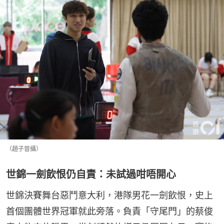
（趙子晉攝）
世錦一劍飲恨仍自責：未試過咁唔開心
世錦決賽舞台惡鬥意大利，港隊男花一劍飲恨，史上
首個團體世界冠軍就此旁落。負責「守尾門」的蔡俊