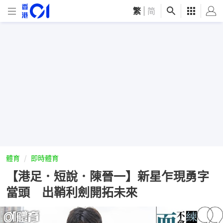
繁
|
简
體育
即時體育
【港足．短說．陳晉一】新星乍現勇字
當頭 出鞘利劍開拓未來