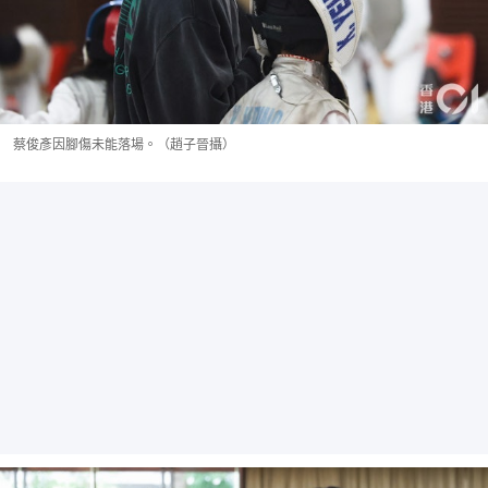
蔡俊彥因腳傷未能落場。（趙子晉攝）