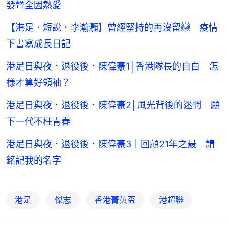
發聲全因熱愛
【港足．短說．李瀚灝】曾經堅持的再沒留戀 疫情
下書寫成長日記
港足日與夜．退役後．陳偉豪1│香港隊長的自白 怎
樣才算好領袖？
港足日與夜．退役後．陳偉豪2│風光背後的迷惘 願
下一代不枉青春
港足日與夜．退役後．陳偉豪3｜回顧21年之最 請
銘記我的名字
港足
傑志
香港菁英盃
港超聯