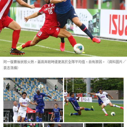
阿一復賽後狀態火熱，最高奔跑時速更高於全隊平均值，自有原因。（資料圖片／
袁志浩攝）