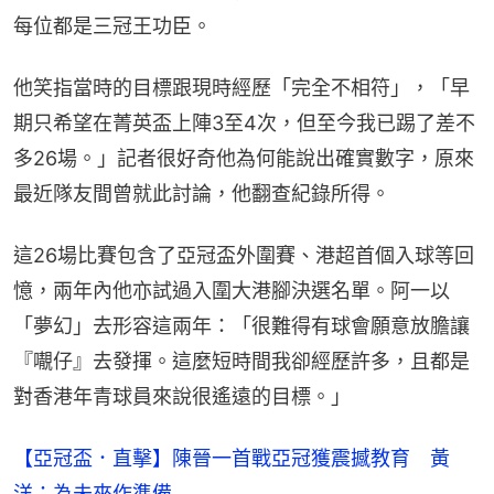
每位都是三冠王功臣。
他笑指當時的目標跟現時經歷「完全不相符」，「早
期只希望在菁英盃上陣3至4次，但至今我已踢了差不
多26場。」記者很好奇他為何能說出確實數字，原來
最近隊友間曾就此討論，他翻查紀錄所得。
這26場比賽包含了亞冠盃外圍賽、港超首個入球等回
憶，兩年內他亦試過入圍大港腳決選名單。阿一以
「夢幻」去形容這兩年：「很難得有球會願意放膽讓
『𡃁仔』去發揮。這麼短時間我卻經歷許多，且都是
對香港年青球員來說很遙遠的目標。」
【亞冠盃．直擊】陳晉一首戰亞冠獲震撼教育　黃
洋：為未來作準備