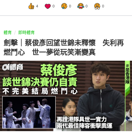
4
0
0
0
0
體育
即時體育
劍擊｜蔡俊彥回望世錦未釋懷 失利再
燃鬥心 世一夢從玩笑漸變真