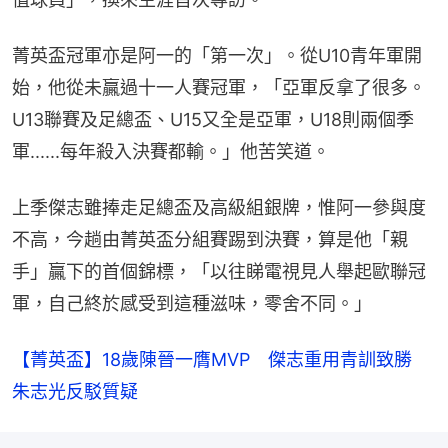
菁英盃冠軍亦是阿一的「第一次」。從U10青年軍開
始，他從未贏過十一人賽冠軍，「亞軍反拿了很多。
U13聯賽及足總盃、U15又全是亞軍，U18則兩個季
軍......每年殺入決賽都輸。」他苦笑道。
上季傑志雖捧走足總盃及高級組銀牌，惟阿一參與度
不高，今趟由菁英盃分組賽踢到決賽，算是他「親
手」贏下的首個錦標，「以往睇電視見人舉起歐聯冠
軍，自己終於感受到這種滋味，零舍不同。」
【菁英盃】18歲陳晉一膺MVP　傑志重用青訓致勝　
朱志光反駁質疑