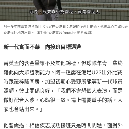
阿一多年前曾為港台節目《我家在香港 III：港韓的後裔》拍攝，他也真心希望代表
香港這個地方出戰。（RTHK 香港電台 Youtube 影片截圖）
新一代實而不華　向接班目標邁進
菁英盃的含金量雖不及其他錦標，但球隊年青一輩終
藉此向大眾證明能力。阿一透露在港足U23出外比賽
時跟羅梓駿同房，加盟初期亦受鄭展龍等新一代球員
照顧，彼此關係良好，「我們不會想個人表演，而是
做好配合入波，心態很一致。場上需要幫手的話，大
家也會站出來。」
他曾說過，相信傑志成功接班只是時間問題，面對外