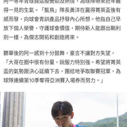
阿一等年青球員這股衝勁及熱情，為球隊帶來近年難
得一見的生氣。「藍鳥」隊長黃洋在贏得菁英盃後有
感而發，向球會青訓產品抒發內心所想。他指自己早
放下個人榮譽，守護球會價值，期待新人能跟出鞘利
劍一樣，為傑志開拓和創造將來。
聽畢後的阿一感到十分鼓舞，豪言不讓對方失望，
「大哥在圈中很有份量，說服力特別強。希望將菁英
盃的氣勢跟決心延續下去，團結地爭取聯賽冠軍，為
球隊連續第10季奪得亞洲賽入場券而努力。」