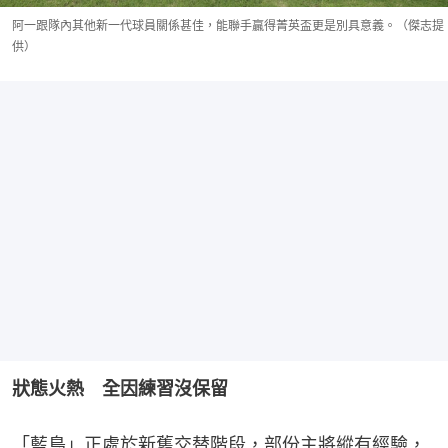
阿一跟隊內其他新一代球員關係甚佳，能聯手贏得菁英盃更是別具意義。（傑志提
供）
狀態火熱　全因練習沒保留
「藍鳥」正處於新舊交替階段，部份主將縱有經驗，