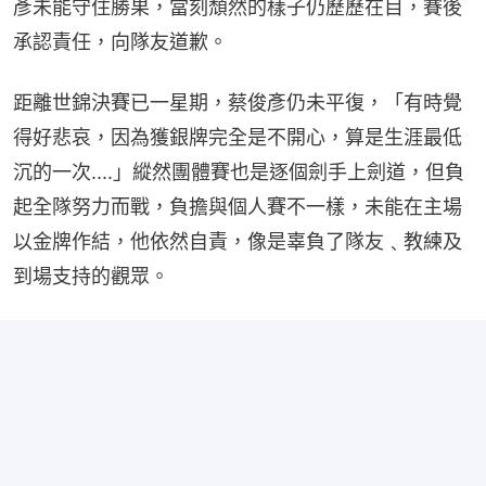
彥未能守住勝果，當刻頹然的樣子仍歷歷在目，賽後
承認責任，向隊友道歉。
距離世錦決賽已一星期，蔡俊彥仍未平復，「有時覺
得好悲哀，因為獲銀牌完全是不開心，算是生涯最低
沉的一次....」縱然團體賽也是逐個劍手上劍道，但負
起全隊努力而戰，負擔與個人賽不一樣，未能在主場
以金牌作結，他依然自責，像是辜負了隊友﹑教練及
到場支持的觀眾。