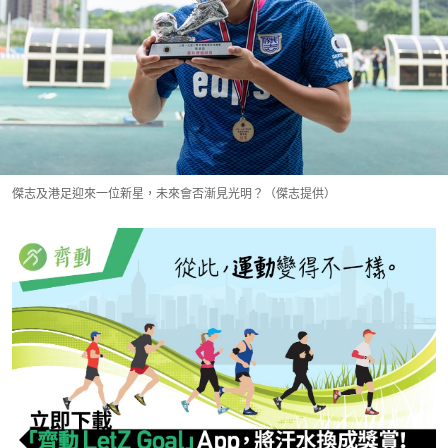
傑志及港足迎來一位新星，未來會否漸見光明？（傑志提供）