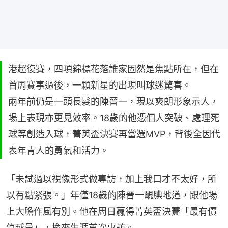
港超復賽，四項錦標花落誰家固然是焦點所在，但在
首周賽事過後，一顆新星的出現叫球迷驚喜。
兩年前仍是一頭長髮的陳晉一，現以爽朗形象示人，
場上表現亦更見效率。18歲的他憑個人突破、處理死
球等創造入球，菁英盃決賽再當選MVP，背後全因代
表年青人的勇氣和活力。
「未試過以視像形式做專訪，加上我口才不太好，所
以有點緊張。」年僅18歲的陳晉一靦腆地道，跟他場
上大膽作風有別。他在周日贏得菁英盃決賽「最有價
值球員」，換來生涯首次專訪。