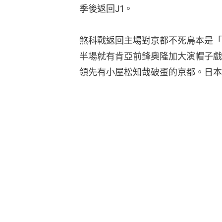
季後返回J1。
煞科戰返回主場對京都不死鳥本是「
半場就有肯亞前鋒奧隆加大演帽子戲
領先有小屋松知哉破蛋的京都。日本