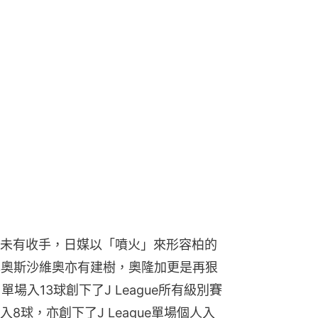
未有收手，日媒以「噴火」來形容柏的
菲奧斯沙維奧亦有建樹，奧隆加更是再狠
場入13球創下了J League所有級別賽
球，亦創下了J League單場個人入