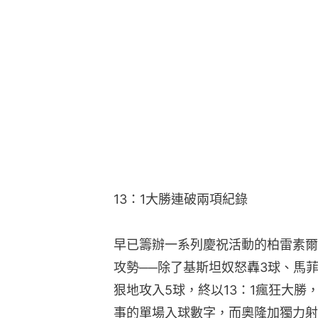
13：1大勝連破兩項紀錄
早已籌辦一系列慶祝活動的柏雷素爾
攻勢──除了基斯坦奴怒轟3球、馬
狠地攻入5球，終以13：1瘋狂大勝，單
事的單場入球數字，而奧隆加獨力射入8