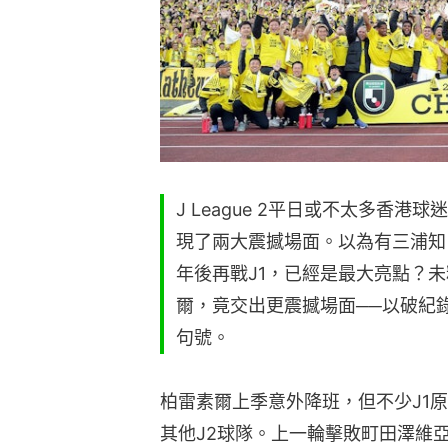
J League 2平日或不太多香
現了兩大震撼場面。以為有三浦知
年後再戰J1，已經是最大亮點？
爾，竟交出更震撼場面──以破紀
句號。
柏雷素爾上季意外降班，但不少J1
其他J2球隊。上一輪擊敗町田澤維