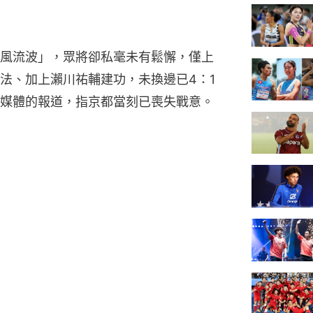
風流波」，眾將卻私毫未有鬆懈，僅上
法、加上瀨川祐輔建功，未換邊已4：1
媒體的報道，指京都當刻已喪失戰意。