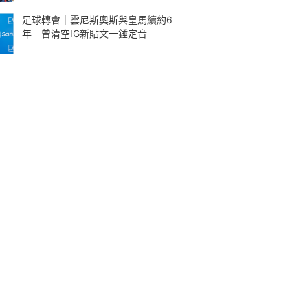
足球轉會｜雲尼斯奧斯與皇馬續約6
年 曾清空IG新貼文一錘定音