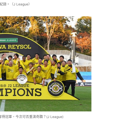
錄。（J League）
得冠軍，今次可否重演奇蹟？(J League)