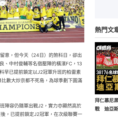
熱門文
港球迷留意，但今天（24日）的煞科日，卻出
良、中村俊輔等名宿壓陣的橫濱FC，13
未料早已提前鎖定以J2冠軍升班的柏雷素
錄比數大炒京都不死島，為球季劃下圓滿
拜仁慕尼黑
原班陣容仍隨軍出戰J2，實力亦顯然高於
戰 迪亞
亞後，已提前鎖定J2冠軍，在次級聯賽一