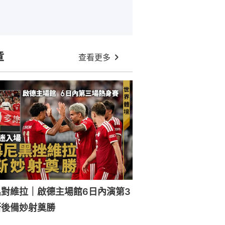
章
查看更多
對維拉｜啟德主場館6日內演第3
斯後備妙射奠勝