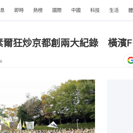
息
即時
熱榜
國際
中國
科技
生活
體
雷素爾狂炒京都創兩大紀錄 橫濱FC
36