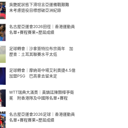
吳艷妮狀態下滑坦言亞運備戰艱難
未考慮退役目標想破亞洲紀錄
名古屋亞運會2026田徑｜香港運動員
名單+賽程賽果+歷屆成績
足球轉會｜沙拿簽特拉布宗兩年 加
歷查：土耳其聯賽水平太低
足球轉會｜摩納哥中場艾利奧捷4.5億
加盟PSG 巴高拿去留未定
WTT瑞典大滿貫｜黃鎮廷陳顥樺爭衛
冕 附香港隊及中國隊名單+賽程
名古屋亞運會2026足球｜香港運動員
名單+賽程賽果+歷屆成績