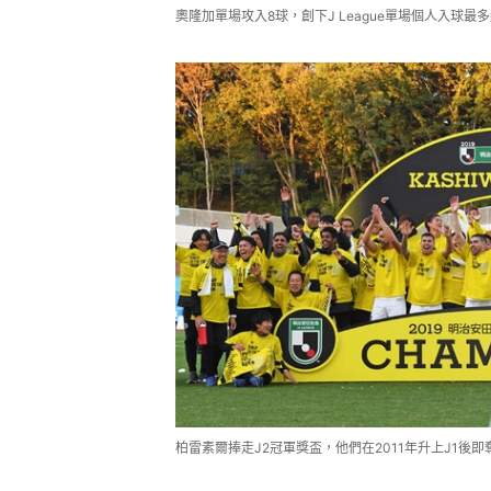
奧隆加單場攻入8球，創下J League單場個人入球最多紀
柏雷素爾捧走J2冠軍獎盃，他們在2011年升上J1後即奪