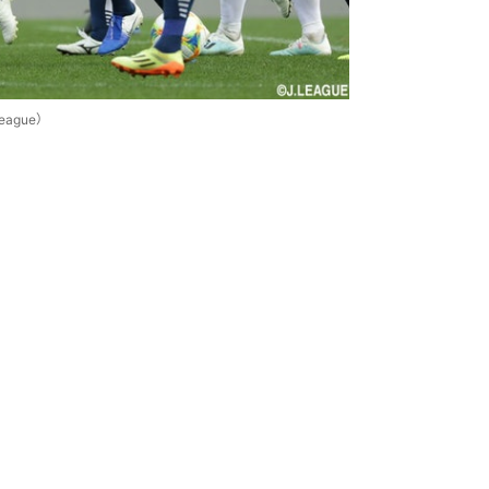
ague）