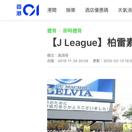
港聞
娛樂
酒店優惠碼
天氣消
體育
即時體育
【J League】柏
撰文：
高詩琦
出版：
2019-11-24 20:09
更新：
2025-02-13 16: