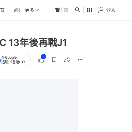
育
經濟
更多
01深圳
繁
觀點
|
简
健康
好食玩飛
登入
女
 13年後再戰J1
1
在Google
追蹤《香港01》