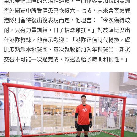
至於帶傷上陣的葉鴻輝透露，早前作客孟加拉的亞洲
盃外圍賽中所受傷患已恢復六、七成，未來會否續戰
港隊則留待復出後表現而定。他坦言：「今次傷得較
耐，只有力量訓練，日子枯燥難捱。」對於盧比度出
任港隊教練，他表示歡迎：「港隊正值時代轉換，盧
比度熟悉本地球圈，每次執教都加入年輕球員。新老
交替不可能一次過完成，球迷要給予時間和耐性。」