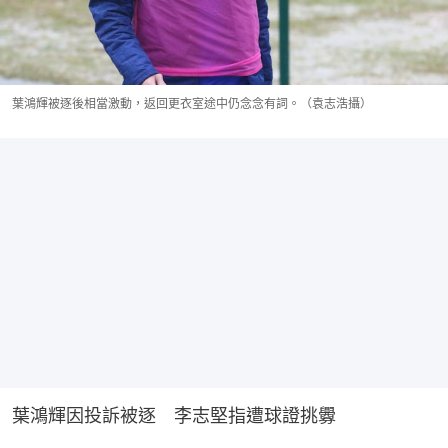
葉鴻輝被逐後相當激動，返回更衣室途中仍念念有詞。（袁志浩攝）
葉鴻輝因投訴被逐　李志堅指遭球證挑釁