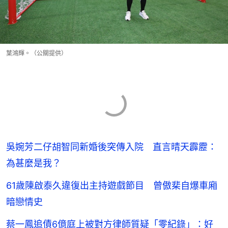
葉鴻輝。（公關提供）
吳婉芳二仔胡智同新婚後突傳入院 直言晴天霹靂：
為甚麼是我？
61歲陳啟泰久違復出主持遊戲節目 曾傲棐自爆車廂
暗戀情史
蔡一鳳追債6億庭上被對方律師質疑「零紀錄」：好