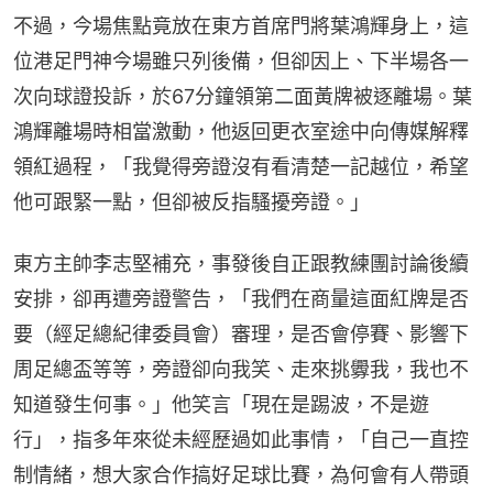
不過，今場焦點竟放在東方首席門將葉鴻輝身上，這
位港足門神今場雖只列後備，但卻因上、下半場各一
次向球證投訴，於67分鐘領第二面黃牌被逐離場。葉
鴻輝離場時相當激動，他返回更衣室途中向傳媒解釋
領紅過程，「我覺得旁證沒有看清楚一記越位，希望
他可跟緊一點，但卻被反指騷擾旁證。」
東方主帥李志堅補充，事發後自正跟教練團討論後續
安排，卻再遭旁證警告，「我們在商量這面紅牌是否
要（經足總紀律委員會）審理，是否會停賽、影響下
周足總盃等等，旁證卻向我笑、走來挑釁我，我也不
知道發生何事。」他笑言「現在是踢波，不是遊
行」，指多年來從未經歷過如此事情，「自己一直控
制情緒，想大家合作搞好足球比賽，為何會有人帶頭