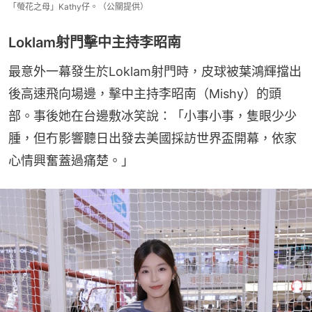
「螢花之母」Kathy仔。（公關提供）
Loklam射門擊中主持李昭南
最意外一幕發生於Loklam射門時，皮球被葉鴻輝擋出
後高速飛向場邊，擊中主持李昭南（Mishy）的頭
部。事後她在台邊敷冰笑說：「小事小事，隻眼少少
腫，但冇影響聽日出發去美國採訪世界盃開幕，依家
心情興奮蓋過痛楚。」