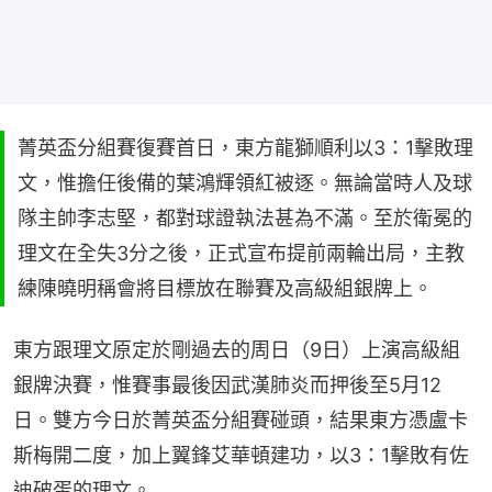
菁英盃分組賽復賽首日，東方龍獅順利以3：1擊敗理
文，惟擔任後備的葉鴻輝領紅被逐。無論當時人及球
隊主帥李志堅，都對球證執法甚為不滿。至於衛冕的
理文在全失3分之後，正式宣布提前兩輪出局，主教
練陳曉明稱會將目標放在聯賽及高級組銀牌上。
東方跟理文原定於剛過去的周日（9日）上演高級組
銀牌決賽，惟賽事最後因武漢肺炎而押後至5月12
日。雙方今日於菁英盃分組賽碰頭，結果東方憑盧卡
斯梅開二度，加上翼鋒艾華頓建功，以3：1擊敗有佐
迪破蛋的理文。