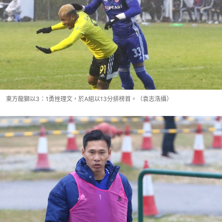
東方龍獅以3：1勇挫理文，於A組以13分排榜首。（袁志浩攝）