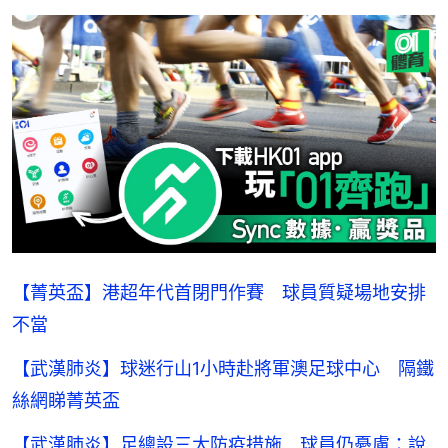
【菁英盃】港超年代首閉門作賽 球員質疑場地安排
不當
【武漢肺炎】球迷行山1小時赴將軍澳足球中心 隔鐵
絲網睇菁英盃
【武漢肺炎】足總設三大防疫措施 球員仍憂慮：說