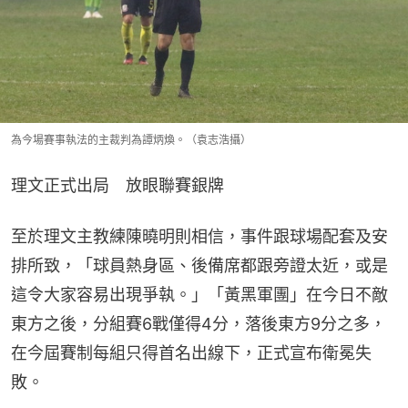
為今場賽事執法的主裁判為譚炳煥。（袁志浩攝）
理文正式出局　放眼聯賽銀牌
至於理文主教練陳曉明則相信，事件跟球場配套及安
排所致，「球員熱身區、後備席都跟旁證太近，或是
這令大家容易出現爭執。」「黃黑軍團」在今日不敵
東方之後，分組賽6戰僅得4分，落後東方9分之多，
在今屆賽制每組只得首名出線下，正式宣布衛冕失
敗。