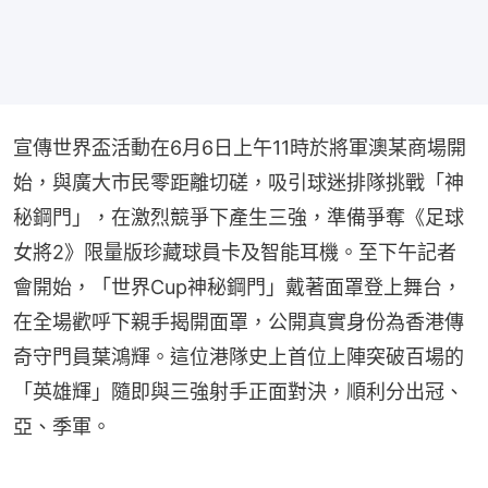
宣傳世界盃活動在6月6日上午11時於將軍澳某商場開
始，與廣大市民零距離切磋，吸引球迷排隊挑戰「神
秘鋼門」，在激烈競爭下產生三強，準備爭奪《足球
女將2》限量版珍藏球員卡及智能耳機。至下午記者
會開始，「世界Cup神秘鋼門」戴著面罩登上舞台，
在全場歡呼下親手揭開面罩，公開真實身份為香港傳
奇守門員葉鴻輝。這位港隊史上首位上陣突破百場的
「英雄輝」隨即與三強射手正面對決，順利分出冠、
亞、季軍。