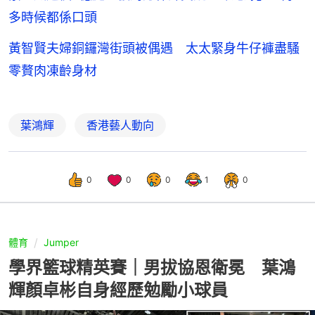
多時候都係口頭
黃智賢夫婦銅鑼灣街頭被偶遇 太太緊身牛仔褲盡騷
零贅肉凍齡身材
葉鴻輝
香港藝人動向
0
0
0
1
0
體育
Jumper
學界籃球精英賽｜男拔協恩衛冕 葉鴻
輝顏卓彬自身經歷勉勵小球員