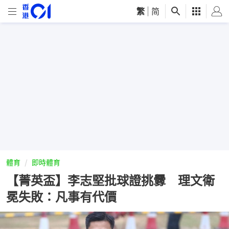
繁
|
简
體育
即時體育
【菁英盃】李志堅批球證挑釁 理文衛
冕失敗：凡事有代價