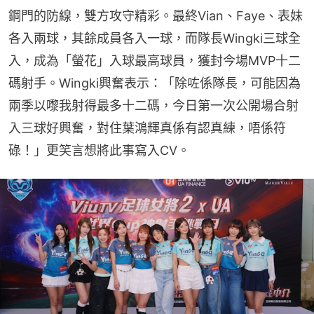
鋼門的防線，雙方攻守精彩。最終Vian、Faye、表妹
各入兩球，其餘成員各入一球，而隊長Wingki三球全
入，成為「螢花」入球最高球員，獲封今場MVP十二
碼射手。Wingki興奮表示：「除咗係隊長，可能因為
兩季以嚟我射得最多十二碼，今日第一次公開場合射
入三球好興奮，對住葉鴻輝真係有認真練，唔係符
碌！」更笑言想將此事寫入CV。