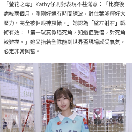
「螢花之母」Kathy仔則對表現不甚滿意：「比賽後
病咗兩個月，剛剛好返冇時間練波，對住葉鴻輝好大
壓力，完全被佢眼神震懾。」她認為「望左射右」戰
術有效：「第一球真係瞄死角，知道佢受傷，射死角
較難撲。」她又指若全隊能到世界盃現場感受氣氛，
必定非常興奮。