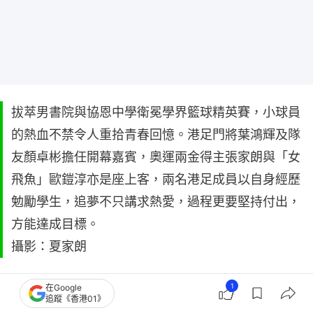
拔萃男書院與協恩中學衛冕學界籃球精英賽，小球員
的熱血不禁令人重拾青春回憶。港足門將葉鴻輝及隊
友顏卓彬擔任開幕嘉賓，奧運兩金得主張家朗與「女
飛魚」歐鎧淳亦是座上客，兩名港足成員以自身經歷
勉勵學生，追夢不只講求熱愛，過程更要堅持付出，
方能達成目標。
攝影：夏家朗
1
在Google
追蹤《香港01》