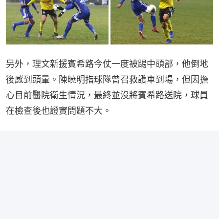
另外，理文新援賓希路今仗一度被踢中頭部，他倒地
後感到頭暈。陳曉明指球隊曾召救護車到場，但因擔
心目前醫院衛生情況，最終並沒將賓希路送院，球員
在檢查後也證實問題不大。