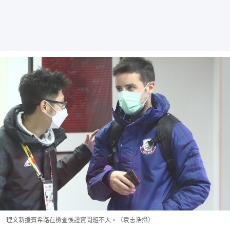
理文新援賓希路在檢查後證實問題不大。（袁志浩攝）