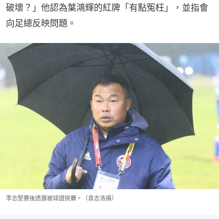
破壞？」他認為葉鴻輝的紅牌「有點冤枉」，並指會
向足總反映問題。
李志堅賽後透露被球證挑釁。（袁志浩攝）