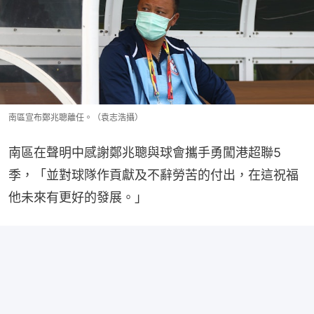
南區宣布鄭兆聰離任。（袁志浩攝）
南區在聲明中感謝鄭兆聰與球會攜手勇闖港超聯5
季，「並對球隊作貢獻及不辭勞苦的付出，在這祝福
他未來有更好的發展。」