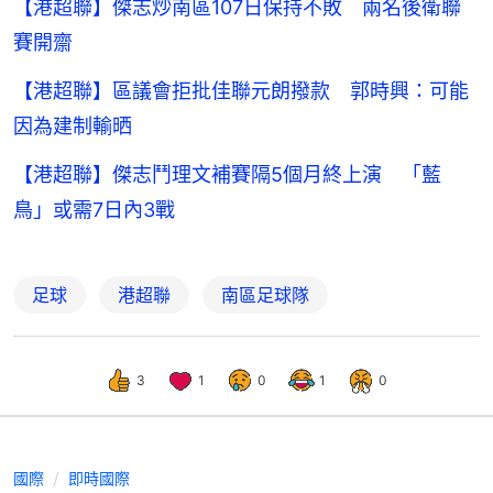
【港超聯】傑志炒南區107日保持不敗 兩名後衛聯
賽開齋
【港超聯】區議會拒批佳聯元朗撥款 郭時興：可能
因為建制輸晒
【港超聯】傑志鬥理文補賽隔5個月終上演 「藍
鳥」或需7日內3戰
足球
港超聯
南區足球隊
3
1
0
1
0
國際
即時國際