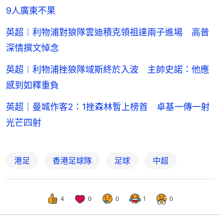
9人廣東不果
英超︱利物浦對狼隊雲迪積克領祖達兩子進場 高普
深情撰文悼念
英超︱利物浦挫狼隊域斯終於入波 主帥史諾：他應
感到如釋重負
英超｜曼城作客2：1挫森林暫上榜首 卓基一傳一射
光芒四射
港足
香港足球隊
足球
中超
4
0
0
1
0