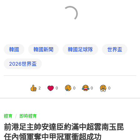
韓國
韓國新聞
韓國足球隊
世界盃
2026世界盃
2
0
0
0
0
體育
即時體育
前港足主帥安達臣約滿中超雲南玉昆
任內領軍奪中甲冠軍衝超成功