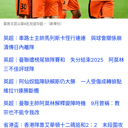
雲南玉昆以第8名完成中超。（新華社）
英超︱車路士主帥馬列斯卡怪行連連 與球會關係崩
潰傳日內離隊
英超｜曼聯遭榜尾狼隊賽和 失分結束2025 阿莫林
三不佳評球隊
英超︱阿仙奴臨陣缺賴斯仍大勝 一人受傷成轉捩點
維拉11連勝斷纜
英超︱曼聯主帥阿莫林解釋變陣時機 9月曾稱：教
宗也不能令我改
省港盃︱香港隊靠艾華頓十二碼追和2：2 末段圍攻