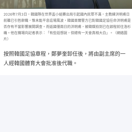
2026年7月3日，韓國隊在世界盃小組賽出局引起國內民眾不滿，主教練洪明甫日
前雖已引咎辭職，惟未能平息這場風波，韓國首爾警方已對韓國足協任命洪明甫是
否存有不當影響展開調查。而返國僅兩日的洪明甫，被韓媒拍到已在啟程前往洛杉
磯。他在機場向記者表示：「有些話想說，但總有一天會真相大白」。（網絡圖
片）
按照韓國足協章程，鄭夢奎卸任後，將由副主席的一
人經韓國體育大會批准後代職。