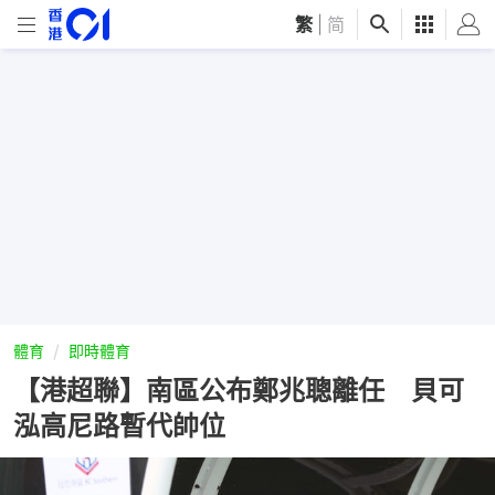
繁
|
简
體育
即時體育
【港超聯】南區公布鄭兆聰離任 貝可
泓高尼路暫代帥位