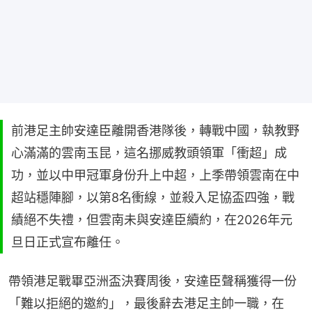
前港足主帥安達臣離開香港隊後，轉戰中國，執教野
心滿滿的雲南玉昆，這名挪威教頭領軍「衝超」成
功，並以中甲冠軍身份升上中超，上季帶領雲南在中
超站穩陣腳，以第8名衝線，並殺入足協盃四強，戰
績絕不失禮，但雲南未與安達臣續約，在2026年元
旦日正式宣布離任。
帶領港足戰畢亞洲盃決賽周後，安達臣聲稱獲得一份
「難以拒絕的邀約」，最後辭去港足主帥一職，在