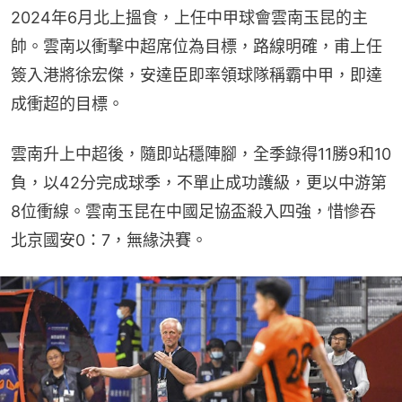
2024年6月北上搵食，上任中甲球會雲南玉昆的主
帥。雲南以衝擊中超席位為目標，路線明確，甫上任
簽入港將徐宏傑，安達臣即率領球隊稱霸中甲，即達
成衝超的目標。
雲南升上中超後，隨即站穩陣腳，全季錄得11勝9和10
負，以42分完成球季，不單止成功護級，更以中游第
8位衝線。雲南玉昆在中國足協盃殺入四強，惜慘吞
北京國安0：7，無緣決賽。