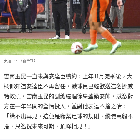
安達臣。（新華社）
雲南玉昆一直未與安達臣續約，上年11月完季後，大
概都知道安達臣不再留任，職球員已經歡送這名挪威
籍教頭，雲南玉昆的副總經理徐梟盛讚安帥，感激對
方在一年半間的全情投入，並對他表達不捨之情，
「講不出再見，這便是職業足球的規則，縱使萬般不
捨，只遙祝未來可期，頂峰相見！」