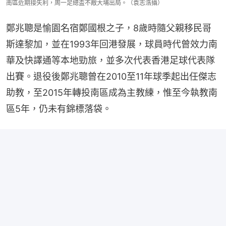
南區近期接失利，周一足總盃不敵大埔出局。（袁志浩攝）
鄭兆聰是愉園名宿鄭國根之子，8歲時隨父親移民哥
斯達黎加，並在1993年回港發展，球員時代曾效力南
華及快譯通等本地勁旅，並多次代表香港足球代表隊
出賽。退役後鄭兆聰曾在2010至11年球季起出任傑志
助教，至2015年轉投南區成為主教練，惟至今執教南
區5年，仍未有錦標落袋。