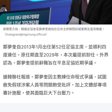
首爾警方指，韓國足協會長鄭夢奎被指在任命主帥期間妨礙業務及濫用職權。
（Instagram@mgchung.official）
鄭夢奎自2013年1月出任第52任足協主席，並順利四
度連任，原任期直至2029年，本次屬提前卸任。外界
認為，鄭夢奎提前辭職旨在平息足協近期爭議。
據韓聯社報道，鄭夢奎因主教練任命程式爭議、試圖
赦免假球涉案人員等問題飽受批評，加上文體部專項
審計施壓，使其面臨巨大下台壓力。