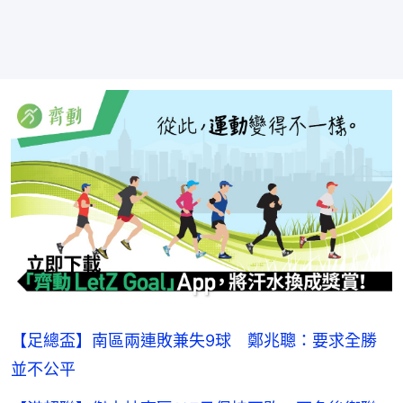
【足總盃】南區兩連敗兼失9球 鄭兆聰：要求全勝
並不公平