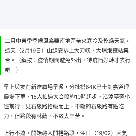
二月中東季季候風為華南地區帶來寒冷及乾燥天氣，
這天（2月19日）山線安排上大刀屻，大埔港鐵站集
合。（編按：疫情期間避免外出，待疫情好轉才去行
吧！）
早上與友在新達廣場早餐，分批搭64K巴士到嘉道理
農場下車，15人拍過大合照約10時起步。沿涼亭旁小
徑前行，見石級路拾級而上，不斷的石級路有點吃
力，但路段有林蔭，不致太辛苦。
上行不遠，開始轉入開掦路段，今日（19/02）天氣