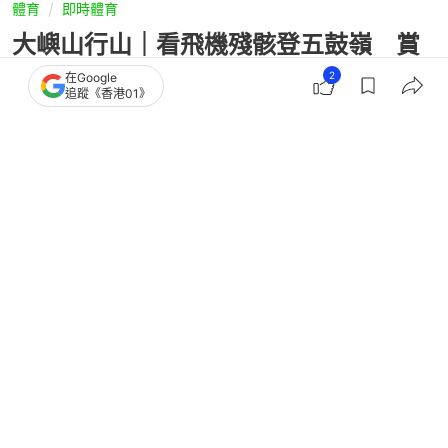
體育
即時體育
大嶼山行山｜看飛機殘骸登五鼓嶺 賞
花瓶石再上花瓶頂大陰頂
2
在Google
追蹤《香港01》
撰文：
山水小組
出版：
2026-04-25 22:06
更新：
2026-04-25 22:06