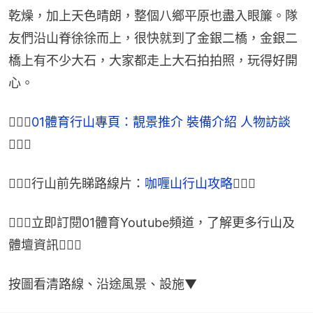
乾燥，加上天色晴朗，整個八鄉平原也盡入眼簾。隊
友們沿山脊徐徐而上，很快就到了金銀二橋，金銀二
橋上有不少大石，大家都走上大石拍拍照，玩得好開
心。
🏃🏽‍♂
01體育行山專頁：靚景推介 裝備介紹 人物訪談
🏃🏾‍♀
🏃🏽‍♂行山前先睇路線片：
咖喱山行山攻略
🏃🏾‍♀
🏃🏽‍♂立即訂閱01體育Youtube頻道，了解更多行山及
體壇資訊🏃🏾‍♀
按圖看清路線、沿途風景、設施▼