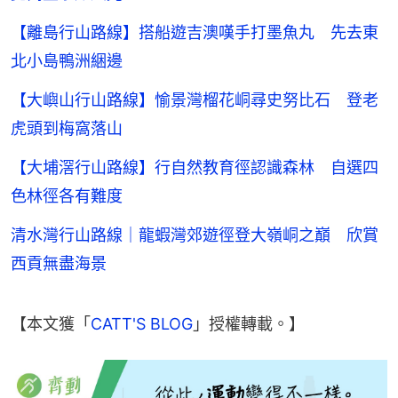
【離島行山路線】搭船遊吉澳嘆手打墨魚丸 先去東
北小島鴨洲綑邊
【大嶼山行山路線】愉景灣榴花峒尋史努比石 登老
虎頭到梅窩落山
【大埔滘行山路線】行自然教育徑認識森林 自選四
色林徑各有難度
清水灣行山路線｜龍蝦灣郊遊徑登大嶺峒之巔 欣賞
西貢無盡海景
【本文獲「
CATT'S BLOG
」授權轉載。】