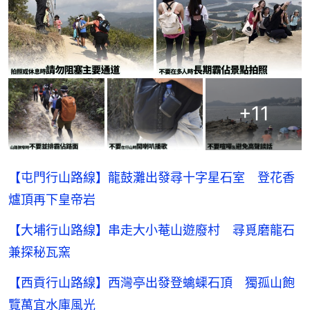
+
11
【屯門行山路線】龍鼓灘出發尋十字星石室 登花香
爐頂再下皇帝岩
【大埔行山路線】串走大小菴山遊廢村 尋覓磨龍石
兼探秘瓦窯
【西貢行山路線】西灣亭出發登蠄蟝石頂 獨孤山飽
覽萬宜水庫風光