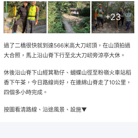
+
23
過了二橋很快就到達566米高大刀屻頂，在山頂拍過
大合照，馬上沿山脊下行至北大刀屻旁涼亭大休。
休後沿山脊下山經箕勒仔、蝴蝶山徑至粉嶺火車站稻
香下午茶，今日路線尚好，在連綿山脊走了10公里，
四個多小時完成。
按圖看清路線、沿途風景、設施▼