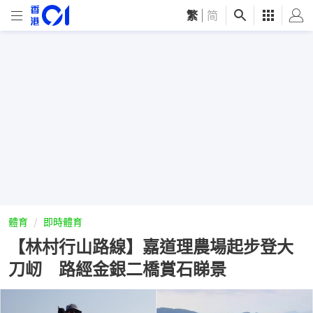
繁
|
简
體育
即時體育
【林村行山路線】嘉道理農場起步登大
刀屻 路經金銀二橋賞石睇景