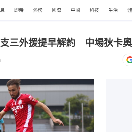
息
即時
熱榜
國際
中國
科技
生活
體
支三外援提早解約 中場狄卡奧
1