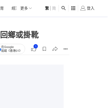
育
經濟
更多
01深圳
繁
觀點
|
简
健康
好食玩飛
登入
女
回鄉或掛靴
1
在Google
追蹤《香港01》