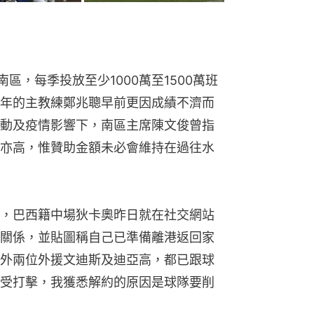
南區，每季投放至少1000萬至1500萬班
年的主教練鄭兆聰早前更因成績不濟而
動及疫情影響下，南區主席陳文俊曾指
亦高，惟贊助金額未必會維持在過往水
，巴西籍中場狄卡奧昨日就在社交網站
關係，並貼圖稱自己已準備離港返回家
外兩位外援文迪斯及迪亞高，都已跟球
受打擊，我獲悉解約的原因是球隊要削