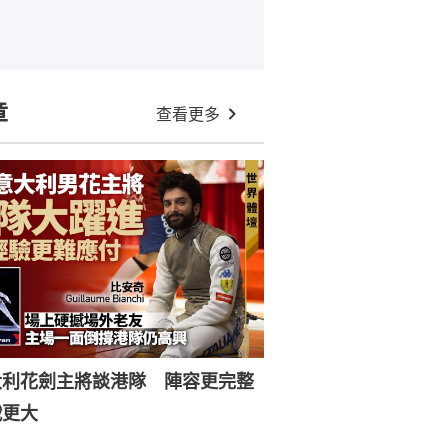
章
查看更多
大利花劍主將談港隊 陣容更完整
戰更大