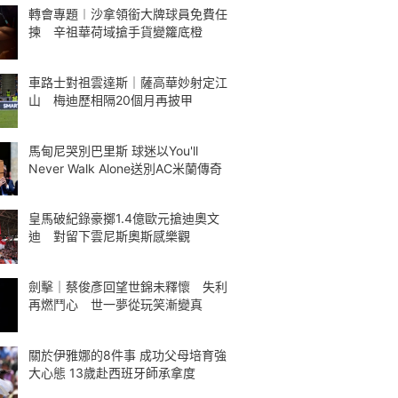
轉會專題︱沙拿領銜大牌球員免費任
揀 辛祖華荷域搶手貨變籮底橙
車路士對祖雲達斯｜薩高華妙射定江
山 梅迪歷相隔20個月再披甲
馬甸尼哭別巴里斯 球迷以You'll
Never Walk Alone送別AC米蘭傳奇
皇馬破紀錄豪擲1.4億歐元搶迪奧文
迪 對留下雲尼斯奧斯感樂觀
劍擊｜蔡俊彥回望世錦未釋懷 失利
再燃鬥心 世一夢從玩笑漸變真
關於伊雅娜的8件事 成功父母培育強
大心態 13歲赴西班牙師承拿度