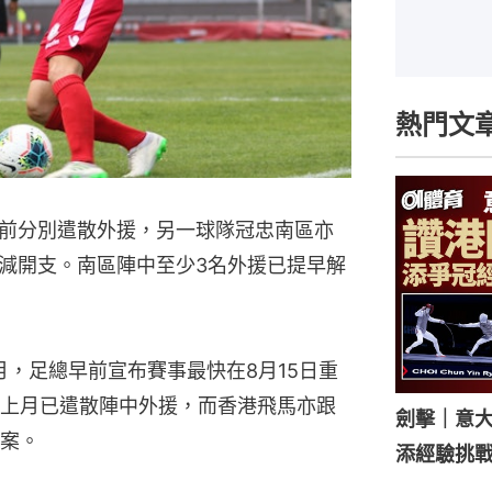
熱門文
前分別遣散外援，另一球隊冠忠南區亦
減開支。南區陣中至少3名外援已提早解
月，足總早前宣布賽事最快在8月15日重
上月已遣散陣中外援，而香港飛馬亦跟
劍擊｜意
案。
添經驗挑