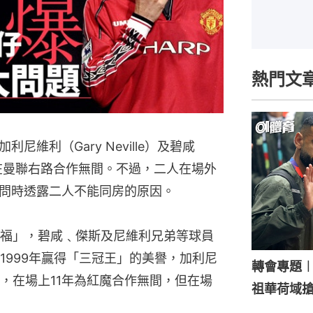
熱門文
維利（Gary Neville）及碧咸
人當年在曼聯右路合作無間。不過，二人在場外
問時透露二人不能同房的原因。
福」，碧咸﹑傑斯及尼維利兄弟等球員
1999年贏得「三冠王」的美譽，加利尼
轉會專題
，在場上11年為紅魔合作無間，但在場
祖華荷域