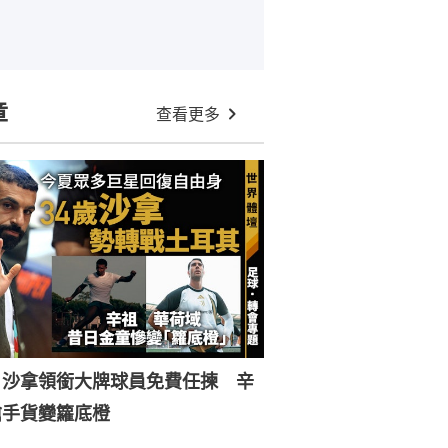
章
查看更多
︱沙拿領銜大牌球員免費任揀 辛
搶手貨變籮底橙