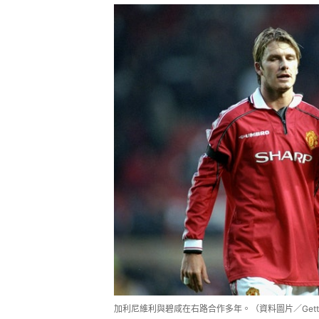
加利尼維利與碧咸在右路合作多年。（資料圖片／Getty 