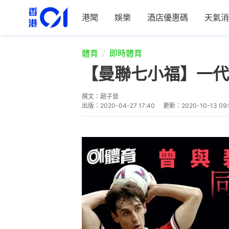
港聞
娛樂
酒店優惠碼
天氣消
體育
即時體育
【曼聯七小福】一代
撰文：
趙子晉
出版：
2020-04-27 17:40
更新：
2020-10-13 09: