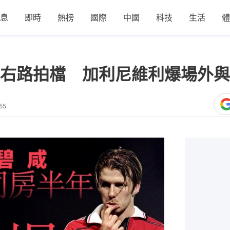
息
即時
熱榜
國際
中國
科技
生活
體
右路拍檔 加利尼維利爆場外與
55