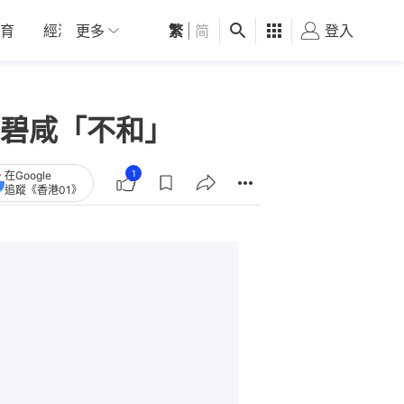
育
經濟
更多
01深圳
繁
觀點
|
简
健康
好食玩飛
登入
女
碧咸「不和」
1
在Google
追蹤《香港01》