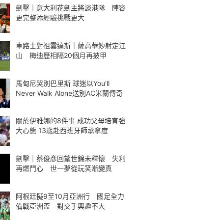
劍擊｜意大利花劍主將談港隊 陣容
更完整添經驗挑戰更大
車路士對祖雲達斯｜薩高華妙射定江
山 梅迪歷相隔20個月再披甲
馬甸尼哭別巴里斯 球迷以You'll
Never Walk Alone送別AC米蘭傳奇
關於伊雅娜的8件事 成功父母培育強
大心態 13歲赴西班牙師承拿度
劍擊｜蔡俊彥回望世錦未釋懷 失利
再燃鬥心 世一夢從玩笑漸變真
阿根廷擬9至10月亞洲行 國足全力
備戰亞洲盃 對交手興趣不大