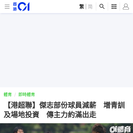
繁
|
简
體育
即時體育
【港超聯】傑志部份球員減薪 增青訓
及場地投資 傳主力約滿出走