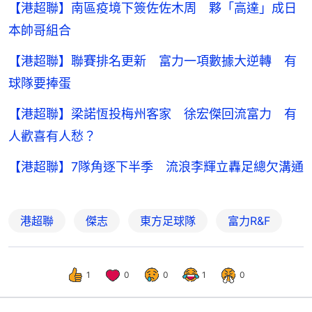
【港超聯】南區疫境下簽佐佐木周 夥「高達」成日
本帥哥組合
【港超聯】聯賽排名更新 富力一項數據大逆轉 有
球隊要捧蛋
【港超聯】梁諾恆投梅州客家 徐宏傑回流富力 有
人歡喜有人愁？
【港超聯】7隊角逐下半季 流浪李輝立轟足總欠溝通
港超聯
傑志
東方足球隊
富力R&F
1
0
0
1
0