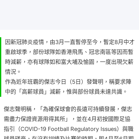
因新冠肺炎疫情，由3月一直暫停至今，暫定8月中才
重啟球季，部份球隊如香港飛馬、冠忠南區等因而暫
時減薪，亦有球隊如和富大埔及愉園，一度出現欠薪
情況。
作為近年班霸的傑志今日（5日）發聲明，稱要求陣
中的「高薪球員」減薪，惟與部份球員未達共識。
傑志聲明稱，「為確保球會的長遠可持續發展，傑志
需盡力保證資源用得其所」，並在4月初按國際足協
指引（COVID-19 Football Regulatory Issues）與職
球員磋商，在沒有訓練及比賽的時期，即4月至6月期