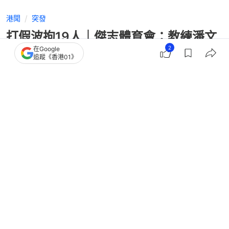
港聞
突發
打假波拘19人｜傑志體育會：教練潘文
2
在Google
俊停職 配合執法部門工作
追蹤《香港01》
撰文：
凌逸德
出版：
2026-06-26 23:13
更新：
2026-06-27 17:15