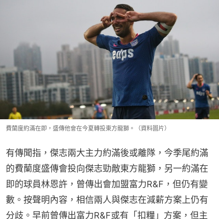
費蘭度約滿在即，盛傳他會在今夏轉投東方龍獅。（資料圖片）
有傳聞指，傑志兩大主力約滿後或離隊，今季尾約滿
的費蘭度盛傳會投向傑志勁敵東方龍獅，另一約滿在
即的球員林恩許，曾傳出會加盟富力R&F，但仍有變
數。按聲明內容，相信兩人與傑志在減薪方案上仍有
分歧。早前曾傳出富力R&F或有「扣糧」方案，但主