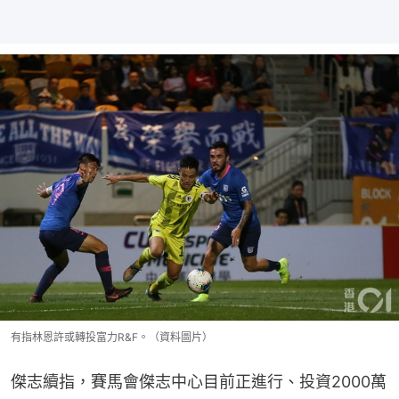
有指林恩許或轉投富力R&F。（資料圖片）
傑志續指，賽馬會傑志中心目前正進行、投資2000萬