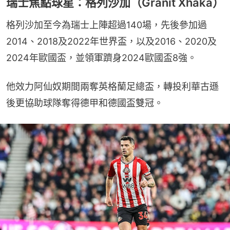
瑞士焦點球星：格列沙加（Granit Xhaka）
格列沙加至今為瑞士上陣超過140場，先後參加過
2014、2018及2022年世界盃，以及2016、2020及
2024年歐國盃，並領軍躋身2024歐國盃8強。
他效力阿仙奴期間兩奪英格蘭足總盃，轉投利華古遜
後更協助球隊奪得德甲和德國盃雙冠。