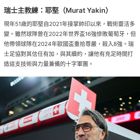
瑞士主教練：耶堅（Murat Yakin）
現年51歲的耶堅自2021年接掌帥印以來，戰術靈活多
變。雖然球隊曾在2022年世界盃16強慘敗葡萄牙，但
他帶領球隊在2024年歐國盃重拾尊嚴，殺入8強。瑞
士足協對其信任有加，與其續約，讓他有充足時間打
造這支技術與力量兼備的十字軍團。