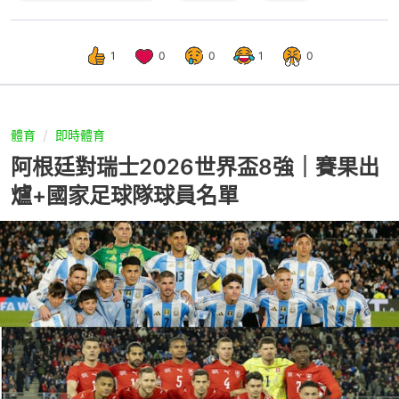
1
0
0
1
0
體育
即時體育
阿根廷對瑞士2026世界盃8強｜賽果出
爐+國家足球隊球員名單