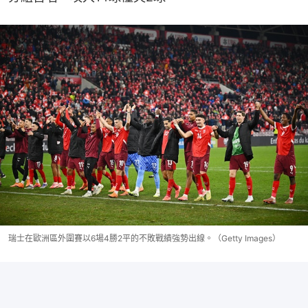
瑞士在歐洲區外圍賽以6場4勝2平的不敗戰績強勢出線。（Getty Images）