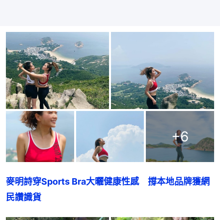
+
6
麥明詩穿Sports Bra大曬健康性感　撐本地品牌獲網
民讚識貨