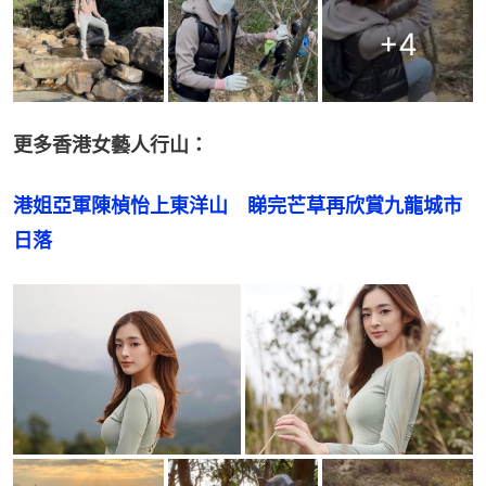
+
4
更多香港女藝人行山：
港姐亞軍陳楨怡上東洋山　睇完芒草再欣賞九龍城市
日落