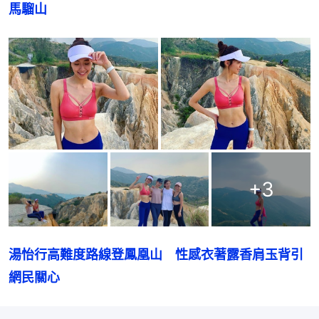
馬騮山
+
3
湯怡行高難度路線登鳳凰山　性感衣著露香肩玉背引
網民關心