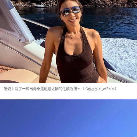
黎姿上載了一輯出海乘遊艇曬太陽的性感靚照。（IG@gigilai_official）