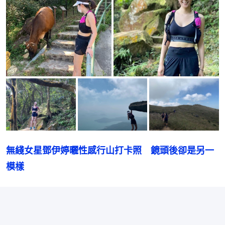
無綫女星鄧伊婷曬性感行山打卡照　鏡頭後卻是另一
模樣