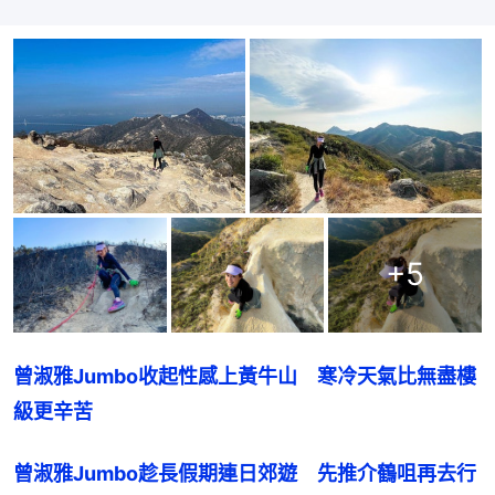
+
5
曾淑雅Jumbo收起性感上黃牛山　寒冷天氣比無盡樓
級更辛苦
曾淑雅Jumbo趁長假期連日郊遊　先推介鶴咀再去行