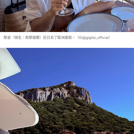
黎姿（現名：馬黎珈爾）近日去了歐洲度假。（IG@gigilai_official）