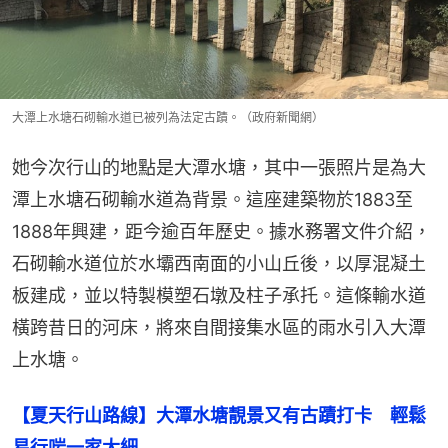
大潭上水塘石砌輸水道已被列為法定古蹟。（政府新聞網）
她今次行山的地點是大潭水塘，其中一張照片是為大
潭上水塘石砌輸水道為背景。這座建築物於1883至
1888年興建，距今逾百年歷史。據水務署文件介紹，
石砌輸水道位於水壩西南面的小山丘後，以厚混凝土
板建成，並以特製模塑石墩及柱子承托。這條輸水道
橫跨昔日的河床，將來自間接集水區的雨水引入大潭
上水塘。
【夏天行山路線】大潭水塘靚景又有古蹟打卡　輕鬆
易行啱一家大細