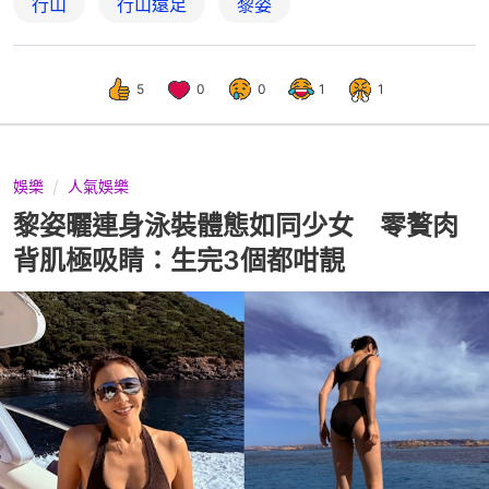
行山
行山遠足
黎姿
5
0
0
1
1
娛樂
人氣娛樂
黎姿曬連身泳裝體態如同少女 零贅肉
背肌極吸睛：生完3個都咁靚