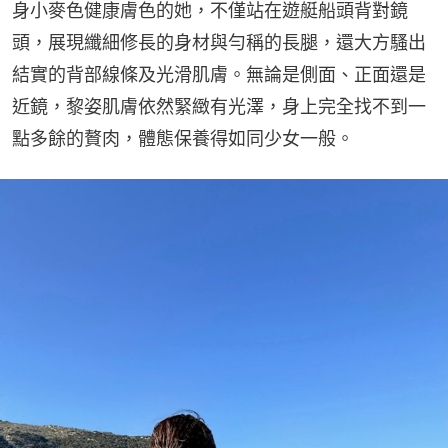
身小麥色健康膚色的她，不僅站在遊艇船頭背對鏡
頭，展現纖細修長的身材與勻稱的長腿，還大方騷出
結實的背部線條及光滑肌膚。無論是側面、正面還是
近鏡，黎姿肌膚依然緊緻有光澤，身上完全找不到一
點多餘的贅肉，體態保養得如同少女一般。