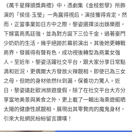
《萬千星輝頒獎典禮》中，憑劇集《金枝慾孽》所飾
演的「侯佳‧玉瑩」一角贏得視后，演技獲得肯定。然
而，正當事業如日方中之際，黎姿選擇淡出娛樂圈，
下嫁富商馬廷強，並為對方誕下三位千金，過著豪門
少奶奶的生活，幾乎絕跡於幕前演出。其後她更轉戰
商界，發展得有聲有色，成功視後轉型為商業女強
人。至近年，黎姿活躍社交平台，跟大家分享日常點
滴和近況，更偶爾大方發放火辣靚相。即使已為三女
之母，但她的身材依然fit到漏，保養功力驚人。近
日，黎姿遠赴歐洲旅遊度假，除了在社交平台大方分
享當地美景與美食之外，更上載了一輯出海乘遊艇晒
太陽的健康性感靚相，展現出其零贅肉的魔鬼身材，
引來大批網民紛紛留言讚嘆！