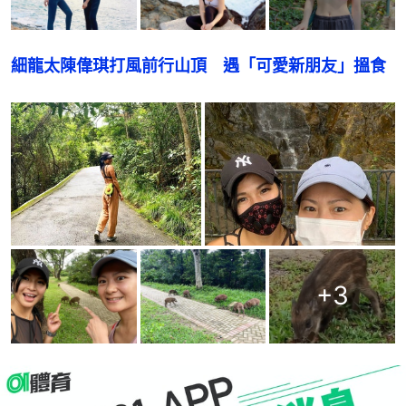
細龍太陳偉琪打風前行山頂　遇「可愛新朋友」搵食
+
3