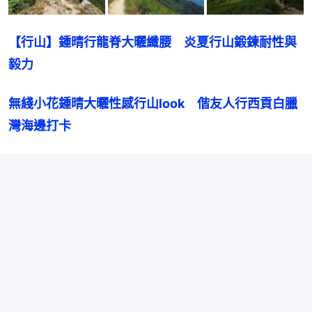
【行山】鍾晴行龍脊大曬纖腰　炎夏行山鍛鍊耐性與
毅力
無綫小花鍾晴大曬性感行山look　偕友人行西貢白臘
灣海邊打卡