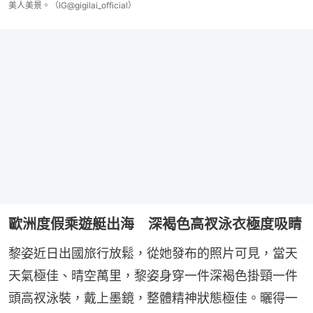
美人美景。（IG@gigilai_official）
歐洲度假乘遊艇出海 深褐色高衩泳衣極度吸睛
黎姿近日出國旅行放鬆，從她發布的照片可見，當天
天氣極佳、晴空萬里，黎姿身穿一件深褐色掛頸一件
頭高衩泳裝，戴上墨鏡，整體精神狀態極佳。曬得一