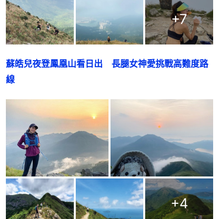
+
7
蘇皓兒夜登鳳凰山看日出　長腿女神愛挑戰高難度路
線
+
4