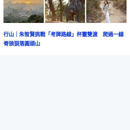
行山｜朱智賢挑戰「考牌路線」杯靈雙渡　爬過一線
脊狼狽落圓頭山