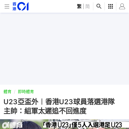
繁
|
简
體育
即時體育
U23亞盃外︱香港U23球員落選港隊
主帥：組軍太遲追不回進度