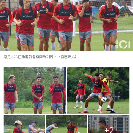
港足U23在離港前會有兩課訓練。（袁志浩攝）
+
2