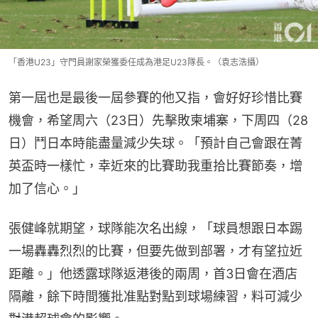
「香港U23」守門員謝家榮獲委任成為港足U23隊長。（袁志浩攝）
第一屆也是最後一屆參賽的他又指，會好好珍惜比賽
機會，希望周六（23日）先擊敗柬埔寨，下周四（28
日）鬥日本時能盡量減少失球。「預計自己會跟在菁
英盃時一樣忙，幸近來的比賽助我重拾比賽節奏，增
加了信心。」
張健峰就期望，球隊能次名出線，「球員想跟日本踢
一場轟轟烈烈的比賽，但要先做到部署，才有望拉近
距離。」他透露球隊返港後的兩周，首3日會在酒店
隔離，餘下時間獲批准點對點到球場練習，料可減少