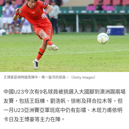
王博豪是現時國青陣中，唯一留洋的球員。（Getty Images）
中國U23今次有9名球員被挑選入大國腳到澳洲踢兩場
友賽，包括王鈺棟、劉浩帆、徐彬及拜合拉木等，但
一月U23亞洲賽亞軍班底中仍有彭嘯、木塔力甫依明
卡日及王博豪等主力在陣。