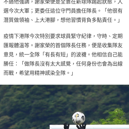
不過他強調，謝家榮便是全靠在新球隊踢起狀態，入
選今次大軍；更委任這位守門員擔任隊長。「他很有
潛質做領袖、上大港腳，想他習慣背負多點責任。」
疫情下港隊今次特別要求球員緊守紀律，守時、定期
匯報體溫等。謝家榮的首個隊長任務，便是收集隊友
意見，統一全隊「有長有短」的波襪。他相信自己能
勝任：「做隊長沒有太大感覺，任何身份也會為出線
而戰，希望用精神感染全隊。」