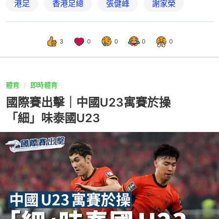
港足
香港足總
張健峰
謝家榮
3
0
0
0
0
體育
即時體育
國際賽出擊｜中國U23寓賽於操
「細」味泰國U23