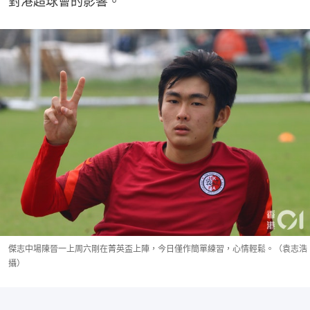
對港超球會的影響。
傑志中場陳晉一上周六剛在菁英盃上陣，今日僅作簡單練習，心情輕鬆。（袁志浩
攝）