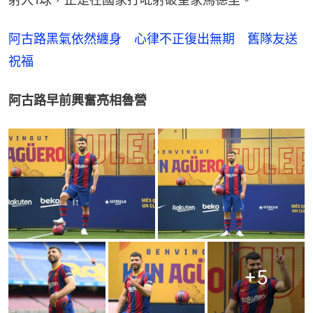
阿古路黑氣依然纏身　心律不正復出無期　舊隊友送
祝福
阿古路早前興奮亮相魯營
+
5