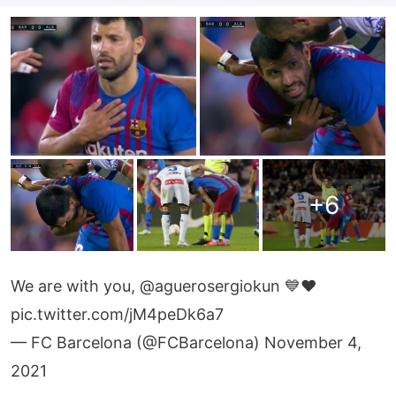
+
6
We are with you,
@aguerosergiokun
💙❤️
pic.twitter.com/jM4peDk6a7
— FC Barcelona (@FCBarcelona)
November 4,
2021