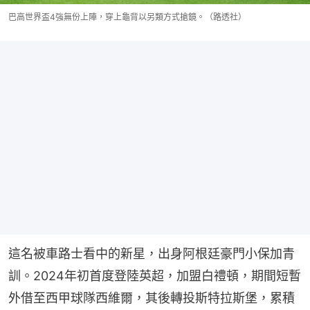
巴高世界盃4強無份上陣，穿上龜背以另類方式搶鏡。（路透社）
這名被車路士看中的新星，出身阿根廷豪門小保加青
訓。2024年初首度登陸英超，加盟白禮頓，期間短暫
外借至西甲球隊西維爾，其後轉投斯特拉斯堡，累積