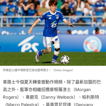
阿根廷22歲中場新星巴高加盟車路士。（Getty Images）
車路士今個夏天轉會窗動作頻頻，除了最新加盟的巴
高之外，藍軍亦相繼招攬摩根羅渣士（Morgan 
Rogers）、韋碧克（Danny Welbeck）、柏利斯特
（Marco Palestra）、基奧雲尼昆達（Geovany 