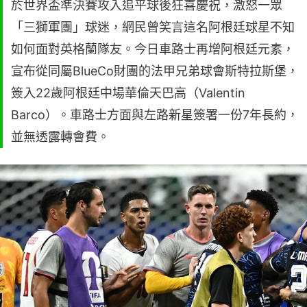
於世界盃準決賽攻入追平球後狂喜慶祝，激怒一眾
「三獅軍團」球迷，網民曾笑言這名阿根廷球星不知
如何面對英格蘭隊友。今日車路士再增阿根廷元素，
宣布從同屬BlueCo財團的法甲兄弟球會斯特拉斯堡，
簽入22歲阿根廷中場華倫天巴高（Valentin
Barco）。車路士方面與左路新星簽署一份7年長約，
並無透露轉會費。