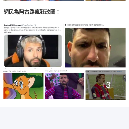
網民為阿古路瘋狂改圖：
+
3