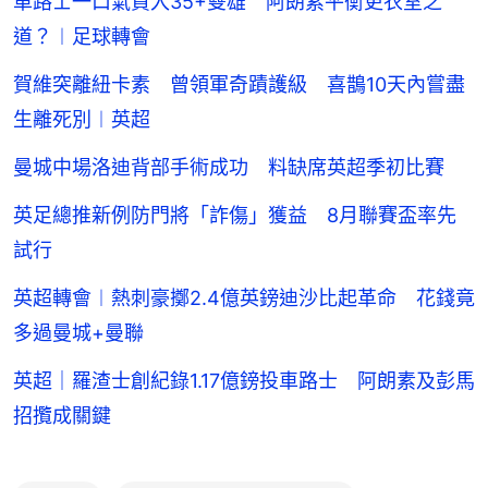
車路士一口氣買入35+雙雄 阿朗素平衡更衣室之
道？︱足球轉會
賀維突離紐卡素 曾領軍奇蹟護級 喜鵲10天內嘗盡
生離死別︱英超
曼城中場洛迪背部手術成功 料缺席英超季初比賽
英足總推新例防門將「詐傷」獲益 8月聯賽盃率先
試行
英超轉會︱熱刺豪擲2.4億英鎊迪沙比起革命 花錢竟
多過曼城+曼聯
英超｜羅渣士創紀錄1.17億鎊投車路士 阿朗素及彭馬
招攬成關鍵