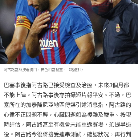
阿古路當然按着胸口，神色相當凝重。（路透社）
巴塞事後指阿古路已接受檢查及治療，未來3個月都
不能上陣。阿古路事後亦拍攝短片報平安。不過，巴
塞所在的加泰隆尼亞地區傳媒引述消息指，阿古路的
心律不正問題不輕，心臟問題頗為複雜及嚴重。按現
時評估，阿古路甚至有機會未能重返賽場，須提早退
役。阿古路今後將接受連串測試，確認狀况，再行判