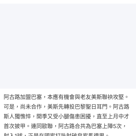
阿古路加盟巴塞，本應有機會與老友美斯聯袂攻堅。
可是，尚未合作，美斯先轉投巴黎聖日耳門。阿古路
斯人獨憔悴，開季又受小腿傷患困擾，直至上月中才
首次披甲。連同歐聯，阿古路合共為巴塞上陣5次，
射入1球，正是在國家打吡射破皇家馬德里。