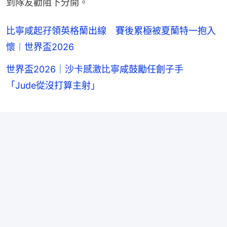
到隊友勸阻下分開。
比寧咸起孖領英格蘭出線 賽後累極被夏蘭特一抱入
懷︱世界盃2026
世界盃2026｜沙卡感激比寧咸鼓勵任劊子手
「Jude從沒打算主射」