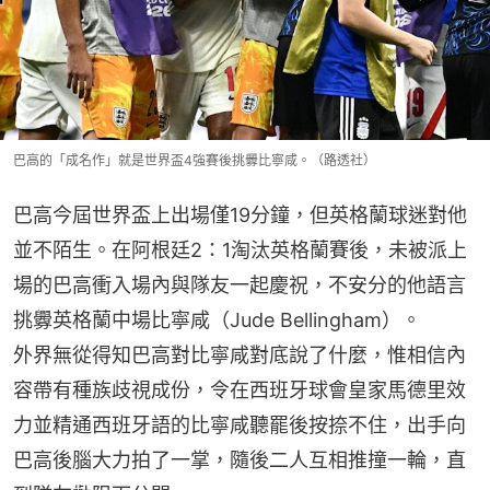
巴高的「成名作」就是世界盃4強賽後挑釁比寧咸。（路透社）
巴高今屆世界盃上出場僅19分鐘，但英格蘭球迷對他
並不陌生。在阿根廷2：1淘汰英格蘭賽後，未被派上
場的巴高衝入場內與隊友一起慶祝，不安分的他語言
挑釁英格蘭中場比寧咸（Jude Bellingham）。
外界無從得知巴高對比寧咸對底說了什麼，惟相信內
容帶有種族歧視成份，令在西班牙球會皇家馬德里效
力並精通西班牙語的比寧咸聽罷後按捺不住，出手向
巴高後腦大力拍了一掌，隨後二人互相推撞一輪，直