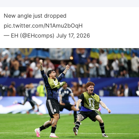
New angle just dropped
pic.twitter.com/N1Amu2bOqH
— EH (@EHcomps)
July 17, 2026