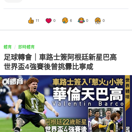
11
0
6
0
0
體育
即時體育
足球轉會｜車路士簽阿根廷新星巴高
世界盃4強賽後曾挑釁比寧咸