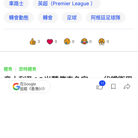
車路士
英超（Premier League ）
轉會動態
轉會
足球
阿根廷足球隊
3
0
0
0
0
體育
即時體育
意大利及AC米蘭傳奇名宿 一代鐵衛巴
17
在Google
里斯病逝 終年66歲
追蹤《香港01》