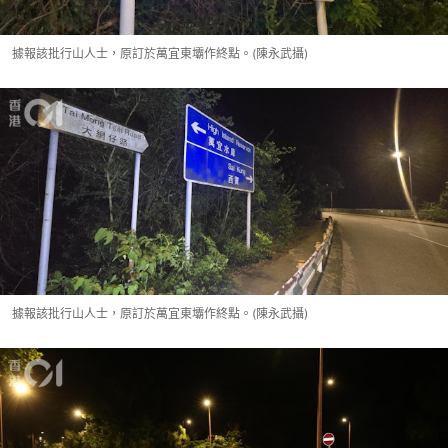
據報該批行山人士，原訂於萬宜東壩作終點。(陳永武攝)
據報該批行山人士，原訂於萬宜東壩作終點。(陳永武攝)