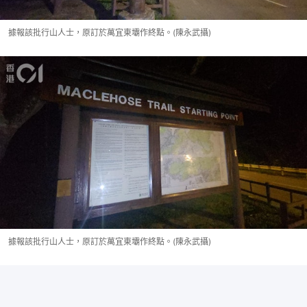
據報該批行山人士，原訂於萬宜東壩作終點。(陳永武攝)
據報該批行山人士，原訂於萬宜東壩作終點。(陳永武攝)