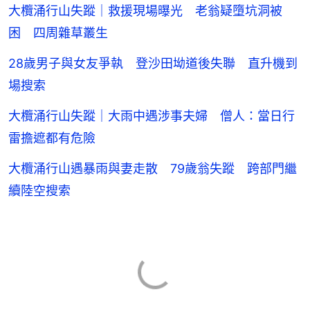
大欖涌行山失蹤｜救援現場曝光 老翁疑墮坑洞被
困 四周雜草叢生
28歲男子與女友爭執 登沙田坳道後失聯 直升機到
場搜索
大欖涌行山失蹤｜大雨中遇涉事夫婦 僧人：當日行
雷擔遮都有危險
大欖涌行山遇暴雨與妻走散 79歲翁失蹤 跨部門繼
續陸空搜索