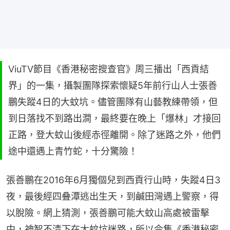
ViuTV節目《香港秘密搜查官》周三播出「西貢結
界」的一集，攝製團隊探索懷疑5年前行山人士張善
鵬失蹤4日的大蚊坑。儘管團隊有山藝教練帶領，但
到日落找不到路出澗，最終要在晚上「爆林」才接回
正路，登大蚊山後經赤徑離開。除了迷路之外，他們
途中還遇上青竹蛇，十分驚險！
張善鵬在2016年6月獨個兒到西貢行山時，失蹤4日3
夜，最後經四叠潭逃出生天，到鹹田灣遇上警察，得
以脫險。網上猜測，張善鵬可能大蚊山高處被雷擊
中，神智不清下在大蚊坑迷路，所以今集《香港秘密