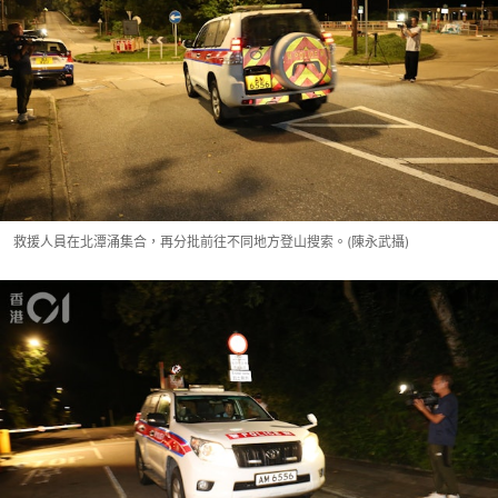
救援人員在北潭涌集合，再分批前往不同地方登山搜索。(陳永武攝)