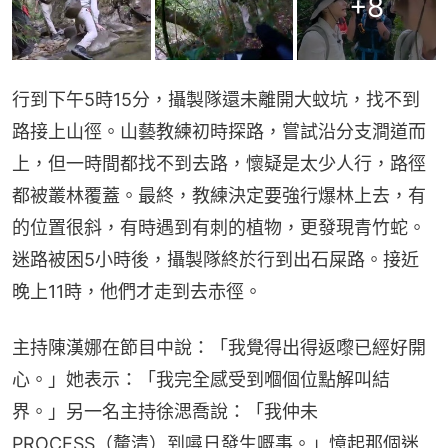
+
8
行到下午5時15分，攝製隊還未離開大蚊坑，找不到
路接上山徑。山藝教練初時探路，嘗試沿分支澗道而
上，但一時間都找不到去路，懷疑是太少人行，路徑
都被叢林覆蓋。最終，教練決定要強行爆林上去，有
的位置很斜，有時遇到有刺的植物，更發現青竹蛇。
迷路被困5小時後，攝製隊終於行到出石屎路。接近
晚上11時，他們才走到去赤徑。
主持陳漢娜在節目中說：「我覺得出得返嚟已經好開
心。」她表示：「我完全感受到嗰個位點解叫結
界。」另一名主持徐㴓喬說：「我仲未
PROCESS（釐清）到噚日發生嘅事。」憶起那個迷