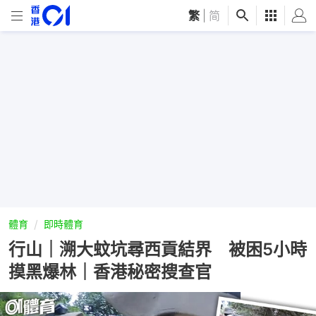
繁
|
简
體育
即時體育
行山｜溯大蚊坑尋西貢結界 被困5小時
摸黑爆林｜香港秘密搜查官