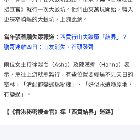
搜查官》就行一次大蚊坑。他們由夾萬坑開始，轉入
更狹窄崎嶇的大蚊坑，上溯此澗。
當年張善鵬失蹤報道：
西貢行山失蹤墮「結界」？　
鵬哥迷離四日：山友消失、石頭發聲
兩位女主持徐㴓喬（Asha）及陳漢娜（Hanna）表
示，愈往上游就愈難行，有些位置要經過不見天日的
密林，「清醒都變迷迷糊糊」、「好似永遠喺原地，
冇變過」。
【《香港秘密搜查官》探「西貢結界」迷路】