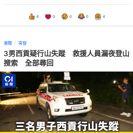
6
0
0
0
4
港聞
突發
3男西貢疑行山失蹤 救援人員漏夜登山
搜索 全部尋回