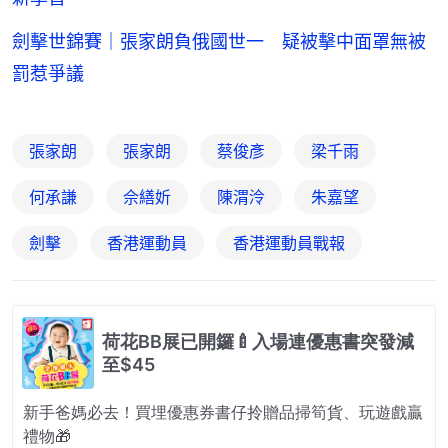
劍擊世錦賽｜張家朗負俄國世一 疑被擊中面罩無被
罰惹爭議
張家朗
張家朗
蔡俊彥
梁千雨
何承謙
佘繕妡
陳渭泠
朱嘉望
劍擊
香港運動員
香港運動員戰報