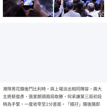
港隊男花隨後鬥比利時，與上場派出相同陣容，兩大
主將蔡俊彥、張家朗頭兩局取勝，何承謙第三局初段
稍為手緊，一度收窄至2分差距，「細孖」隨後隨即