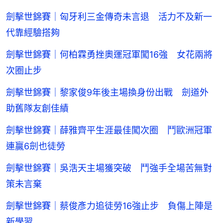
劍擊世錦賽｜匈牙利三金傳奇未言退 活力不及新一
代靠經驗搭夠
劍擊世錦賽｜何柏霖勇挫奧運冠軍闖16強 女花兩將
次圈止步
劍擊世錦賽｜黎家俊9年後主場換身份出戰 劍道外
助舊隊友創佳績
劍擊世錦賽｜薛雅齊平生涯最佳闖次圈 鬥歐洲冠軍
連贏6劍也徒勞
劍擊世錦賽｜吳浩天主場獲突破 鬥強手全場苦無對
策未言棄
劍擊世錦賽｜蔡俊彥力追徒勞16強止步 負傷上陣是
新學習