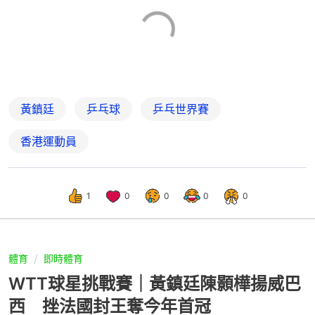
黃鎮廷
乒乓球
乒乓世界賽
香港運動員
1
0
0
0
0
體育
即時體育
WTT球星挑戰賽｜黃鎮廷陳顥樺揚威巴
西 挫法國封王奪今年首冠