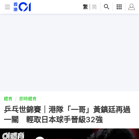
繁
|
简
體育
即時體育
乒乓世錦賽｜港隊「一哥」黃鎮廷再過
一關 輕取日本球手晉級32強