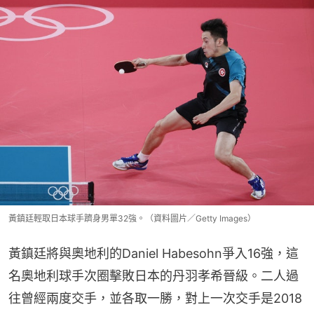
黃鎮廷輕取日本球手躋身男單32強。（資料圖片／Getty Images）
黃鎮廷將與奧地利的Daniel Habesohn爭入16強，這
名奧地利球手次圈擊敗日本的丹羽孝希晉級。二人過
往曾經兩度交手，並各取一勝，對上一次交手是2018