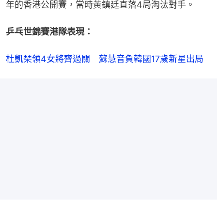
年的香港公開賽，當時黃鎮廷直落4局淘汰對手。
乒乓世錦賽港隊表現：
杜凱琹領4女將齊過關　蘇慧音負韓國17歲新星出局