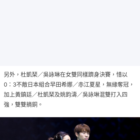
另外，杜凱琹／吳詠琳在女雙同樣躋身決賽，惜以
0：3不敵日本組合早田希娜／赤江夏星，無緣奪冠，
加上黃鎮廷／杜凱琹及姚鈞濤／吳詠琳混雙打入四
強，雙雙摘銅。