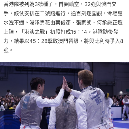
香港隊被列為3號種子，首圈輪空，32強與澳門交
手，該仗安排在二號館進行，逾百劍迷圍觀，令場館
水洩不通。港隊男花由蔡俊彥、張家朗、何承謙正選
上陣，「港澳之戰」初段打成15：14，港隊隨後發
力，結果以45：28擊敗澳門晉級，將與比利時爭入8
強。