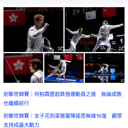
劍擊世錦賽｜何柏霖歷起跌悟運動員之道 無論成敗
也繼續前行
劍擊世錦賽｜女子花劍梁雅蕾陳諾思無緣16強 觀眾
支持成最大動力