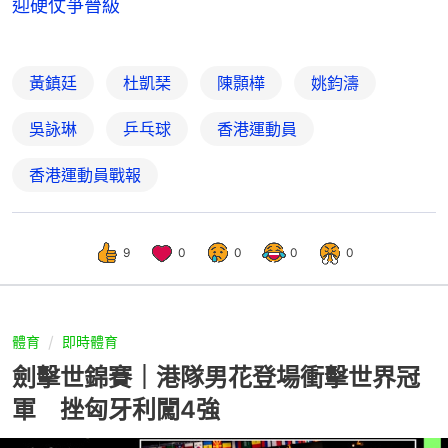
迎硬仗爭晉級
黃鎮廷
杜凱琹
陳顥樺
姚鈞濤
吳詠琳
乒乓球
香港運動員
香港運動員戰報
9
0
0
0
0
體育
即時體育
劍擊世錦賽｜港隊男花登場衝擊世界冠
軍 挫匈牙利闖4強