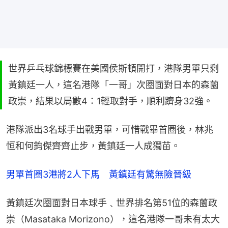
世界乒乓球錦標賽在美國侯斯頓開打，港隊男單只剩
黃鎮廷一人，這名港隊「一哥」次圈面對日本的森薗
政崇，結果以局數4：1輕取對手，順利躋身32強。
港隊派出3名球手出戰男單，可惜戰畢首圈後，林兆
恒和何鈞傑齊齊止步，黃鎮廷一人成獨苗。
男單首圈3港將2人下馬　黃鎮廷有驚無險晉級
黃鎮廷次圈面對日本球手﹑世界排名第51位的森薗政
崇（Masataka Morizono），這名港隊一哥未有太大