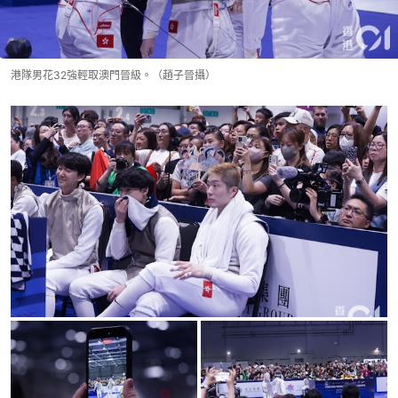
港隊男花32強輕取澳門晉級。（趙子晉攝）