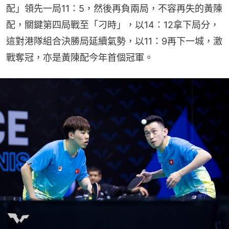
配」領先一局11：5，然後再負兩局，不容再失的黃陳
配，關鍵第四局戰至「刁時」，以14：12拿下局分，
這對港隊組合決勝局延續氣勢，以11：9再下一城，激
戰奪冠，亦是黃陳配今年首個冠軍。