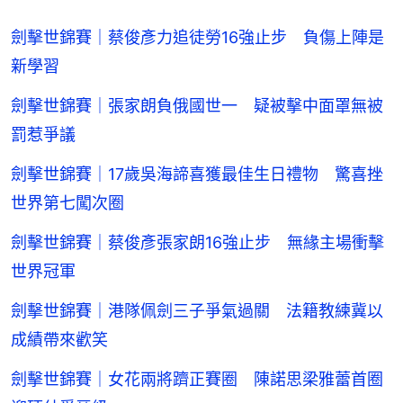
劍擊世錦賽｜蔡俊彥力追徒勞16強止步 負傷上陣是
新學習
劍擊世錦賽｜張家朗負俄國世一 疑被擊中面罩無被
罰惹爭議
劍擊世錦賽｜17歲吳海諦喜獲最佳生日禮物 驚喜挫
世界第七闖次圈
劍擊世錦賽｜蔡俊彥張家朗16強止步 無緣主場衝擊
世界冠軍
劍擊世錦賽｜港隊佩劍三子爭氣過關 法籍教練冀以
成績帶來歡笑
劍擊世錦賽｜女花兩將躋正賽圈 陳諾思梁雅蕾首圈