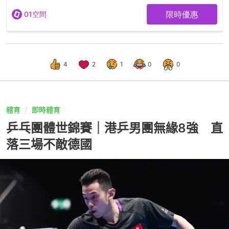
4
2
1
0
0
體育
即時體育
乒乓團體世錦賽｜港乒男團無緣8強 直
落三場不敵德國