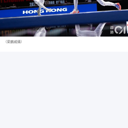
（梁鵬威攝）