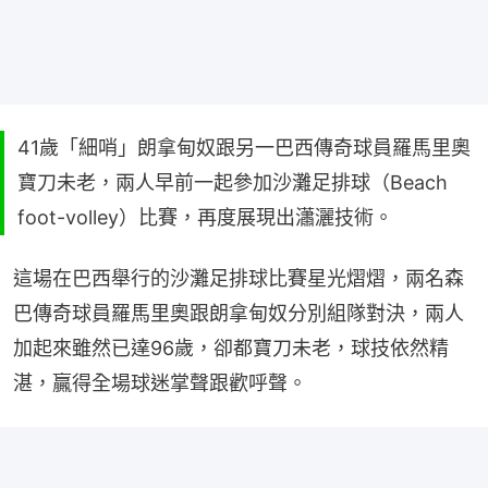
41歲「細哨」朗拿甸奴跟另一巴西傳奇球員羅馬里奧
寶刀未老，兩人早前一起參加沙灘足排球（Beach
foot-volley）比賽，再度展現出瀟灑技術。
這場在巴西舉行的沙灘足排球比賽星光熠熠，兩名森
巴傳奇球員羅馬里奧跟朗拿甸奴分別組隊對決，兩人
加起來雖然已達96歲，卻都寶刀未老，球技依然精
湛，贏得全場球迷掌聲跟歡呼聲。