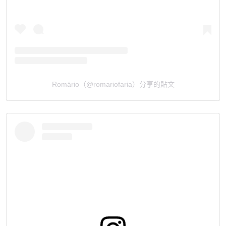
Romário（@romariofaria）分享的貼文