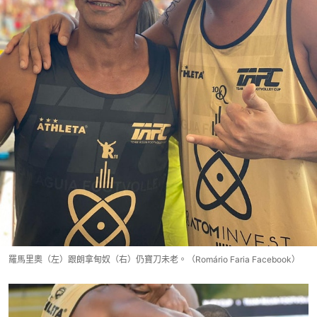
羅馬里奧（左）跟朗拿甸奴（右）仍寶刀未老。（Romário Faria Facebook）