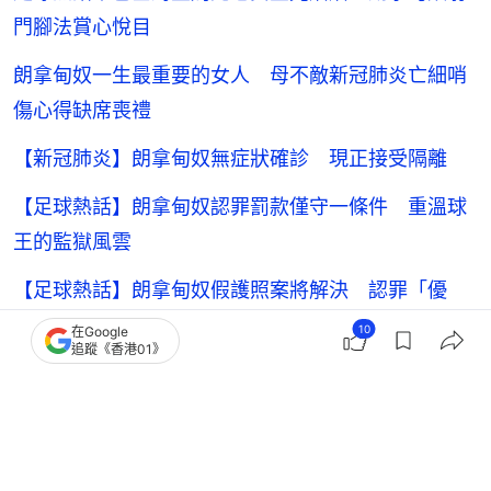
門腳法賞心悅目
朗拿甸奴一生最重要的女人 母不敵新冠肺炎亡細哨
傷心得缺席喪禮
【新冠肺炎】朗拿甸奴無症狀確診 現正接受隔離
【足球熱話】朗拿甸奴認罪罰款僅守一條件 重溫球
王的監獄風雲
【足球熱話】朗拿甸奴假護照案將解決 認罪「優
惠」罰款不留案底
10
在Google
追蹤《香港01》
【足球熱話】朗拿甸奴假護照案 申撤軟禁被拒審訊
無期
【足球熱話】為細哨等一生都等？ 馬勒當拿欲羅致