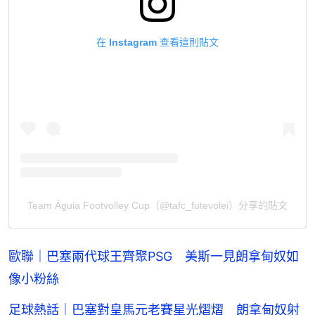
在 Instagram 查看這則貼文
Team Águia Footvolley Cup（@tafc_futevolei）分享的貼文
歐聯｜巴塞兩代球王齊聚PSG 美斯一見朗拿甸奴如
像小粉絲
足球熱話｜巴塞對皇馬元老賽星光熠熠 朗拿甸奴射