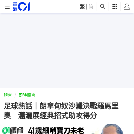
繁
|
简
體育
即時體育
足球熱話｜朗拿甸奴沙灘決戰羅馬里
奧 瀟灑展經典招式助攻得分