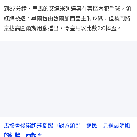
到87分鐘，皇馬的艾達米列達奧在禁區內犯手球，領
紅牌被逐。畢爾包由魯爾加西亞主射12碼，但被門將
泰拔高圖爾斯用腳擋出，令皇馬以比數2:0捧盃。
馬體會後衛起飛腳踢中對方頭部 網民：見過最明顯
的紅牌｜西超盃