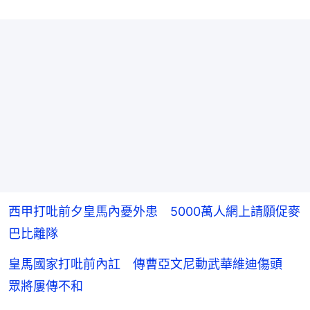
西甲打吡前夕皇馬內憂外患 5000萬人網上請願促麥
巴比離隊
皇馬國家打吡前內訌 傳曹亞文尼動武華維迪傷頭
眾將屢傳不和