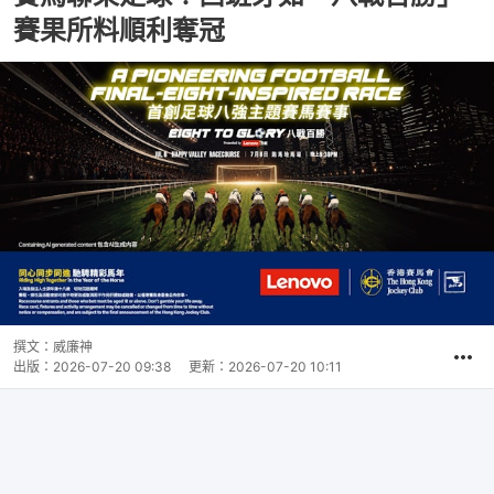
賽果所料順利奪冠
撰文：
威廉神
出版：
2026-07-20 09:38
更新：
2026-07-20 10:11