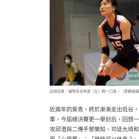
這個冠軍，讓隊長余映姿（左）輕一口氣。（梁鵬威攝
近兩年的葵青，終於漸漸走出低谷，
軍，今屆總決賽更一舉封后，回想一
攻邱澄與二傳手黎樂知、司徒允琦和