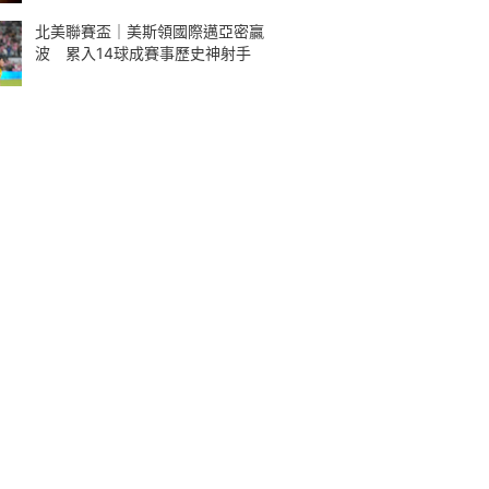
北美聯賽盃｜美斯領國際邁亞密贏
波 累入14球成賽事歷史神射手