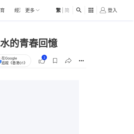
育
經濟
更多
01深圳
繁
觀點
|
简
健康
好食玩飛
登入
女
水的青春回憶
3
在Google
追蹤《香港01》