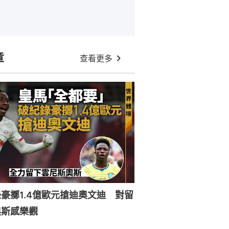
章
查看更多
豪擲1.4億歐元搶迪奧文迪 對留
奧斯感樂觀