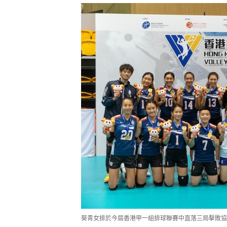
葵青女排於今屆香港甲一組排球聯賽中直落三局擊敗協