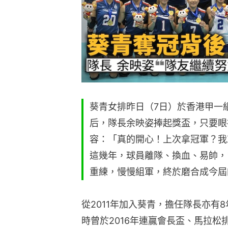
葵青女排昨日（7日）於香港甲一
后，隊長余映姿捧起獎盃，只要眼
容：「真的開心！上次拿冠軍？我
這幾年，球員離隊、換血、易帥，
重練，慢慢組軍，終於磨合成今屆
從2011年加入葵青，擔任隊長亦有
時曾於2016年連贏會長盃、馬拉