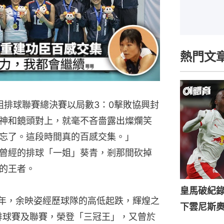
熱門文
組排球聯賽總決賽以局數3：0擊敗協興封
神和鏡頭對上，就毫不吝嗇露出燦爛笑
忘了。這段時間真的百感交集。」
曾經的排球「一姐」葵青，剎那間砍掉
的王者。
皇馬破紀錄
8年，余映姿經歷球隊的高低起跌，輝煌之
下雲尼斯
松排球賽及聯賽，榮登「三冠王」，又曾於