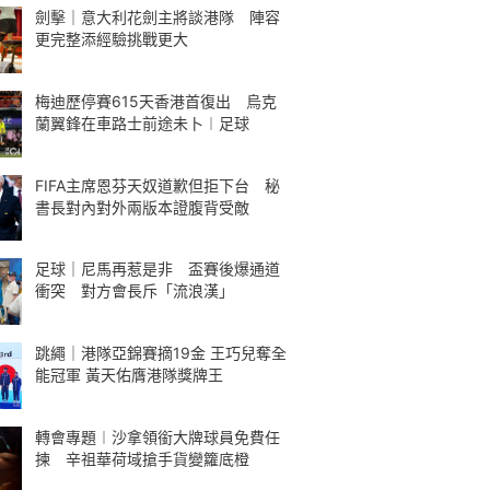
劍擊｜意大利花劍主將談港隊 陣容
更完整添經驗挑戰更大
梅迪歷停賽615天香港首復出 烏克
蘭翼鋒在車路士前途未卜︱足球
FIFA主席恩芬天奴道歉但拒下台 秘
書長對內對外兩版本證腹背受敵
足球｜尼馬再惹是非 盃賽後爆通道
衝突 對方會長斥「流浪漢」
跳繩｜港隊亞錦賽摘19金 王巧兒奪全
能冠軍 黃天佑膺港隊獎牌王
轉會專題︱沙拿領銜大牌球員免費任
揀 辛祖華荷域搶手貨變籮底橙