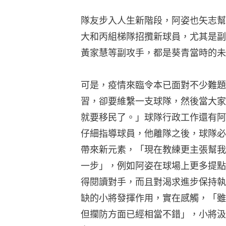
隊友步入人生新階段，阿姿也矢志幫
大和丙組梯隊招攬新球員，尤其是副
黃家慧等副攻手，都是葵青當時的未
可是，疫情來臨令本已面對不少難題
習，卻要維繫一支球隊，然後當大家
就要移民了。」球隊行政工作還有阿
仔細指導球員，他離隊之後，球隊必
帶來新元素，「現在教練更主張幫我
一步」，例如阿姿在球場上更多提點
得閱讀對手，而且對渴求進步保持執
缺的小將發揮作用，實在感觸，「雖
但攔防方面已經相當不錯」，小將汲