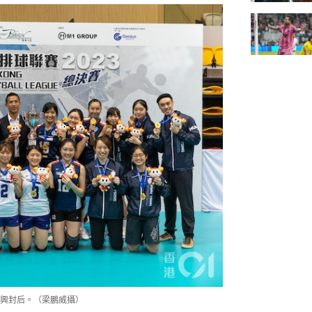
興封后。（梁鵬威攝）