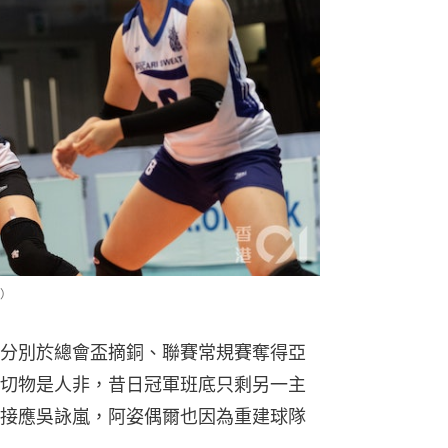
）
分別於總會盃摘銅、聯賽常規賽奪得亞
切物是人非，昔日冠軍班底只剩另一主
接應吳詠嵐，阿姿偶爾也因為重建球隊