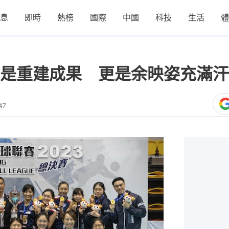
息
即時
熱榜
國際
中國
科技
生活
體
是重建成果 更是余映姿充滿汗
47