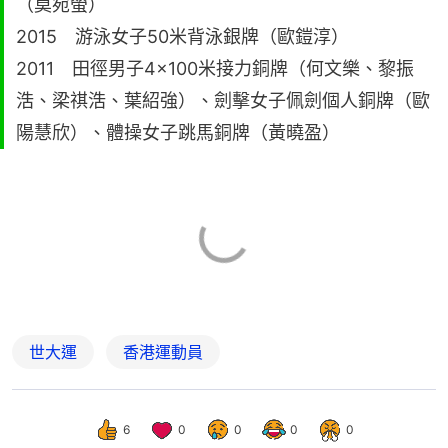
（莫宛螢）
2015 游泳女子50米背泳銀牌（歐鎧淳）
2011 田徑男子4×100米接力銅牌（何文樂、黎振
浩、梁祺浩、葉紹強）、劍擊女子佩劍個人銅牌（歐
陽慧欣）、體操女子跳馬銅牌（黃曉盈）
世大運
香港運動員
6
0
0
0
0