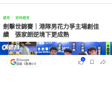
體育
即時體育
劍擊世錦賽｜港隊男花力爭主場創佳
績 張家朗逆境下更成熟
6
在Google
追蹤《香港01》
撰文：
趙子晉
出版：
2026-07-02 18:09
更新：
2026-07-02 18:58