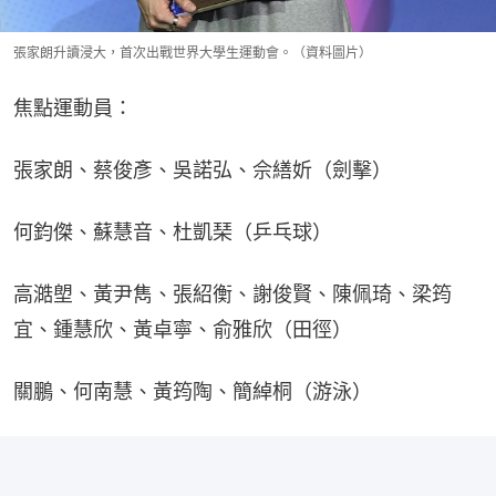
張家朗升讀浸大，首次出戰世界大學生運動會。（資料圖片）
焦點運動員：
張家朗、蔡俊彥、吳諾弘、佘繕妡（劍擊）
何鈞傑、蘇慧音、杜凱琹（乒乓球）
高澔塱、黃尹雋、張紹衡、謝俊賢、陳佩琦、梁筠
宜、鍾慧欣、黃卓寧、俞雅欣（田徑）
關鵬、何南慧、黃筠陶、簡綽桐（游泳）