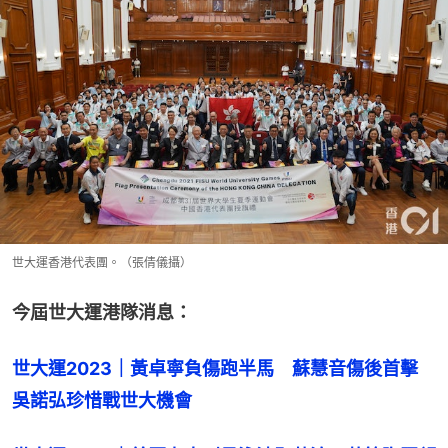
世大運香港代表團。（張倩儀攝）
今屆世大運港隊消息：
世大運2023｜黃卓寧負傷跑半馬　蘇慧音傷後首擊　
吳諾弘珍惜戰世大機會