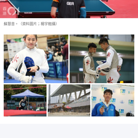
蘇慧音。（資料圖片；楊宇翹攝）