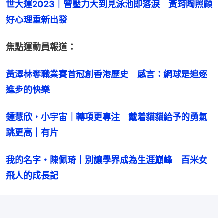
世大運2023｜曾壓力大到見泳池即落淚　黃筠陶照顧
好心理重新出發
焦點運動員報道：
黃澤林奪職業賽首冠創香港歷史　感言：網球是追逐
進步的快樂
鍾慧欣・小宇宙｜轉項更專注　戴着貓貓給予的勇氣
跳更高｜有片
我的名字・陳佩琦｜別讓學界成為生涯巔峰　百米女
飛人的成長記