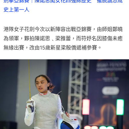
劍擊亞錦賽｜陳諾思闖女花四強締歷史 擺脫飄忽成
史上第一人
港隊女子花劍今次以新陣容出戰亞錦賽，由師姐鄭曉
為領軍，夥拍陳諾思﹑梁雅蕾，而符妤名因膝傷未癒
無緣出賽，改由15歲新星梁殷僑遞補參賽。