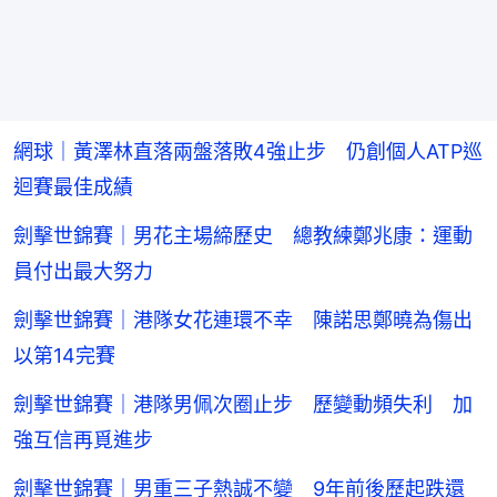
網球｜黃澤林直落兩盤落敗4強止步 仍創個人ATP巡
迴賽最佳成績
劍擊世錦賽｜男花主場締歷史 總教練鄭兆康：運動
員付出最大努力
劍擊世錦賽｜港隊女花連環不幸 陳諾思鄭曉為傷出
以第14完賽
劍擊世錦賽｜港隊男佩次圈止步 歷變動頻失利 加
強互信再覓進步
劍擊世錦賽｜男重三子熱誠不變 9年前後歷起跌還