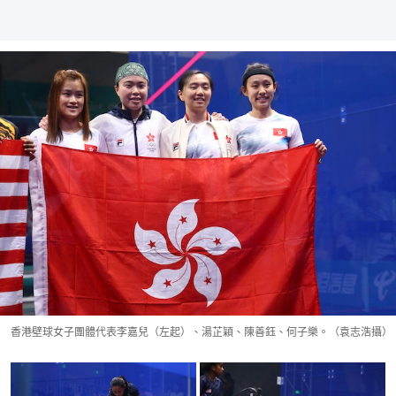
香港壁球女子團體代表李嘉兒（左起）、湯芷穎、陳善鈺、何子樂。（袁志浩攝）