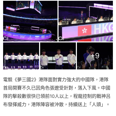
+
9
電競《夢三國2》港隊面對實力強大的中國隊，港隊
首局開賽不久已因角色張遼受針對，落入下風。中國
隊的擊殺數很快已領前10人以上，程龍控制的戰神呂
布發揮威力，港隊陣容被沖散，持續送上「人頭」。