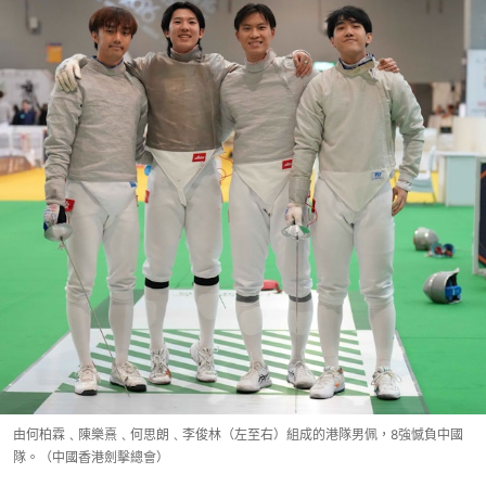
由何柏霖﹑陳樂熹﹑何思朗﹑李俊林（左至右）組成的港隊男佩，8強憾負中國
隊。（中國香港劍擊總會）