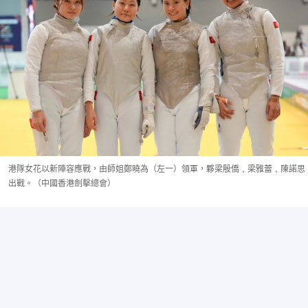
港隊女花以新陣容應戰，由師姐鄭曉為（左一）領軍，夥梁殷僑﹑梁雅蕾﹑陳諾思
出戰。（中國香港劍擊總會）