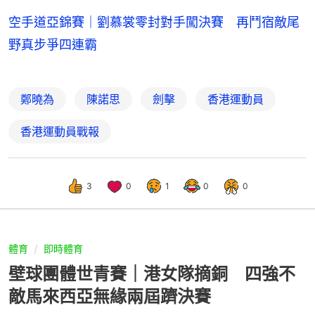
空手道亞錦賽｜劉慕裳零封對手闖決賽 再鬥宿敵尾
野真步爭四連霸
鄭曉為
陳諾思
劍擊
香港運動員
香港運動員戰報
3
0
1
0
0
體育
即時體育
壁球團體世青賽｜港女隊摘銅 四強不
敵馬來西亞無緣兩屆躋決賽