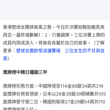
香港壁球女團挾衛冕之勢，今日於決賽迎戰勁敵馬來
西亞，最終場數輸1：2，只獲銀牌。三位決賽上陣的
成員均哭成淚人，背後各有屬於自己的故事。（了解
更多：
壁球女團飲恨淚灑賽場　三位女生的不甘與自
責
）
獎牌榜中韓日穩踞三甲
獎牌榜形勢方面，中國隊增至114金68銀34銅共216
面獎牌在榜首領放。日本以28金38銀39銅總數共105
面獎牌緊守第二位，韓國則取得27金29銀54銅共110
面獎牌排第三位。