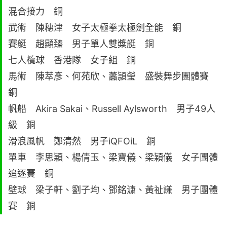
混合接力 銅
武術 陳穗津 女子太極拳太極劍全能 銅
賽艇 趙顯臻 男子單人雙槳艇 銅
七人欖球 香港隊 女子組 銅
馬術 陳萃彥、何苑欣、蕭頴瑩 盛裝舞步團體賽
銅
帆船 Akira Sakai、Russell Aylsworth 男子49人
級 銅
滑浪風帆 鄭清然 男子iQFOiL 銅
單車 李思穎、楊倩玉、梁寶儀、梁穎儀 女子團體
追逐賽 銅
壁球 梁子軒、劉子均、鄧銘漮、黃祉謙 男子團體
賽 銅