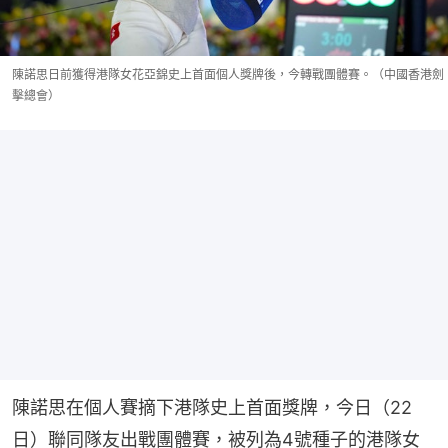
陳諾思日前獲得港隊女花亞錦史上首面個人獎牌後，今轉戰團體賽。（中國香港劍
擊總會）
陳諾思在個人賽摘下港隊史上首面獎牌，今日（22
日）聯同隊友出戰團體賽，被列為4號種子的港隊女