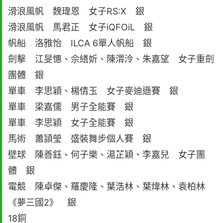
滑浪風帆 魏瑋恩 女子RS:X 銀
滑浪風帆 馬君正 女子iQFOiL 銀
帆船 洛雅怡 ILCA 6單人帆船 銀
劍擊 江旻憓、佘繕妡、陳渭泠、朱嘉望 女子重劍
團體 銀
單車 李思穎、楊倩玉 女子麥迪遜賽 銀
單車 梁嘉儒 男子全能賽 銀
單車 李思穎 女子全能賽 銀
馬術 蕭頴瑩 盛裝舞步個人賽 銀
壁球 陳善鈺、何子樂、湯芷穎、李嘉兒 女子團
體 銀
電競 陳卓傑、羅慶隆、葉浩林、葉煒林、袁柏林
《夢三國2》 銀
18銅