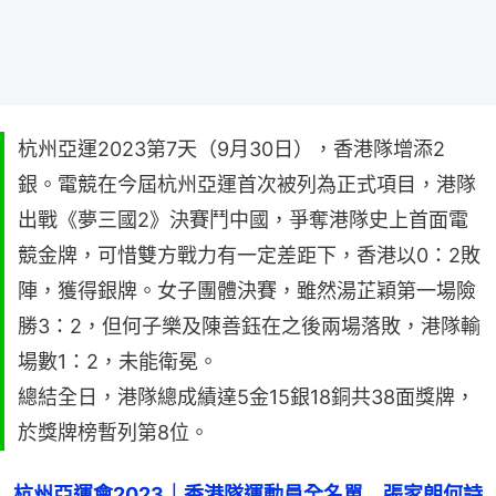
杭州亞運2023第7天（9月30日），香港隊增添2
銀。電競在今屆杭州亞運首次被列為正式項目，港隊
出戰《夢三國2》決賽鬥中國，爭奪港隊史上首面電
競金牌，可惜雙方戰力有一定差距下，香港以0：2敗
陣，獲得銀牌。女子團體決賽，雖然湯芷穎第一場險
勝3：2，但何子樂及陳善鈺在之後兩場落敗，港隊輸
場數1：2，未能衛冕。
總結全日，港隊總成績達5金15銀18銅共38面獎牌，
於獎牌榜暫列第8位。
杭州亞運會2023｜香港隊運動員全名單　張家朗何詩