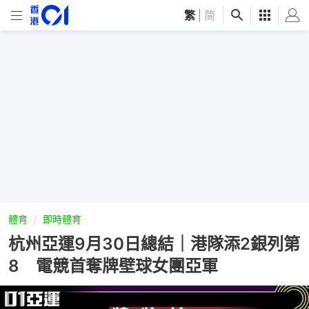
繁
|
简
體育
即時體育
杭州亞運9月30日總結｜港隊添2銀列第
8 電競首奪牌壁球女團亞軍