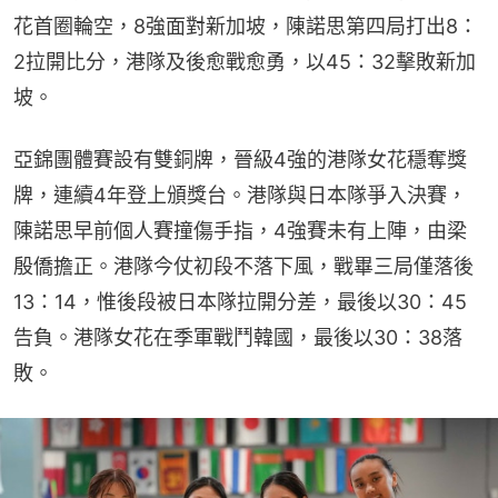
花首圈輪空，8強面對新加坡，陳諾思第四局打出8：
2拉開比分，港隊及後愈戰愈勇，以45：32擊敗新加
坡。
亞錦團體賽設有雙銅牌，晉級4強的港隊女花穩奪獎
牌，連續4年登上頒獎台。港隊與日本隊爭入決賽，
陳諾思早前個人賽撞傷手指，4強賽未有上陣，由梁
殷僑擔正。港隊今仗初段不落下風，戰畢三局僅落後
13：14，惟後段被日本隊拉開分差，最後以30：45
告負。港隊女花在季軍戰鬥韓國，最後以30：38落
敗。