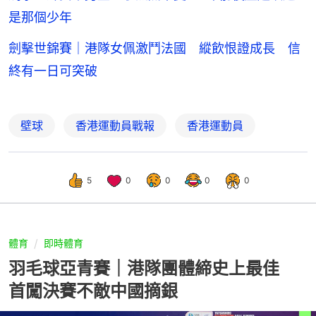
是那個少年
劍擊世錦賽｜港隊女佩激鬥法國 縱飲恨證成長 信
終有一日可突破
壁球
香港運動員戰報
香港運動員
5
0
0
0
0
體育
即時體育
羽毛球亞青賽｜港隊團體締史上最佳
首闖決賽不敵中國摘銀