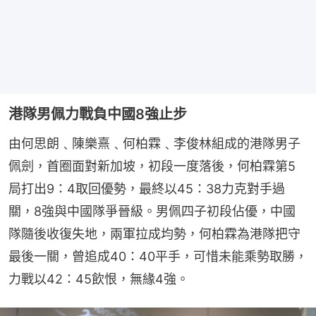
港隊男佩力戰負中國8強止步
由何思朗﹑陳樂熹﹑何柏霖﹑李俊林組成的港隊男子
佩劍，首圈面對新加坡，初段一度落後，何柏霖第5
局打出9：4取回優勢，最終以45：38力克對手過
關，8強與中國隊爭晉級。男佩四子初段佔優，中國
隊隨後收復失地，兩軍拉成均勢，何柏霖為港隊把守
最後一關，曾追成40：40平手，可惜未能乘勢取勝，
力戰以42：45飲恨，無緣4強。