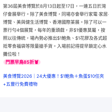
第36屆美食博覽於8月13日起至17日，一連五日於灣
仔會展舉行。除了美食博覽，同場亦會舉行家電‧家居‧
博覽、美與健生活博覽、香港國際茶展。除了可以一
票行勻4個展覽，每年的重頭戲，非$1優惠莫屬，按
照以往傳統，場內勢必推出$1鮑魚、$1花膠及各式超
抵零食福袋等限量搶手貨。入場前記得提早鎖定心水
攤位啦！
門票早鳥85折🦞
美食博覽2026｜24大優惠！$1鮑魚＋魚蛋$10任夾
+五豐行免費禮物