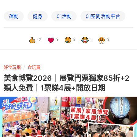
運動
健身
01活動
01空間活動平台
17
0
0
1
0
好食玩飛
食玩買
美食博覽2026｜展覽門票獨家85折+2
類人免費｜1票睇4展+開放日期