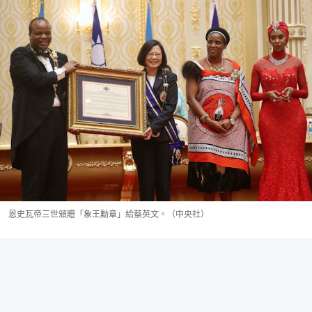
恩史瓦帝三世頒贈「象王勳章」給蔡英文。（中央社）