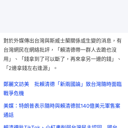
對於外媒傳出台灣與斯威士蘭關係或生變的消息，有
台灣網民在網絡批評，「賴清德帶一群人去跪也沒
用」、「錢拿到了可以斷了，再來拿另一邊的錢」、
「2邊拿錢左右逢源」。
鄭麗文訪美 批賴清德「新兩國論」致台灣隨時面臨
戰爭危機
美媒：特朗普表示隨時與賴清德就140億美元軍售案
通話
賴清德批TikTok、小紅書削弱台灣民主認同 國台