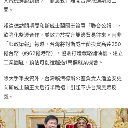
人飛機穿越封鎖，「偷渡式」離開台灣抵達斯威士
蘭。
賴清德訪問期間和斯威士蘭國王簽署「聯合公報」，
欲強化雙邊合作，並致力於提升雙邊貿易往來。南非
「郵政衛報」報道，台灣將對斯威士蘭投資高達250
億台幣（約62億港幣），協助打造戰略儲油槽、建立
工業園區，預估可創造超過1萬個就業機會。
除大手筆投資外，台灣賴清德辦公室負責人潘孟安更
向斯威士蘭王太后行半跪禮，引起不少台灣民眾反
感。