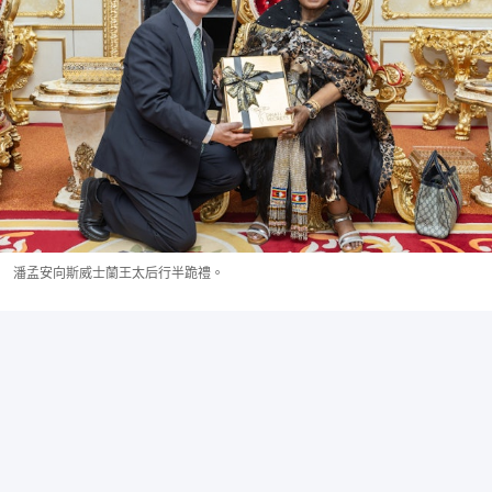
潘孟安向斯威士蘭王太后行半跪禮。