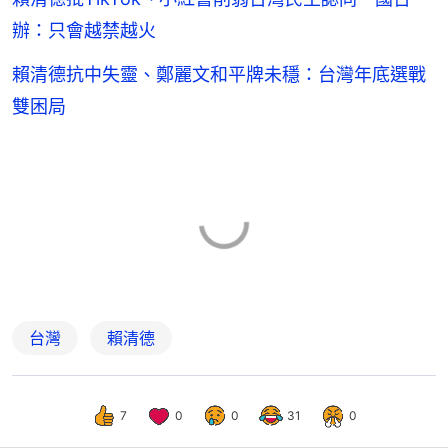
辦：只會越禁越火
賴清德抗中失靈、鄭麗文和平牌未穩：台灣年底選戰
雙困局
台灣
賴清德
7
0
0
31
0