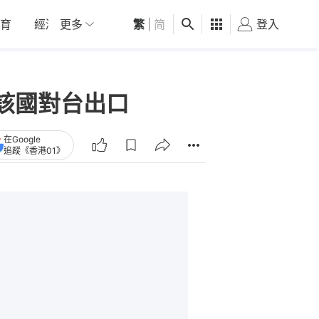
育
經濟
更多
01深圳
繁
觀點
|
简
健康
好食玩飛
登入
女
該國對台出口
在Google
追蹤《香港01》