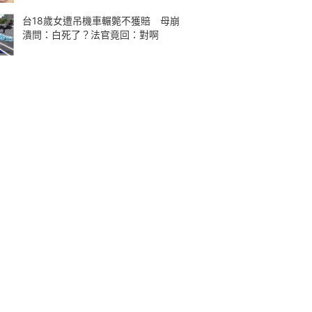
台18歲女遭吊機車輾斃不獲賠 母崩
潰問：白死了？法官竟回：對啊