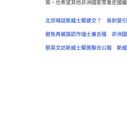
策，也希望其他非洲國家尊重史國繼
北京喊話斯威士蘭建交？ 吳釗燮引
避免再被誤認作瑞士兼去殖 非洲國家斯
蔡英文訪斯威士蘭簽聯合公報 斯威