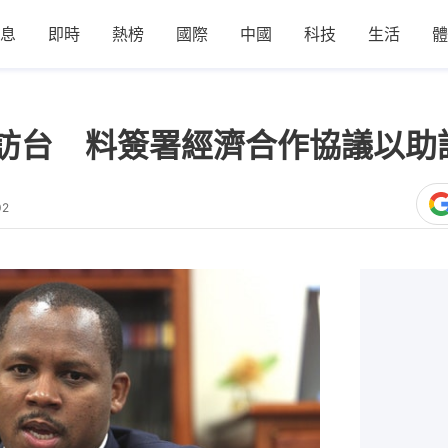
息
即時
熱榜
國際
中國
科技
生活
體
訪台 料簽署經濟合作協議以助
02