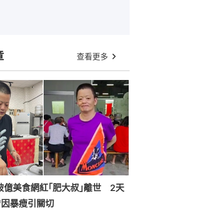
章
查看更多
破億美食網紅｢肥大叔｣離世 2天
曾因暴瘦引關切