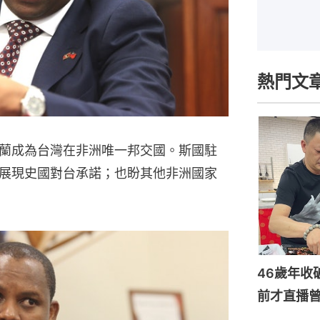
熱門文
蘭成為台灣在非洲唯一邦交國。斯國駐
展現史國對台承諾；也盼其他非洲國家
46歲年收
前才直播