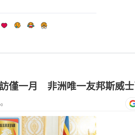
出訪僅一月 非洲唯一友邦斯威
00