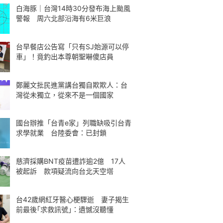
白海豚｜台灣14時30分發布海上颱風
警報 周六北部沿海有6米巨浪
台早餐店公告寫「只有SJ始源可以停
車」！竟釣出本尊朝聖嚇傻店員
鄭麗文批民進黨講台獨自欺欺人：台
灣從未獨立，從來不是一個國家
國台辦推「台青e家」列職缺吸引台青
求學就業 台陸委會：已封鎖
慈濟採購BNT疫苗遭詐逾2億 17人
被起訴 款項疑流向台北天空塔
台42歲網紅牙醫心梗驟逝 妻子揭生
前最後｢求救訊號｣：遺憾沒聽懂