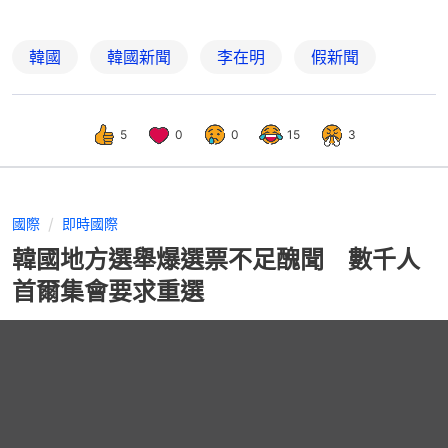
韓國
韓國新聞
李在明
假新聞
5
0
0
15
3
國際
即時國際
韓國地方選舉爆選票不足醜聞 數千人
首爾集會要求重選