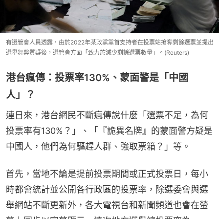
有選管會人員透露，由於2022年某政黨黨首支持者在投票站搶奪剩餘選票並提出
選舉舞弊質疑後，選管會方面「致力於減少剩餘選票數量」。(Reuters)
港台瘋傳：投票率130%、蒙面警是「中國
人」？
連日來，港台網民不斷瘋傳說什麼「選票不足，為何
投票率有130%？」、「『詭異名牌』的蒙面警方疑是
中國人，他們為何驅趕人群、強取票箱？」等。
首先，當地不論是提前投票期間或正式投票日，每小
時都會統計並公開各行政區的投票率，除選委會與選
舉網站不斷更新外，各大電視台和新聞頻道也會在螢