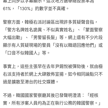
幕上同步以字幕顯示。這次地方選舉總投票率為
61%，「130%」的數字並不真確。
警察方面，韓極右派討論區出現許多質疑聲音指，
「警方名牌姓名詭異、不似真實姓名」、「蒙面警察
大幅出動」、「男警留長髮」等，網上還有不少片段
顯示有人質疑現場的警員「沒有以韓語回應他們」或
「口音不似韓國人」等。
事實上，這些主張早在去年尹錫悅被彈劾後，就由極
右派支持者於網上大肆散佈宣揚，如今相同論點只不
過是擴散至港台的社交媒體。
不過，韓國國家警察廳其後已發聲明澄清：「經核
實，所有涉案人員均為正在執行公務的韓國警察。」