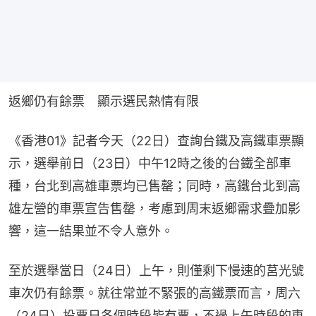
返鄉仍有餘票　顯示選民熱情有限
《香港01》記者今天（22日）查詢台鐵及高鐵車票顯
示，選舉前日（23日）中午12時之後的台鐵全部車
種，台北到高雄車票均已售罄；同時，高鐵台北到高
雄左營的車票宣告售罄，考慮到周末返鄉需求疊加影
響，這一結果並不令人意外。
至於選舉當日（24日）上午，則僅剩下慢速的莒光號
車次仍有餘票。就往常並不緊張的高鐵票而言，周六
（24日）投票日各個時段皆有票，不過上午時段的車