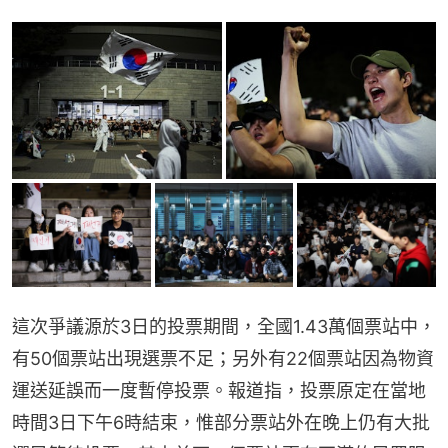
這次爭議源於3日的投票期間，全國1.43萬個票站中，
有50個票站出現選票不足；另外有22個票站因為物資
運送延誤而一度暫停投票。報道指，投票原定在當地
時間3日下午6時結束，惟部分票站外在晚上仍有大批