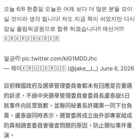
오늘 6/6 현충일 오늘은 어제 보다 더 많은 분들 모이
실 것이라 생각 됩니다! 저도 지금 목이 쉬었지만 다시
잠실 올림픽공원으로 합류 하겠습니다!! 재선거!!!
🇰🇷🇰🇷🇰🇷🇰🇷🇰🇷
멸공🫡
pic.twitter.com/klG1MDDJhc
— 제이🇰🇷🇺🇸🇰🇷🇺🇸 (@jake__L_)
June 6, 2026
目前韓國政府及選舉管理委員會都未有回應是否重選
的訴求，不過中央選舉管理委員會委員長盧泰嶽5日
就事件向民眾致歉，並聯同秘書長許鐵熏一同下台負
責。盧泰嶽同時表示，選管委將成立由外部專家組成
的真相調查委員會徹查問題的原因，防止類似事件重
演。