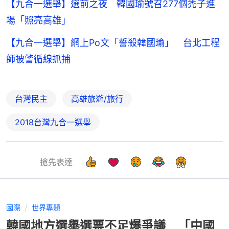
【九合一選舉】選前之夜 韓國瑜號召277個禿子進
場「照亮高雄」
【九合一選舉】網上Po文「誓殺韓國瑜」 台北工程
師被警循線抓捕
台灣民主
高雄旅遊/旅行
2018台灣九合一選舉
搶先表達
國際
世界專題
韓國地方選舉選票不足爆爭議 「中國