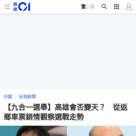
繁
|
简
中國
台灣新聞
【九合一選舉】高雄會否變天？ 從返
鄉車票銷情觀察選戰走勢