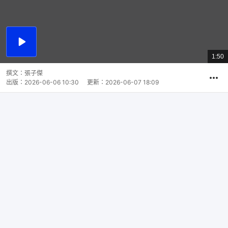
播
放
1:50
總
影
共
片
時
撰文：
張子傑
間
出版：
2026-06-06 10:30
更新：
2026-06-07 18:09