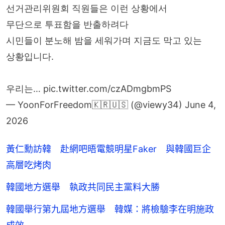
선거관리위원회 직원들은 이런 상황에서
무단으로 투표함을 반출하려다
시민들이 분노해 밤을 세워가며 지금도 막고 있는
상황입니다.
우리는…
pic.twitter.com/czADmgbmPS
— YoonForFreedom🇰🇷🇺🇸 (@viewy34)
June 4,
2026
黃仁勳訪韓 赴網吧晤電競明星Faker 與韓國巨企
高層吃烤肉
韓國地方選舉 執政共同民主黨料大勝
韓國舉行第九屆地方選舉 韓媒：將檢驗李在明施政