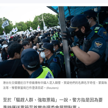
港台社交媒體近日不停瘋傳有中國人混入韓警，質疑他們的名牌名字奇怪、蒙面執
法等，惟警察當局已作澄清否認。(Reuters)
至於「驅趕人群、強取票箱」一說，警方指是因為要
準時運送票箱至首爾市選委會展開點票。