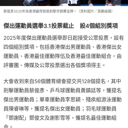
蔡俊彥2025年為香港贏得首面劍擊世錦賽金牌。（資料圖片／梁鵬威攝）
傑出運動員選舉3.1投票截止 設4個組別獎項
2025年度傑出運動員選舉即日起接受公眾投票，設有
四個組別獎項，包‍括香港傑出男運動員、香港傑出女
運動員、香港最佳運動隊伍及香港最佳運動組‍合，由
評審團、傳媒及公眾投票選出各個獎項得主。
大會收到來自56個體育總會提‍交共128個提名，其中
劍擊運動員蔡俊彥、乒乓球運動員黃鎮廷等，獲提名
傑出男運動員；單車運動員李思穎、殘疾組游泳運動
員陳睿琳等，獲提名傑出女運動員；羽毛球運動員
「鄧謝配」鄧俊文及謝影雪等，獲提名最佳運動組
合。