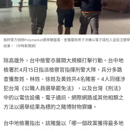
楠梓警方偵辦Polymarket選舉賭盤案，查獲羅姓男子涉嫌以電子錢包入金投注選舉
結果。（中時新聞網）
除高雄外，台中檢警亦展開大規模打擊行動。台中地
檢署於4月15日指派檢察官指揮刑警大隊，兵分多路
查獲詹姓、林姓、徐姓及黃姓共4名賭客。4人同樣涉
犯台灣《公職人員選舉罷免法》，以及台灣《刑法》
中的以電信設備、電子通訊、網際網路或其他相類之
方法以選舉結果為標的之賭博財物罪嫌。
台中地檢署指出，該賭盤以「哪一個政黨獲得最多地