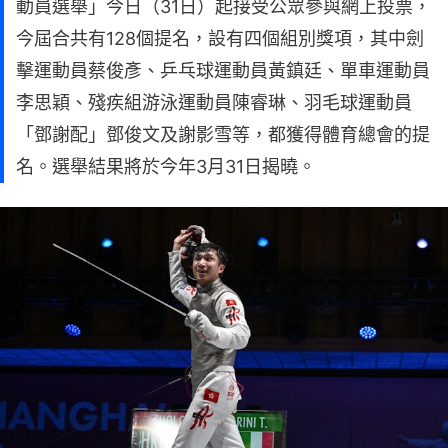
動員選舉」今日（31日）起接受公眾參與網上投票，
今屆合共有128個提名，設有四個組別獎項，其中劍
擊運動員蔡俊彥、乒乓球運動員黃鎮廷、單車運動員
李思穎、殘疾組游泳運動員陳睿琳、羽毛球運動員
「鄧謝配」鄧俊文及謝影雪等，都獲得體育總會的提
名。選舉結果將於今年3月31日揭曉。