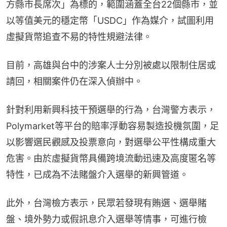
方縣市長席次」為標的，範圍涵蓋全台22個縣市，並
以等值美元的穩定幣「USDC」作為媒介，試圖利用
虛擬貨幣追查不易的特性規避法律。
目前，高雄與台中的涉案人士分別被處以限制住居或
請回，相關案件仍在深入偵辦中。
針對利用新興科技干預選舉的行為，台灣警方表示，
Polymarket等平台的賠率浮動容易製造投機氛圍，足
以影響選民觀感及投票意向，對選舉公平性構成重大
危害。由於虛擬貨幣具備跨境流動迅速及高度匿名等
特性，已成為不法賭盤介入選舉的新興管道。
此外，台灣檢方表示，民眾若發現有賄選、選舉賭
盤、境外勢力或假訊息介入選舉等情事，可進行檢