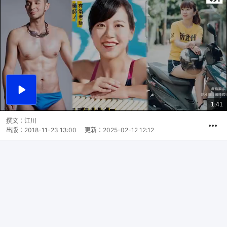
播
放
1:41
總
影
共
片
時
撰文：
江川
間
出版：
2018-11-23 13:00
更新：
2025-02-12 12:12