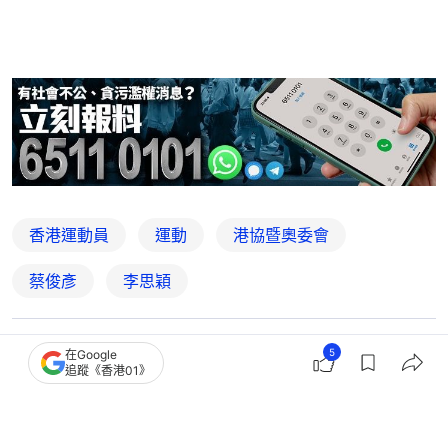
香港運動員
運動
港協暨奧委會
蔡俊彥
李思穎
5
在Google
3
1
1
0
0
追蹤《香港01》
國際
即時國際