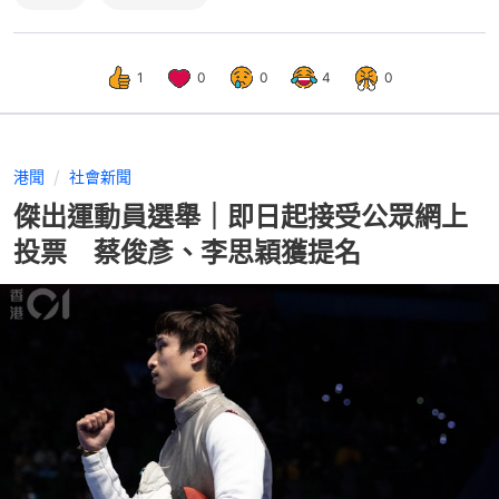
1
0
0
4
0
港聞
社會新聞
傑出運動員選舉｜即日起接受公眾網上
投票 蔡俊彥、李思穎獲提名