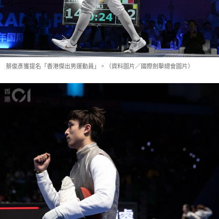
蔡俊彥獲提名「香港傑出男運動員」。（資料圖片／國際劍擊總會圖片）