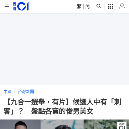
繁
|
简
中國
台灣新聞
【九合一選舉・有片】候選人中有「刺
客」？ 盤點各黨的俊男美女