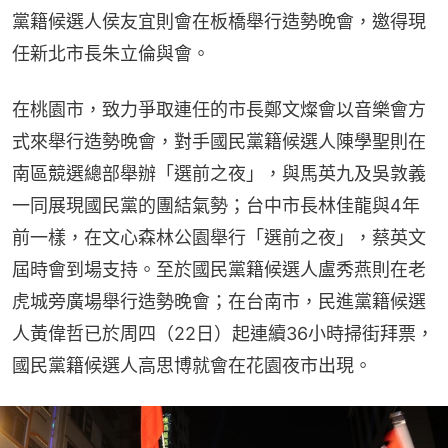
黨籍候選人侯友宜則會在板橋舉行造勢晚會，邀得現
任新北市長朱立倫與會。
在桃園市，致力爭取連任的市長鄭文燦會以音樂會方
式來舉行造勢晚會，對手國民黨籍候選人陳學聖則在
南區競選總部舉辦「選前之夜」，與馬英九及吳敦義
一同展現國民黨的團結氣勢；台中市長林佳龍與4年
前一樣，在文心森林公園舉行「選前之夜」，蔡英文
屆時會到場支持。至於國民黨籍候選人盧秀燕則在老
虎城旁廣場舉行造勢晚會；在台南市，民進黨籍候選
人黃偉哲已於周四（22日）起連續36小時掃街拜票，
國民黨籍候選人高思博就會在花園夜市出現。