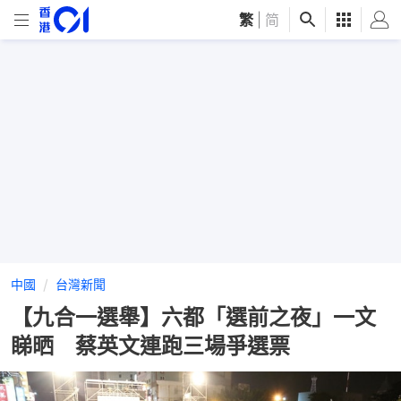
繁
|
简
中國
台灣新聞
【九合一選舉】六都「選前之夜」一文
睇晒 蔡英文連跑三場爭選票