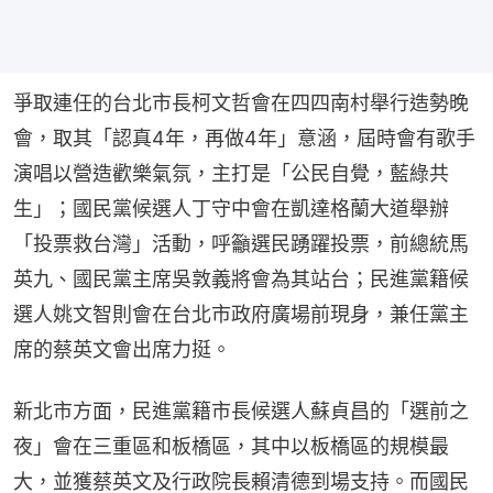
爭取連任的台北市長柯文哲會在四四南村舉行造勢晚
會，取其「認真4年，再做4年」意涵，屆時會有歌手
演唱以營造歡樂氣氛，主打是「公民自覺，藍綠共
生」；國民黨候選人丁守中會在凱達格蘭大道舉辦
「投票救台灣」活動，呼籲選民踴躍投票，前總統馬
英九、國民黨主席吳敦義將會為其站台；民進黨籍候
選人姚文智則會在台北市政府廣場前現身，兼任黨主
席的蔡英文會出席力挺。
新北市方面，民進黨籍市長候選人蘇貞昌的「選前之
夜」會在三重區和板橋區，其中以板橋區的規模最
大，並獲蔡英文及行政院長賴清德到場支持。而國民