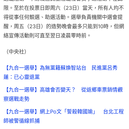
限。至於在投票日即周六（23日）當天，所有人均不
得從事任何競選、助選活動。選舉負責機關中選會提
醒，周五（23日）的造勢晚會最多只能到10時，但網
絡宣傳活動則可直至翌日凌晨零時前。
（中央社）
【九合一選舉】為無黨籍蘇煥智站台 民進黨呂秀
蓮：已心靈退黨
【九合一選舉】高雄會否變天？ 從返鄉車票銷情觀
察選戰走勢
【九合一選舉】網上Po文「誓殺韓國瑜」 台北工程
師被警循線抓捕