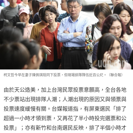
柯文哲今早在妻子陳佩琪陪同下投票，但現場排隊隊伍近百公尺。（聯合報）
由於天公造美，加上台灣民眾投票意願高，全台各地
不少票站出現排隊人潮；人潮出現的原因又與領票與
投票速度緩慢有關。台媒報道指，有屏東選民「排了
超過一小時才領到票，又再花了半小時投完選票和公
投票」；亦有新竹和台南選民反映，排了半個小時才