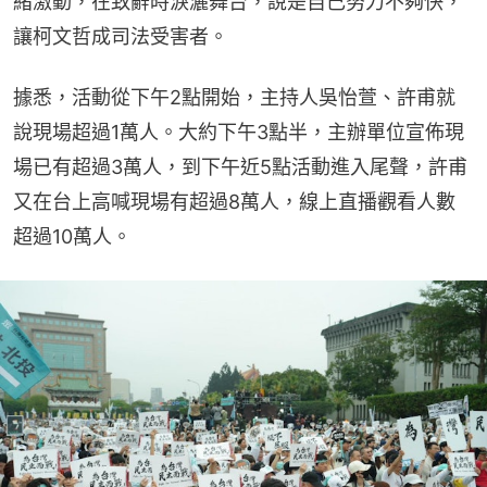
緒激動，在致辭時淚灑舞台，說是自己努力不夠快，
讓柯文哲成司法受害者。
據悉，活動從下午2點開始，主持人吳怡萱、許甫就
說現場超過1萬人。大約下午3點半，主辦單位宣佈現
場已有超過3萬人，到下午近5點活動進入尾聲，許甫
又在台上高喊現場有超過8萬人，線上直播觀看人數
超過10萬人。