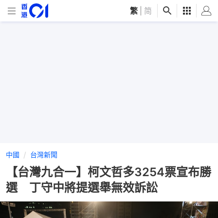
繁
|
简
中國
台灣新聞
【台灣九合一】柯文哲多3254票宣布勝
選 丁守中將提選舉無效訴訟