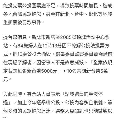
能投完票公投圈票處不足，導致投票時間加長，造成
各地台灣民眾抱怨，甚至在新北、台中、彰化等地發
生撕票被罰款事件。
據台媒消息，新北市新店區2085號頂城活動中心票
站，有64歲婦人在10時13分因不瞭解公投法投票方
式，把10張公投票撕毀，選舉委員監察委員黃喬詮前
往現場了解後，因當事人不是故意撕毀，「全案依規
定裁罰每張新台幣5000元」，10張共罰新台幣5萬
元。
與此同時，有票站人員表示「點發選票的手沒停
過」，加上今年選舉綁公投，公投內容多且複雜，等
候多時的民眾抱怨連連，選務人員聞訊也只能微笑以