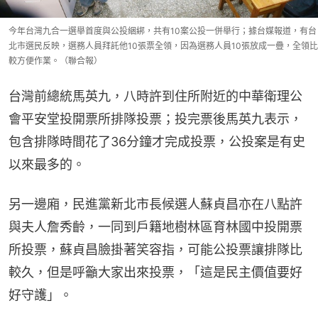
今年台灣九合一選舉首度與公投綑綁，共有10案公投一併舉行；據台媒報道，有台
北市選民反映，選務人員拜託他10張票全領，因為選務人員10張放成一疊，全領比
較方便作業。（聯合報）
台灣前總統馬英九，八時許到住所附近的中華衛理公
會平安堂投開票所排隊投票；投完票後馬英九表示，
包含排隊時間花了36分鐘才完成投票，公投案是有史
以來最多的。
另一邊廂，民進黨新北市長候選人蘇貞昌亦在八點許
與夫人詹秀齡，一同到戶籍地樹林區育林國中投開票
所投票，蘇貞昌臉掛著笑容指，可能公投票讓排隊比
較久，但是呼籲大家出來投票，「這是民主價值要好
好守護」。