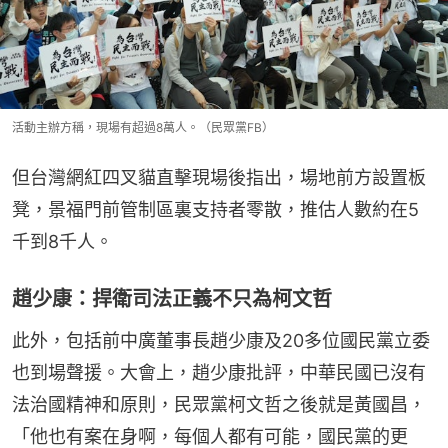
活動主辦方稱，現場有超過8萬人。（民眾黨FB）
但台灣網紅四叉貓直擊現場後指出，場地前方設置板
凳，景福門前管制區裏支持者零散，推估人數約在5
千到8千人。
趙少康：捍衛司法正義不只為柯文哲
此外，包括前中廣董事長趙少康及20多位國民黨立委
也到場聲援。大會上，趙少康批評，中華民國已沒有
法治國精神和原則，民眾黨柯文哲之後就是黃國昌，
「他也有案在身啊，每個人都有可能，國民黨的更