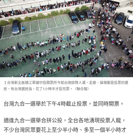
Ｉ台灣新北板橋江翠國中投開票所今就出現排隊人潮，走廊、操場都是投票的選
民，有台灣選民指，花了1小時半才投完票。（聯合報）
台灣九合一選舉於下午4時截止投票，並同時開票。
適逢九合一選舉合拼公投，全台各地湧現投票人龍，
不少台灣民眾要花上至少半小時、多至一個半小時才