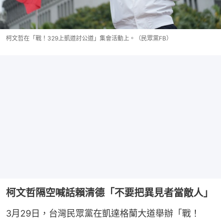
柯文哲在「戰！329上凱道討公道」集會活動上。（民眾黨FB）
柯文哲隔空喊話賴清德「不要把異見者當敵人」
3月29日，台灣民眾黨在凱達格蘭大道舉辦「戰！