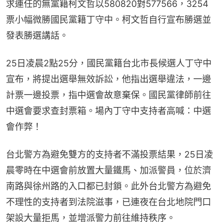
求連任的無黨籍柯文哲以580820對577566，3254
票小幅微勝國民黨籍丁守中。柯文哲自行宣布勝選並
發表勝選講話。
25日凌晨2點25分，國民黨籍台北市長候選人丁守中
宣布，將提出選舉無效訴訟，他指出選舉違法，一邊
計票一邊投票，指中選會故意棄保。國民黨律師前往
中選會要求查封票箱。場內丁守中支持者高喊：中選
會作弊！
台北警方為避免雙方的支持者不滿投票結果，25日凌
晨零時在中選會前放置大量鐵馬、加派警員，位於濟
南路與徐州路的入口都已封鎖。此外台北警方為避免
不理性的支持者到法院滋事，已連夜在台北地院門口
架設大量拒馬，並增派警力前往維持秩序。