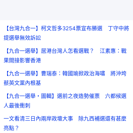
【台灣九合一】柯文哲多3254票宣布勝選 丁守中將
提選舉無效訴訟
【九合一選舉】居港台灣人怎看選戰？ 江素惠：戰
果間接影響香港
【九合一選舉】曹瑞泰：韓國瑜掀政治海嘯 將沖垮
蔡英文黨內根基
【九合一選舉・圖輯】選前之夜造勢催票 六都候選
人最後衝刺
一文看清三日內兩岸政壇大事 除九西補選還有甚麼
亮點？