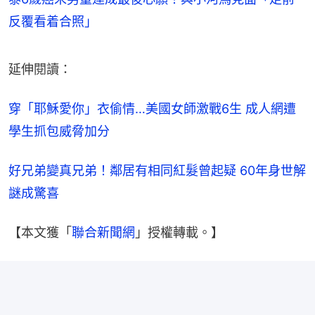
反覆看着合照」
延伸閱讀：
穿「耶穌愛你」衣偷情…美國女師激戰6生 成人網遭
學生抓包威脅加分
好兄弟變真兄弟！鄰居有相同紅髮曾起疑 60年身世解
謎成驚喜
【本文獲「
聯合新聞網
」授權轉載。】