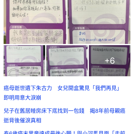
+
6
癌母逝世遺下朱古力 女兒開盒驚見「我們再見」
即明用意大淚崩
兒子在舊居睡房床下底找到一包錢 揭8年前母親癌
逝背後催淚真相
泰6歲癌末男童達成最後心願！與小河馬見面「走前