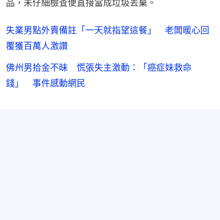
品，未仔細檢查便直接當成垃圾丟棄。
失業男點外賣備註「一天就指望這餐」 老闆暖心回
覆獲百萬人激讚
佛州男拾金不昧 慌張失主激動：「癌症妹救命
錢」 事件感動網民