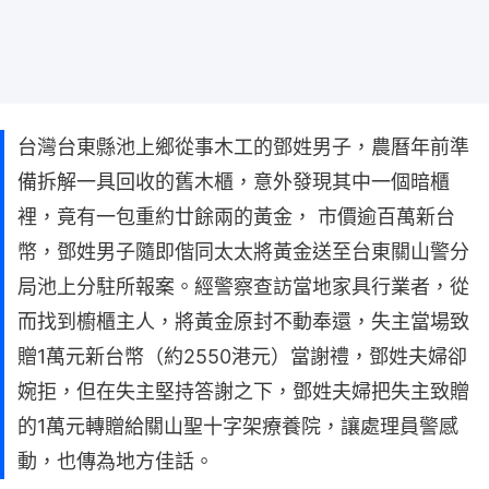
台灣台東縣池上鄉從事木工的鄧姓男子，農曆年前準
備拆解一具回收的舊木櫃，意外發現其中一個暗櫃
裡，竟有一包重約廿餘兩的黃金， 市價逾百萬新台
幣，鄧姓男子隨即偕同太太將黃金送至台東關山警分
局池上分駐所報案。經警察查訪當地家具行業者，從
而找到櫥櫃主人，將黃金原封不動奉還，失主當場致
贈1萬元新台幣（約2550港元）當謝禮，鄧姓夫婦卻
婉拒，但在失主堅持答謝之下，鄧姓夫婦把失主致贈
的1萬元轉贈給關山聖十字架療養院，讓處理員警感
動，也傳為地方佳話。