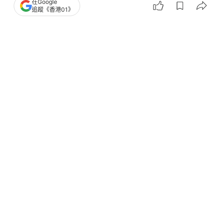
黃金
遼寧
在Google
追蹤《香港01》
10
0
0
0
0
熱話
熱爆話題
好人好事｜坑口女客人遺銀包 女途人
交予男店員 熱心女獲讚現身