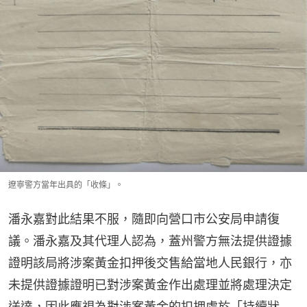
遼寧警方當年出具的「收條」。
潘永嘉對此結果不服，隨即向營口市公安局申請復
議。潘永嘉及其代理人認為，蓋州警方無法提供證據
證明該局將涉案黃金扣押後交售給當地人民銀行，亦
未提供證據證明已對涉案黃金作出處理並將處理決定
送達，因此應視為對涉案黃金的扣押處於「持續狀