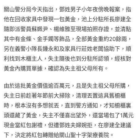
關山警分局今天指出，鄧姓男子小年夜傍晚報案，指
他在回收家具中發現一包黃金，池上分駐所長廖建全
隨即派警員蘇姵尹、楊維雅至現場拍照存證，並清點
其中有金條、金手鐲等飾品，全部黃金重約20餘兩，
另在義警小隊長鍾永和及家具行莊姓老闆協助下，順
利找到木櫃主人，失主隨後也到分駐所認領，經核對
黃金內購買單據，確認為失主祖父母所有。
由於這批黃金價值逾百萬元，且是失主祖父母所購，
失主日前趁著年節前大掃除，清理丟置這具舊櫥櫃
時，根本沒有多想就丟，直到警方通知，才知櫥櫃裏
頭還藏了黃金，失主不僅喜出望外，還當場包了1萬元
現金當紅包謝禮，但遭鄧姓夫婦婉拒，在廖建全建議
下，決定將紅包轉贈給關山聖十字架療養院。