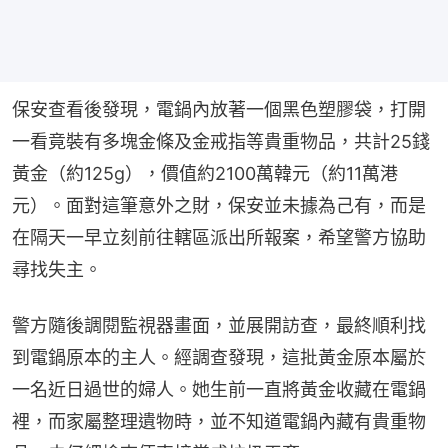
保安查看後發現，電鍋內放著一個黑色塑膠袋，打開
一看竟裝有多塊金條及金戒指等貴重物品，共計25錢
黃金（約125g），價值約2100萬韓元（約11萬港
元）。面對這筆意外之財，保安並未據為己有，而是
在隔天一早立刻前往轄區派出所報案，希望警方協助
尋找失主。
警方隨後調閱監視器畫面，並展開訪查，最終順利找
到電鍋原本的主人。經調查發現，這批黃金原本屬於
一名近日過世的婦人。她生前一直將黃金收藏在電鍋
裡，而家屬整理遺物時，並不知道電鍋內藏有貴重物