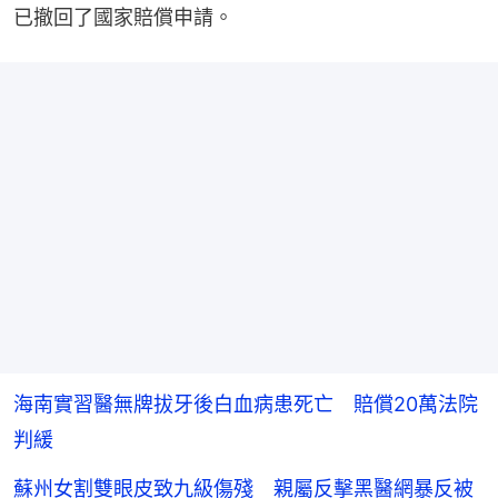
已撤回了國家賠償申請。
海南實習醫無牌拔牙後白血病患死亡 賠償20萬法院
判緩
蘇州女割雙眼皮致九級傷殘 親屬反擊黑醫網暴反被