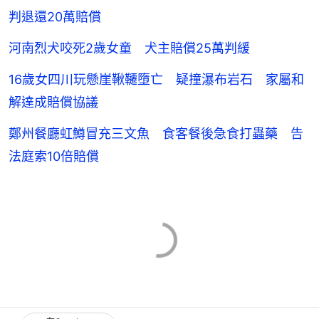
判退還20萬賠償
河南烈犬咬死2歲女童 犬主賠償25萬判緩
16歲女四川玩懸崖鞦韆墮亡 疑撞瀑布岩石 家屬和
解達成賠償協議
鄭州餐廳虹鱒冒充三文魚 食客餐後急食打蟲藥 告
法庭索10倍賠償