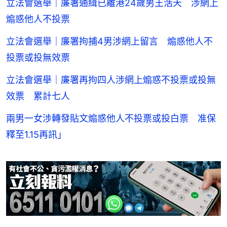
立法會選舉｜廉署通緝已離港24歲男王浩天 涉網上
煽惑他人不投票
立法會選舉｜廉署拘捕4男涉網上留言 煽惑他人不
投票或投無效票
立法會選舉｜廉署再拘四人涉網上煽惑不投票或投無
效票 累計七人
兩男一女涉轉發貼文煽惑他人不投票或投白票 准保
釋至1.15再訊」