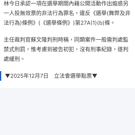
林今日承認一項在選舉期間內藉公開活動作出煽惑另
一人投無效票的非法行為罪名，違反《選舉(舞弊及非
法行為)條例》(《選舉條例》)第27A(1)(b)條。
主任裁判官蘇文隆判刑時稱，同類案件一般需判處監
禁式刑罰，惟考慮到被告初犯，沒有刑事紀錄，遂判
處緩刑。
▼2025年12月7日 立法會選舉點票▼