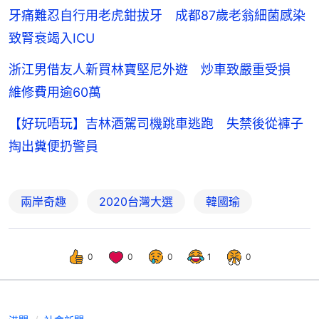
牙痛難忍自行用老虎鉗拔牙 成都87歲老翁細菌感染
致腎衰竭入ICU
浙江男借友人新買林寶堅尼外遊 炒車致嚴重受損
維修費用逾60萬
【好玩唔玩】吉林酒駕司機跳車逃跑 失禁後從褲子
掏出糞便扔警員
兩岸奇趣
2020台灣大選
韓國瑜
0
0
0
1
0