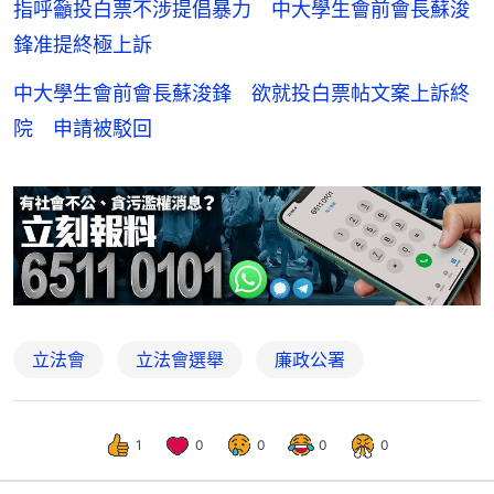
指呼籲投白票不涉提倡暴力 中大學生會前會長蘇浚
鋒准提終極上訴
中大學生會前會長蘇浚鋒 欲就投白票帖文案上訴終
院 申請被駁回
立法會
立法會選舉
廉政公署
1
0
0
0
0