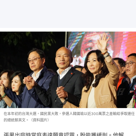
在本年初的台灣大選，國民黨大敗，參選人韓國瑜以近300萬票之差輸給爭取連任
的總統蔡英文。（資料圖片）
張男出庭時當庭表達願意認罪，盼能獲緩刑。他解