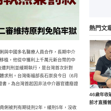
熱門文
俐與中國多名醫療人員合作，長期中介
移植，他從中獲利上千萬元新台幣的中
報後遭判刑並緩期執行，是台灣首次針對
體求刑。台灣衛福部長石崇良今日（6月
證書，為台灣首起因非法中介器官遭廢證
46歲年收
前才直播
陳堯俐被判有期徒刑2年，緩刑5年，沒收