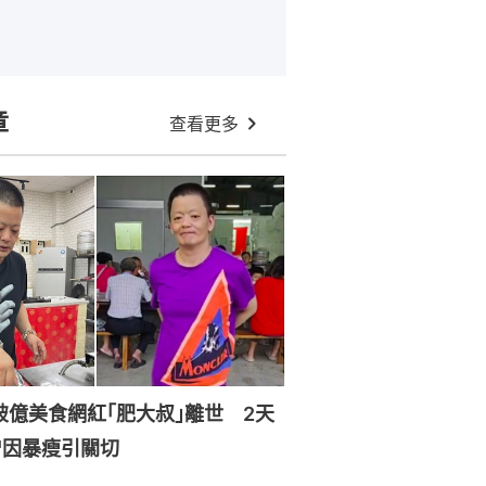
章
查看更多
破億美食網紅｢肥大叔｣離世 2天
曾因暴瘦引關切