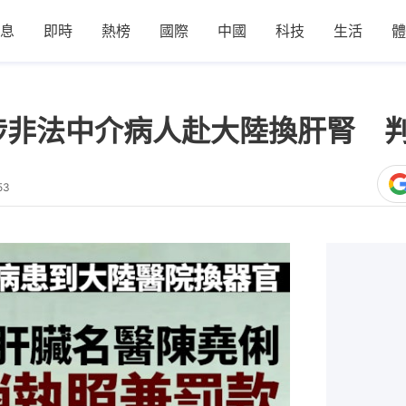
息
即時
熱榜
國際
中國
科技
生活
體
涉非法中介病人赴大陸換肝腎 
53