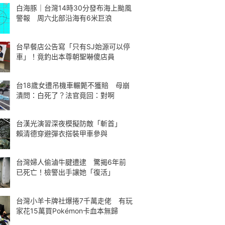
白海豚｜台灣14時30分發布海上颱風
警報 周六北部沿海有6米巨浪
台早餐店公告寫「只有SJ始源可以停
車」！竟釣出本尊朝聖嚇傻店員
台18歲女遭吊機車輾斃不獲賠 母崩
潰問：白死了？法官竟回：對啊
台漢光演習深夜模擬防敵「斬首」
賴清德穿避彈衣搭裝甲車參與
台灣婦人偷滷牛腱遭逮 驚揭6年前
已死亡！檢警出手讓她「復活」
台灣小羊卡牌社爆捲7千萬走佬 有玩
家花15萬買Pokémon卡血本無歸