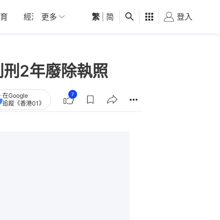
育
經濟
更多
01深圳
繁
觀點
|
简
健康
好食玩飛
登入
女
判刑2年廢除執照
7
在Google
追蹤《香港01》