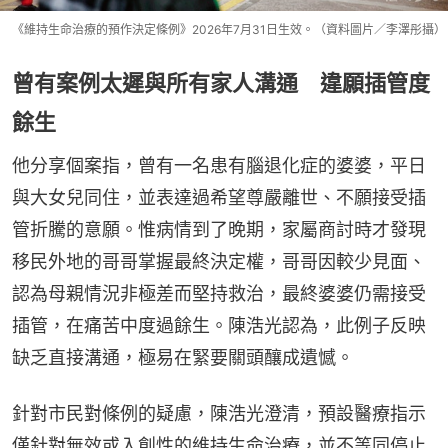
《維持生命治療的預作決定條例》2026年7月31日生效。（資料圖片／李澤彤攝）
曾有案例太遲與所有家人溝通 違願插管度
餘生
他分享個案指，曾有一名患有腦退化症的婆婆，平日
與大女兒同住，並表達過希望尊嚴離世、不願接受插
管折騰的意願。惟病情到了晚期，家屬商討時才發現
移民外地的哥哥掌握最終決定權，哥哥因較少見面、
認為母親情況非極差而堅持救治，最終婆婆仍需接受
插管，在痛苦中度過餘生。陳浩光認為，此例子反映
缺乏直接溝通，極易在緊要關頭釀成遺憾。
針對市民對條例的疑慮，陳浩光澄清，預設醫療指示
僅針對無效或入創性的維持生命治療，並不等同停止