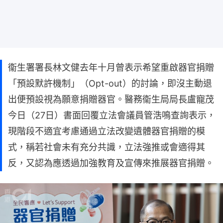
衞生署署長林文健去年十月曾表示希望重啟器官捐贈
「預設默許機制」（Opt-out）的討論，即沒主動退
出便預設視為願意捐贈器官。醫務衞生局局長盧寵茂
今日（27日）書面回覆立法會議員管浩鳴查詢表示，
現階段不適宜考慮通過立法改變遺體器官捐贈的模
式，稱若社會未有充分共識，立法強推或會適得其
反，又認為應透過加強教育及宣傳來推展器官捐贈。