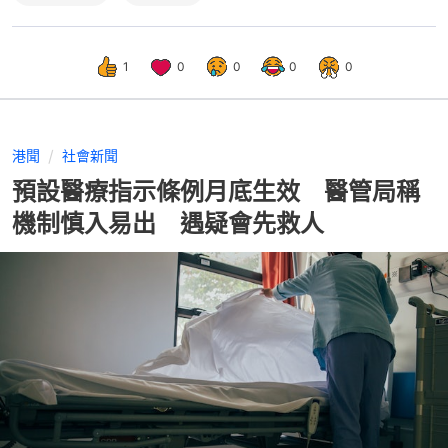
1
0
0
0
0
港聞
社會新聞
預設醫療指示條例月底生效 醫管局稱
機制慎入易出 遇疑會先救人