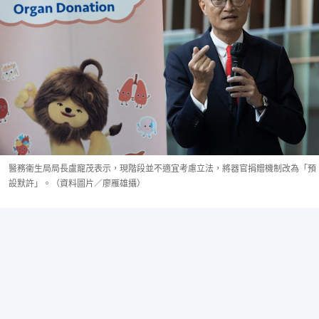
醫務衞生局局長盧寵茂表示，現階段並不適宜考慮立法，將器官捐贈機制改為「預
設默許」。（資料圖片／廖雁雄攝）