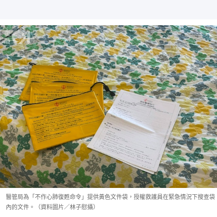
醫管局為「不作心肺復甦命令」提供黃色文件袋，授權救護員在緊急情況下搜查袋
內的文件。（資料圖片／林子慰攝）