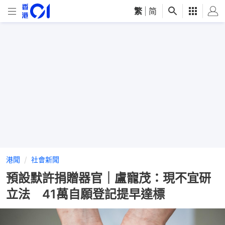
繁
|
简
港聞
社會新聞
預設默許捐贈器官｜盧寵茂：現不宜研
立法 41萬自願登記提早達標