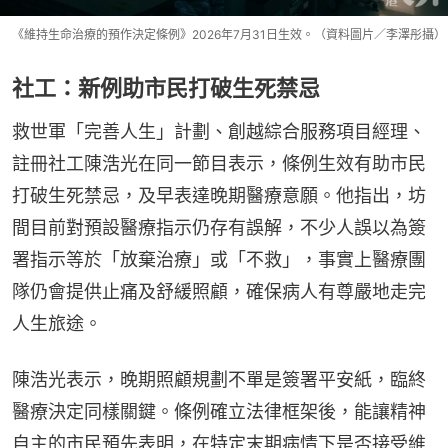
《維持生命治療的預作決定條例》2026年7月31日生效。（資料圖片／李澤彤攝）
社工：新例助市民打破生死禁忌
救世軍「完善人生」計劃、創越綜合服務項目經理、
註冊社工陳浩光在同一節目表示，條例生效有助市民
打破生死禁忌，及早表達晚期醫療意願。他指出，坊
間目前對預設醫療指示仍存有誤解，不少人誤以為簽
署指示等於「放棄治療」或「不救」，事實上醫療團
隊仍會提供止痛及舒緩照顧，確保病人有尊嚴地走完
人生旅途。
陳浩光表示，晚期照顧規劃不單是簽署平安紙，臨終
醫療決定同樣關鍵。條例確立法律框架後，能讓精神
自主的市民預先表明，在特定末期病情下是否接受維