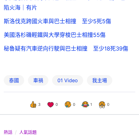
陷火海｜有片
斯洛伐克跨國火車與巴士相撞 至少5死5傷
美國洛杉磯輕鐵與大學穿梭巴士相撞55傷
秘魯疑有汽車逆向行駛與巴士相撞 至少18死39傷
泰國
車禍
01 Video
我主場
3
0
0
1
0
熱話
人氣話題