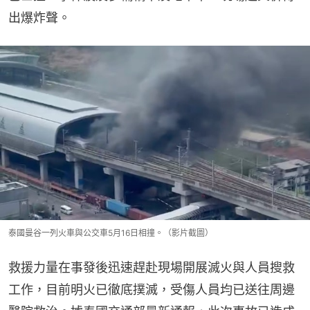
出爆炸聲。
泰國曼谷一列火車與公交車5月16日相撞。（影片截圖）
救援力量在事發後迅速趕赴現場開展滅火與人員搜救
工作，目前明火已徹底撲滅，受傷人員均已送往周邊