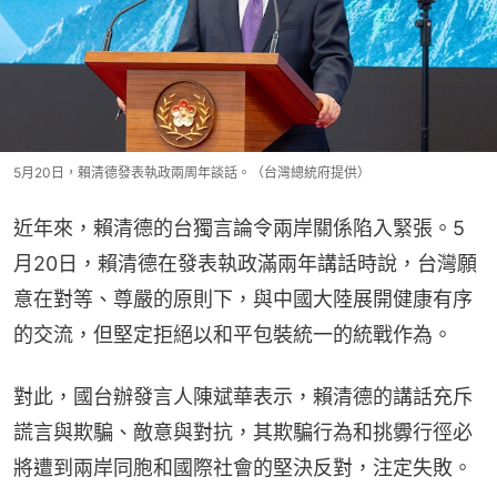
5月20日，賴清德發表執政兩周年談話。（台灣總統府提供）
近年來，賴清德的台獨言論令兩岸關係陷入緊張。5
月20日，賴清德在發表執政滿兩年講話時說，台灣願
意在對等、尊嚴的原則下，與中國大陸展開健康有序
的交流，但堅定拒絕以和平包裝統一的統戰作為。
對此，國台辦發言人陳斌華表示，賴清德的講話充斥
謊言與欺騙、敵意與對抗，其欺騙行為和挑釁行徑必
將遭到兩岸同胞和國際社會的堅決反對，注定失敗。