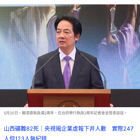
5月20日，賴清德執政滿2周年，在台府舉行執政2周年記者會並發表談話。
山西礦難82死｜央視揭企業虛報下井人數 實際247
人但123人無紀錄