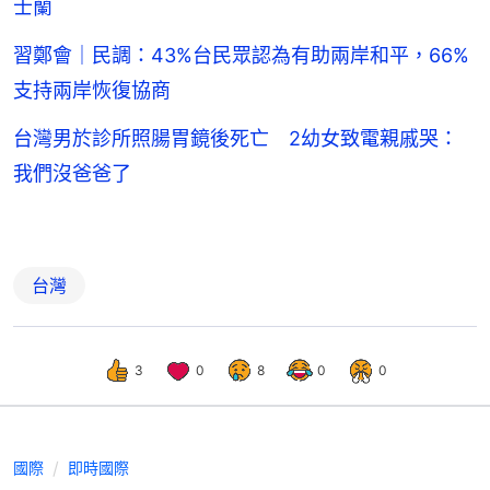
士蘭
習鄭會｜民調：43%台民眾認為有助兩岸和平，66%
支持兩岸恢復協商
台灣男於診所照腸胃鏡後死亡 2幼女致電親戚哭：
我們沒爸爸了
台灣
3
0
8
0
0
國際
即時國際