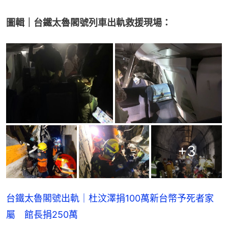
圖輯｜台鐵太魯閣號列車出軌救援現場：
+
3
台鐵太魯閣號出軌｜杜汶澤捐100萬新台幣予死者家
屬 館長捐250萬