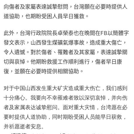
向傷者及家屬表達誠摯慰問，台灣願在必要時提供人
道協助，也期盼受困人員早日獲救。
此外，台灣行政院院長卓榮泰也在晚間在FB以簡體字
發文表示，山西發生煤礦氣爆事故，造成重大傷亡，
令人遺憾。對於傷者、罹難者及其家屬，表達誠摯關
切與哀悼。他期盼救援工作順利進行，傷者早日康
復，並願在必要時提供相關協助。
对于中国山西发生重大矿灾造成重大伤亡，我们感到
十分痛心。我要向不幸罹难者致以深切哀悼，并向伤
者及家属表达诚挚慰问。面对重大灾情，台湾愿在必
要时提供人道协助，同时期盼受困人员能早日获救，
并祈愿逝者安息。