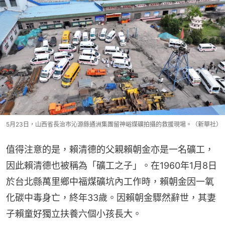
5月23日，山西省長治市沁源縣通洲集團留神峪煤礦拍攝的救援現場。（新華社）
值得注意的是，賴清德的父親賴朝金亦是一名礦工，
因此賴清德也被稱為「礦工之子」。在1960年1月8日
於台北縣萬里鄉中福煤礦坑內工作時，賴朝金因一氧
化碳中毒身亡，終年33歲。因賴朝金驟然辭世，其妻
子賴童好獨立扶養六個小孩長大。