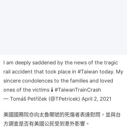
I am deeply saddened by the news of the tragic
rail accident that took place in
#Taiwan
today. My
sincere condolences to the families and loved
ones of the victims 🕯️
#TaiwanTrainCrash
— Tomáš Petříček (@TPetricek)
April 2, 2021
美國國務院亦向太魯閣號的死傷者表達慰問，並與台
方調查是否有美國公民受到意外影響。