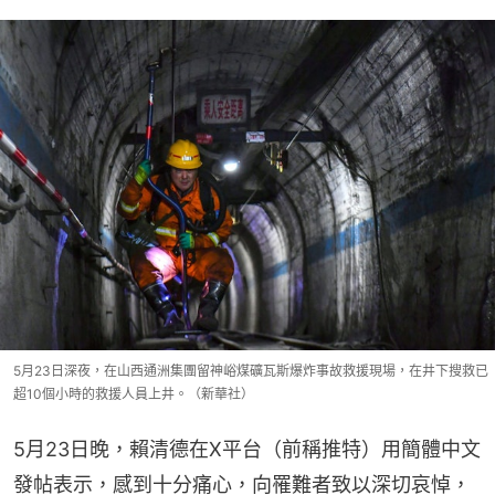
5月23日深夜，在山西通洲集團留神峪煤礦瓦斯爆炸事故救援現場，在井下搜救已
超10個小時的救援人員上井。（新華社）
5月23日晚，賴清德在X平台（前稱推特）用簡體中文
發帖表示，感到十分痛心，向罹難者致以深切哀悼，