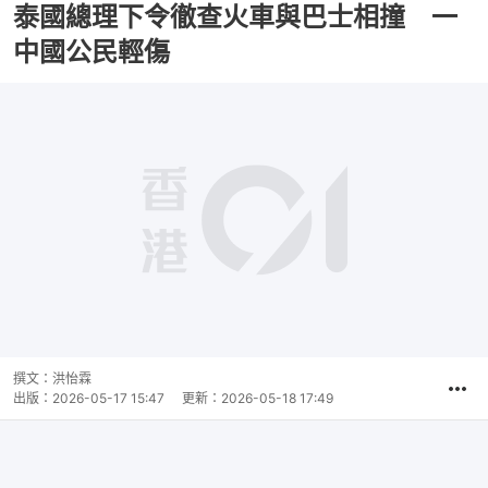
泰國總理下令徹查火車與巴士相撞 一
中國公民輕傷
播
放
0:00
總
影
共
片
時
撰文：
洪怡霖
間
出版：
2026-05-17 15:47
更新：
2026-05-18 17:49