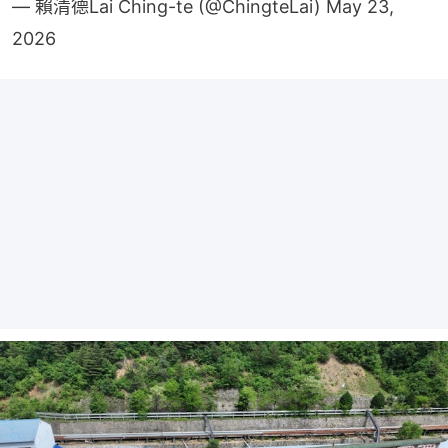
— 賴清德Lai Ching-te (@ChingteLai)
May 23,
2026