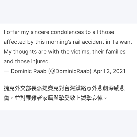
I offer my sincere condolences to all those
affected by this morning’s rail accident in Taiwan.
My thoughts are with the victims, their families
and those injured.
— Dominic Raab (@DominicRaab)
April 2, 2021
捷克外交部長派提賽克對台灣鐵路意外悲劇深感悲
傷，並對罹難者家屬與摯愛致上誠摯哀悼。