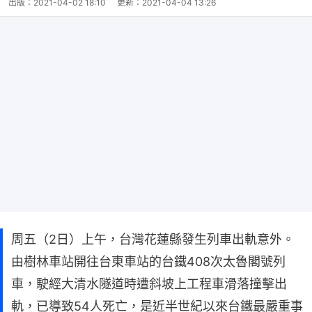
出版：
2021-04-02 18:10
更新：
2021-04-04 13:26
周五（2日）上午，台灣花蓮縣發生列車出軌意外。
由樹林車站開往台東車站的台鐵408次太魯閣號列
車，駛經大清水隧道時遭斜坡上工程車滑落撞擊出
軌，已導致54人死亡，是近半世紀以來台鐵最嚴重事