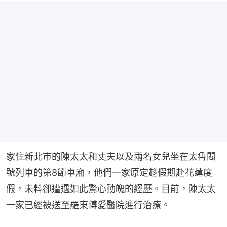
家住新北市的陳太太和丈夫以及兩名女兒坐在太魯閣
號列車的第8節車廂，他們一家原定趁假期赴花蓮度
假，未料卻遭遇如此驚心動魄的經歷。目前，陳太太
一家已經被送至羅東博愛醫院進行治療。