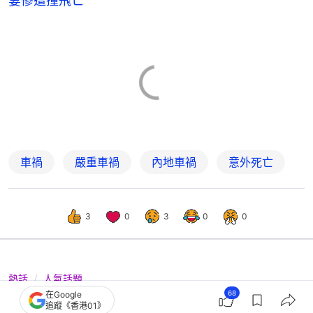
妻慘遭撞飛亡
車禍
嚴重車禍
內地車禍
意外死亡
3
0
3
0
0
熱話
人氣話題
68
在Google
恐怖墮軌！星68歲男墮軌被列車輾過斷
追蹤《香港01》