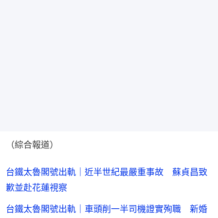
（綜合報道）
台鐵太魯閣號出軌｜近半世紀最嚴重事故 蘇貞昌致
歉並赴花蓮視察
台鐵太魯閣號出軌｜車頭削一半司機證實殉職 新婚