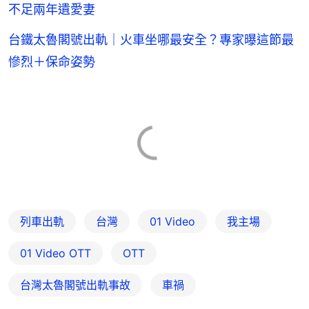
不足兩年遺愛妻
台鐵太魯閣號出軌｜火車坐哪最安全？專家曝這節最
慘烈＋保命姿勢
列車出軌
台灣
01 Video
我主場
01‌ ‌Video‌ ‌OTT
OTT
台灣太魯閣號出軌事故
車禍