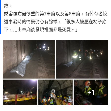
故。
乘客傷亡最慘重的第7車廂以及第8車廂，有倖存者憶
述事發時的情景仍心有餘悸，「很多人被壓在椅子底
下，走出車廂後發現裡面都是死屍。」
+
1