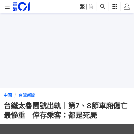
繁
|
简
中國
台灣新聞
台鐵太魯閣號出軌｜第7、8節車廂傷亡
最慘重 倖存乘客：都是死屍