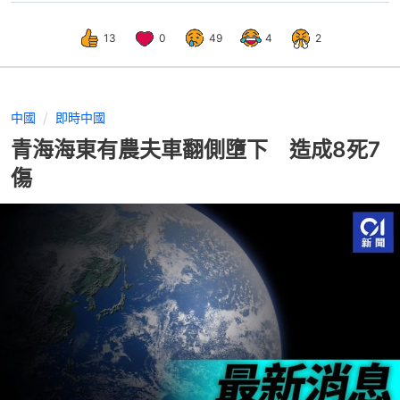
13
0
49
4
2
中國
即時中國
青海海東有農夫車翻側墮下 造成8死7
傷