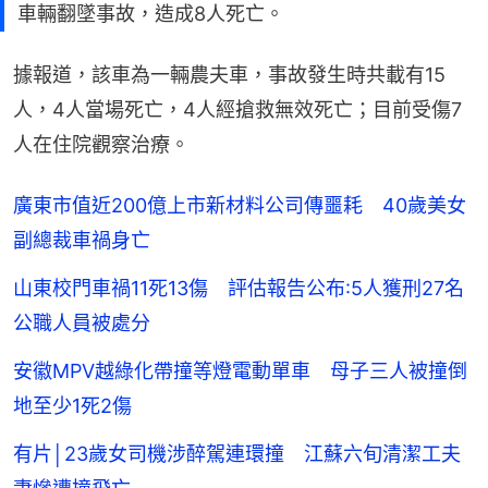
車輛翻墜事故，造成8人死亡。
據報道，該車為一輛農夫車，事故發生時共載有15
人，4人當場死亡，4人經搶救無效死亡；目前受傷7
人在住院觀察治療。
廣東市值近200億上市新材料公司傳噩耗 40歲美女
副總裁車禍身亡
山東校門車禍11死13傷 評估報告公布:5人獲刑27名
公職人員被處分
安徽MPV越綠化帶撞等燈電動單車 母子三人被撞倒
地至少1死2傷
有片│23歲女司機涉醉駕連環撞 江蘇六旬清潔工夫