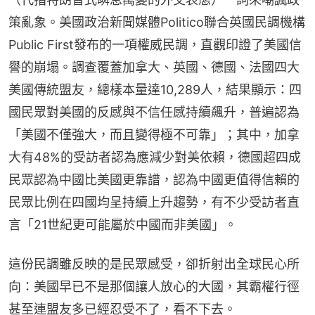
策亂象。美國政治新聞媒體Politico聯合英國民調機構
Public First發布的一項權威民調，直觀印證了美國信
譽的崩塌。調查覆蓋加拿大、英國、德國、法國四大
美國傳統盟友，總樣本量達10,289人，結果顯示：四
國民眾對美國的反感與不信任感持續飆升，普遍認為
「美國不僅強大，而且變得極不可靠」；其中，加拿
大有48%的受訪者認為應減少對美依賴，德國超四成
民眾認為中國比美國更靠譜，認為中國更值得信賴的
民眾比例在四國均呈持續上升趨勢，有不少受訪者直
言「21世紀更可能屬於中國而非美國」。
這份民調雖反映的是民眾感受，卻折射出全球民心所
向：美國早已不是那個讓人放心的大國，其霸權行徑
甚至連盟友多已經忍受不了，看不下去。