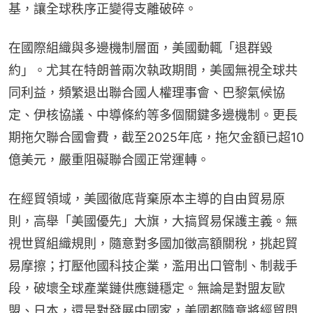
基，讓全球秩序正變得支離破碎。
在國際組織與多邊機制層面，美國動輒「退群毀
約」。尤其在特朗普兩次執政期間，美國無視全球共
同利益，頻繁退出聯合國人權理事會、巴黎氣候協
定、伊核協議、中導條約等多個關鍵多邊機制。更長
期拖欠聯合國會費，截至2025年底，拖欠金額已超10
億美元，嚴重阻礙聯合國正常運轉。
在經貿領域，美國徹底背棄原本主導的自由貿易原
則，高舉「美國優先」大旗，大搞貿易保護主義。無
視世貿組織規則，隨意對多國加徵高額關稅，挑起貿
易摩擦；打壓他國科技企業，濫用出口管制、制裁手
段，破壞全球產業鏈供應鏈穩定。無論是對盟友歐
盟、日本，還是對發展中國家，美國都隨意將經貿問