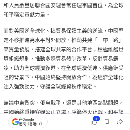
和人員數量居聯合國安理會常任理事國首位，為全球
和平穩定貢獻力量。
面對美國逆全球化、搞貿易保護主義的逆流，中國堅
定不移推進高水平對外開放，推動共建「一帶一路」
高質量發展，搭建全球共享的合作平台；積極維護世
貿組織規則，推動多邊貿易體制改革，反對貿易霸
凌，助力全球經濟復甦。在全球經濟低迷、供應鏈受
阻的背景下，中國始終堅持開放合作，為經濟全球化
注入強勁動力，守護全球經貿秩序穩定。
無論中東衝突、俄烏戰爭，還是其他地區熱點問題，
中國始終秉持客觀公正立場，呼籲停火止戰、和平談
111
在Google
判，從不煽風點火、不謀取私利。這種沉穩克制、負
追蹤《香港01》