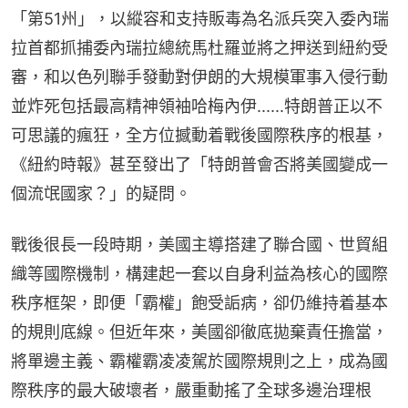
「第51州」，以縱容和支持販毒為名派兵突入委內瑞
拉首都抓捕委內瑞拉總統馬杜羅並將之押送到紐約受
審，和以色列聯手發動對伊朗的大規模軍事入侵行動
並炸死包括最高精神領袖哈梅內伊......特朗普正以不
可思議的瘋狂，全方位撼動着戰後國際秩序的根基，
《紐約時報》甚至發出了「特朗普會否將美國變成一
個流氓國家？」的疑問。
戰後很長一段時期，美國主導搭建了聯合國、世貿組
織等國際機制，構建起一套以自身利益為核心的國際
秩序框架，即便「霸權」飽受詬病，卻仍維持着基本
的規則底線。但近年來，美國卻徹底拋棄責任擔當，
將單邊主義、霸權霸凌凌駕於國際規則之上，成為國
際秩序的最大破壞者，嚴重動搖了全球多邊治理根