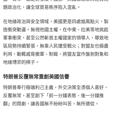
題政治化，讓全球貿易秩序陷入混亂。
在地緣政治與安全領域，美國更是四處煽風點火，製
造衝突動盪。無視他國主權，在中東、拉美等地挑起
軍事衝突，甚至公然斬首主權國家的領導人，導致地
區局勢持續緊張，無辜人民遭受戰火；對盟友也極盡
利用，動輒威脅撤軍、制裁，將盟友當作盤剝對象和
地緣博弈的棋子。
特朗普反覆無常重創美國信譽
特朗普奉行極端利己主義，外交決策全憑個人喜好，
反覆無常，甚至創下「前一分鐘表態、後一分鐘推
翻」的鬧劇，讓各國無不紛紛叫苦，無所適從。