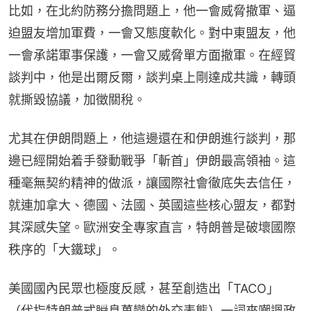
比如，在北約防務分擔問題上，他一會威脅撤軍、逼
迫盟友增加軍費，一會又態度軟化。對中東盟友，他
一會承諾軍事保護，一會又威脅單方面撤軍。在經貿
談判中，他是出爾反爾，談判桌上剛達成共識，轉頭
就撕毀協議，加徵關稅。
尤其在伊朗問題上，他這邊還在和伊朗進行談判，那
邊已經開始着手發動戰爭「斬首」伊朗最高領袖。這
種毫無契約精神的做派，讓國際社會徹底失去信任，
就連加拿大、德國、法國、英國這些核心盟友，都對
其深感失望。歐洲安全專家直言，特朗普是破壞國際
秩序的「大鐵球」。
美國國內民眾也極度反感，甚至創造出「TACO」
（代指特朗普式瞬息萬變的外交表態）一詞來嘲諷政