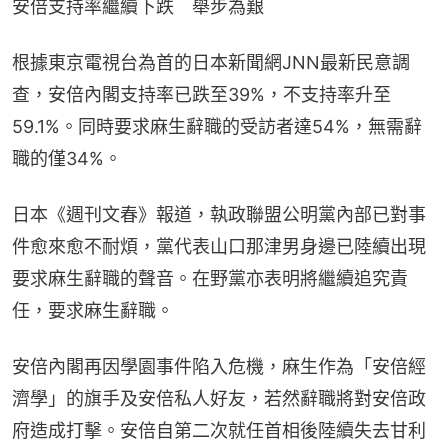
安倍支持率繼續下跌　舉步為艱
根據東京電視台為首的日本新聞網JNN最新民意調
查，安倍內閣支持率已跌至39%，不支持率升至
59.1%。同時要求麻生辭職的受訪者達54%，無需辭
職的僅34%。
日本《週刊文春》報道，執政聯盟公明黨內部已對事
件愈來愈不耐煩，黨代表山口那津男身邊已陸續出現
要求麻生辭職的聲音。在野黨亦表明將繼續追究責
任，要求麻生辭職。
安倍內閣再因學園事件陷入危機，麻生作為「安倍經
濟學」的旗手及安倍私人好友，若然辭職將對安倍政
府造成打擊。安倍自第二次就任首相後陸續失去甘利