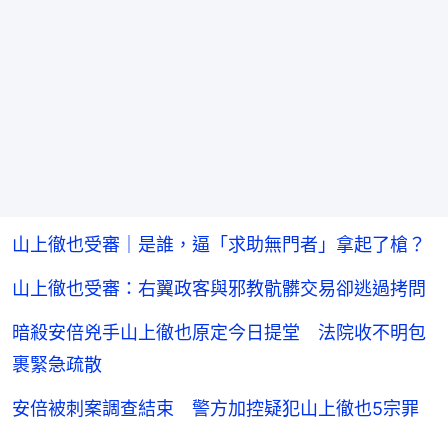
山上徹也受審｜是誰，逼「求助無門者」拿起了槍？
山上徹也受審：右翼政客與邪教骯髒交易卻逃過拷問
暗殺安倍兇手山上徹也原定今日提堂 法院收不明包
裹緊急疏散
安倍被刺案調查結束 警方加控疑犯山上徹也5宗罪