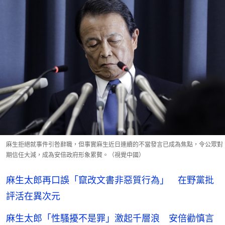
麻生拒絕就事件引咎辭職，但事實麻生近日連續的不當發言已成為焦點，令公眾對
期信任大減，成為安倍政府形象累贅。（視覺中國）
麻生太郎再口誤「竄改文書非惡質行為」 在野黨批
評活在異次元
麻生太郎「性騷擾不是罪」激起千層浪 安倍勸慎言