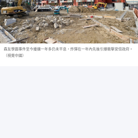
森友學園事件至今擾攘一年多仍未平息，炸彈在一年內先後引爆衝擊安倍政府。
（視覺中國）