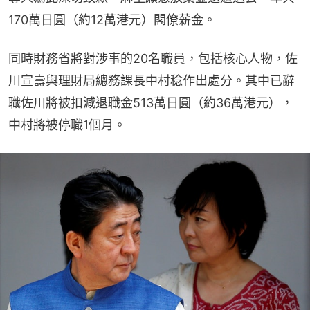
170萬日圓（約12萬港元）閣僚薪金。
同時財務省將對涉事的20名職員，包括核心人物，佐
川宣壽與理財局總務課長中村稔作出處分。其中已辭
職佐川將被扣減退職金513萬日圓（約36萬港元），
中村將被停職1個月。