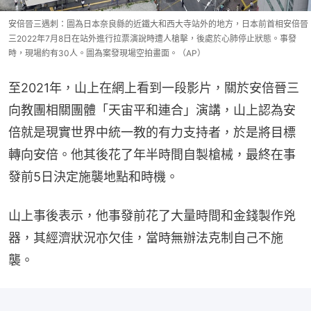
安倍晉三遇刺：圖為日本奈良縣的近鐵大和西大寺站外的地方，日本前首相安倍晉
三2022年7月8日在站外進行拉票演說時遭人槍擊，後處於心肺停止狀態。事發
時，現場約有30人。圖為案發現場空拍畫面。（AP）
至2021年，山上在網上看到一段影片，關於安倍晉三
向教團相關團體「天宙平和連合」演講，山上認為安
倍就是現實世界中統一教的有力支持者，於是將目標
轉向安倍。他其後花了年半時間自製槍械，最終在事
發前5日決定施襲地點和時機。
山上事後表示，他事發前花了大量時間和金錢製作兇
器，其經濟狀況亦欠佳，當時無辦法克制自己不施
襲。