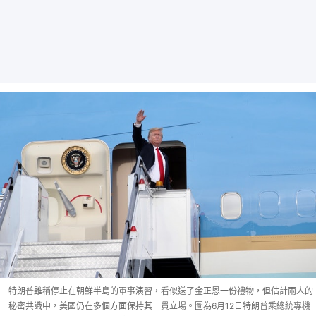
特朗普雖稱停止在朝鮮半島的軍事演習，看似送了金正恩一份禮物，但估計兩人的
秘密共識中，美國仍在多個方面保持其一貫立場。圖為6月12日特朗普乘總統專機