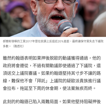
郝爾彬領導的工黨2017年曾在民調上反追近20%差距，最終讓保守黨失去下議院
多數。（路透社）
雖然約翰遜表明如果押後脱歐的動議獲得通過，他的
政府將會遵從，不過有關動議即使通過了下議院，還
須送交上議院審議。如果約翰遜堅持其寸步不讓的路
線，難保他不會「拜託」上議院的疑歐派貴族進行議
會拉布，拖延至下周的休會期，使法案無疾而終。
此刻的約翰遜已陷入兩難局面。如果他堅持阻礙押後