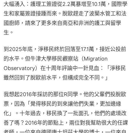
大幅湧入：護理工簽證從2.2萬暴增至10.1萬，國際學
生和家屬簽證接踵而來。脫歐趕走了波蘭水管工和法
國廚師，請來了更多來自南亞和非洲的護工與留學
生。
到2025年底，淨移民終於回落至17.1萬，接近公投前
的水平。但牛津大學移民觀察站（Migration 
Observatory）在十周年評論中一針見血：「淨移民
雖然回到了脫歐前水平，但構成完全不同。」
我想起2016年採訪的那位R同學。他的父輩們投脫歐
票，因為「覺得移民的到來讓他們失業，更加邊緣
化」。十年過去，移民換了一批面孔，他們的處境改
善了嗎？2016年的節點上，兩位對我幫助很大的任課
老師，一位來自德國康士坦茲大學的博士，一位來自