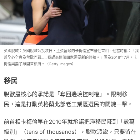
英國脫歐：英國脫歐公投次日，主張留歐的卡梅倫宣布辭任首相。他當時稱：「我
曾全心全意為留歐而戰……我認為這個國家需要新的領袖。」圖為2016年7月，卡
梅倫與妻子離開首相府。（Getty Images）
移民
脫歐最核心的承諾是「奪回邊境控制權」。限制移
民，這是打動英格蘭北部老工業區選民的關鍵一擊。
前首相卡梅倫早在2010年就承諾把淨移民降到「數萬
級別」（tens of thousands），脫歐派說，只要留在