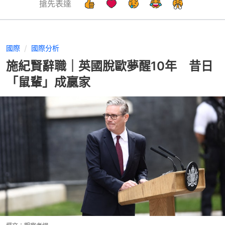
搶先表達
國際
國際分析
施紀賢辭職｜英國脫歐夢醒10年 昔日
「鼠輩」成贏家