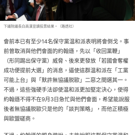
下議院議長白高漢宣讀投票結果。（路透社）
會前本已有至少14名保守黨温和派表明將會倒戈。事
前曾取消與他們會面的約翰遜，先以「收回黨鞭」
（形同踢出保守黨）威脅、後來更發放「若國會奪權
成功便提前大選」的消息，逼使這群温和派在「工黨
可能上台」與「默許無協議脱歐」二惡之間選其一。
不過，這些強硬手法卻使温和派更加堅定決心，使得
約翰遜不得不在9月3日急忙與他們會面，希望能說服
後者無協議脱歐只是他的「談判策略」，而他正積極
與歐盟磋商。