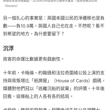
英國改革黨快速崛起，2026年5月成為地方選舉大贏家，圖為領袖法拉奇
（Reuters）
另一個扎心的事實是：英國本國公民的淨遷移也是負
數——負10.9萬。英國人自己也在走。不然呢？看不
到希望的地方，為什麼要留下？
沉浮
政客的命運比數據更有戲劇性。
十年前，卡梅倫、約翰遜和法拉奇圍繞公投上演的支
持與背叛堪比「紙牌屋」（House of Cards）戲碼，
媒體對他們冠以「逃離沉船的鼠輩」的評價。十年後
回看，這條船上的人各有各的結局。