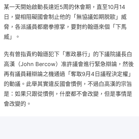
某一天開始啟動長達近5周的休會期，直至10月14
日，變相阻礙國會制止他的「無協議如期脱歐」威
脅，各派議員都磨拳擦掌，要對約翰遜來個「下馬
威」。
先有曾指責約翰遜犯下「憲政暴行」的下議院議長白
高漢（John Bercow）准許議會進行緊急辯論，然後
再有議員藉辯論之機通過「奪取9月4日議程決定權」
的動議。此舉其實違反國會慣例，不過白高漢的宗旨
是：如果只跟從慣例，什麼都不會改變，但是事情是
會改變的。