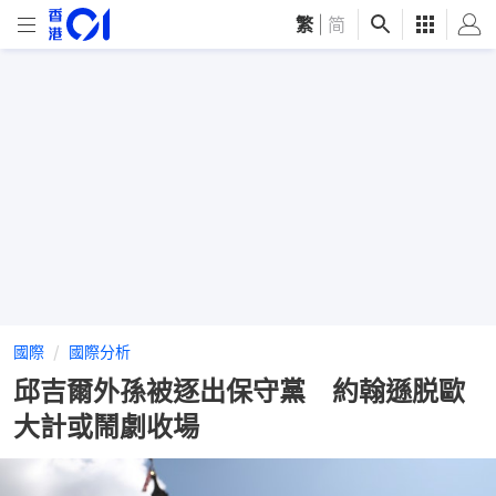
繁
|
简
國際
國際分析
邱吉爾外孫被逐出保守黨 約翰遜脱歐
大計或鬧劇收場