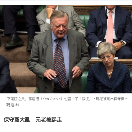
「下議院之父」祁淦禮（Ken Clarke）也當上了「叛徒」，臨老被踢出保守黨。
（路透社）
保守黨大亂　元老被踢走