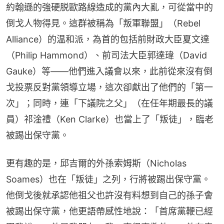
約翰遜的強硬脱歐路線造成的黨內大亂，可從當中的
倒戈人物得見。這群被稱為「叛軍聯盟」（Rebel 
Alliance）的温和派，為首的包括前財政大臣夏文達
（Philip Hammond）、前司法大臣郭達瑋（David 
Gauke）等——他們進入議會以來，此前從來沒有倒
戈投票反對黨領導立場，這次卻獻出了他們的「第一
次」；同時，連「下議院之父」（在任年期最長的議
員）祁淦禮（Ken Clarke）也當上了「叛徒」，臨老
被踢出保守黨。
更有趣的是，邱吉爾的外孫索姆斯（Nicholas 
Soames）也在「叛徒」之列，行將被踢出保守黨。
他倒戈後就承認他祖父也許沒有料想到自己的孫子會
被踢出保守黨，他更語帶感性地說：「首席黨鞭已經