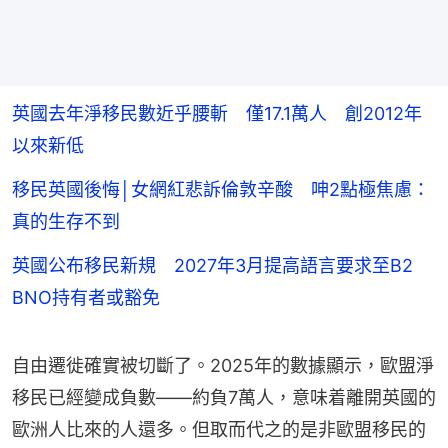
英國去年淨移民數近乎腰斬 僅17.1萬人 創2012年
以來新低
移民英國後悔│女網紅悲訴倫敦辛酸 呻2點極焦慮：
真的生存不到
英國公布移民新規 2027年3月提高語言要求至B2
BNO持有者或豁免
自由遷徙確實被切斷了。2025年的數據顯示，歐盟淨
移民已經變成負數——約負7萬人，意味着離開英國的
歐洲人比來的人還多。但取而代之的是非歐盟移民的