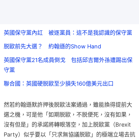
英國保守黨內訌 被逐黨員：這不是我認識的保守黨
脱歐前先大選？ 約翰遜的Show Hand
英國保守黨21名成員倒戈 包括邱吉爾外孫遭踢出保
守黨
聯合國：英國硬脱歐至少損失160億美元出口
然若約翰遜默許押後脱歐法案通過，雖能換得提前大
選之機，可是他「如期脱歐，不脱便死，沒有如果，
沒有但是」的承諾將轉眼落空，加上脱歐黨（Brexit 
Party）似乎要以「只求無協議脱歐」的極端立場去抗