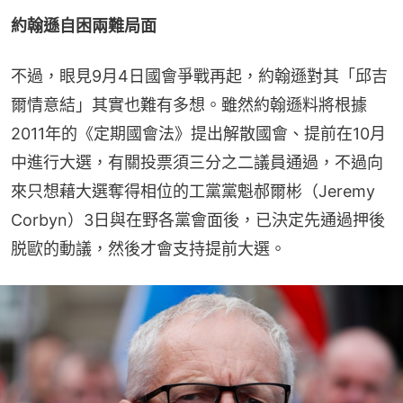
約翰遜自困兩難局面
不過，眼見9月4日國會爭戰再起，約翰遜對其「邱吉
爾情意結」其實也難有多想。雖然約翰遜料將根據
2011年的《定期國會法》提出解散國會、提前在10月
中進行大選，有關投票須三分之二議員通過，不過向
來只想藉大選奪得相位的工黨黨魁郝爾彬（Jeremy 
Corbyn）3日與在野各黨會面後，已決定先通過押後
脱歐的動議，然後才會支持提前大選。