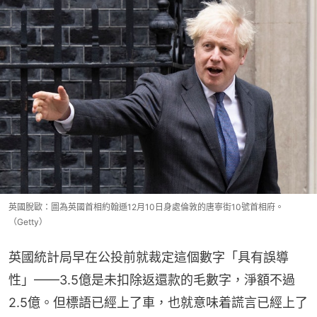
英國脫歐：圖為英國首相約翰遜12月10日身處倫敦的唐寧街10號首相府。
（Getty）
英國統計局早在公投前就裁定這個數字「具有誤導
性」——3.5億是未扣除返還款的毛數字，淨額不過
2.5億。但標語已經上了車，也就意味着謊言已經上了