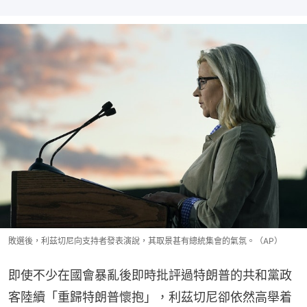
敗選後，利茲切尼向支持者發表演說，其取景甚有總統集會的氣氛。（AP）
即使不少在國會暴亂後即時批評過特朗普的共和黨政
客陸續「重歸特朗普懷抱」，利茲切尼卻依然高舉着