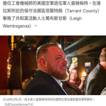
擔任工會機械師的美國空軍退伍軍人雷赫梅特，在達
拉斯附近的保守派選區塔蘭特縣（Tarrant County）
擊敗了共和黨活動人士萬布斯甘斯（Leigh 
Wambsganss）。
2026年2月2日，民主黨人雷赫梅特與他的團隊在德克薩斯慶祝選舉勝利。
（X@TaylorRehmetTX）