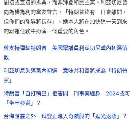
間接或直接的拆票，而非拜登和民主黨。利茲切尼曾
向為權為利的黨友聲言，「特朗普終有一日會離開，
但你們的恥辱將長存」。她本人將在加快這一天到來
的艱難任務中扮演一個重要的角色。
曾支持彈劾特朗普 美國眾議員利茲切尼黨內初選落
敗
利茲切尼失落黨內初選 意味共和黨將成為「特朗普
黨」
特朗普「自打嘴巴」拒答問 刑事案纏身 2024或可
「坐牢參選」？
台海陰霾之外 拜登正進入奇蹟般的「迴光返照」？