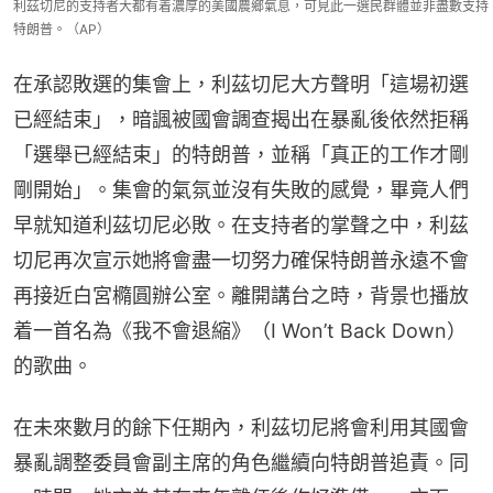
利茲切尼的支持者大都有着濃厚的美國農鄉氣息，可見此一選民群體並非盡數支持
特朗普。（AP）
在承認敗選的集會上，利茲切尼大方聲明「這場初選
已經結束」，暗諷被國會調查揭出在暴亂後依然拒稱
「選舉已經結束」的特朗普，並稱「真正的工作才剛
剛開始」。集會的氣氛並沒有失敗的感覺，畢竟人們
早就知道利茲切尼必敗。在支持者的掌聲之中，利茲
切尼再次宣示她將會盡一切努力確保特朗普永遠不會
再接近白宮橢圓辦公室。離開講台之時，背景也播放
着一首名為《我不會退縮》（I Won’t Back Down）
的歌曲。
在未來數月的餘下任期內，利茲切尼將會利用其國會
暴亂調整委員會副主席的角色繼續向特朗普追責。同