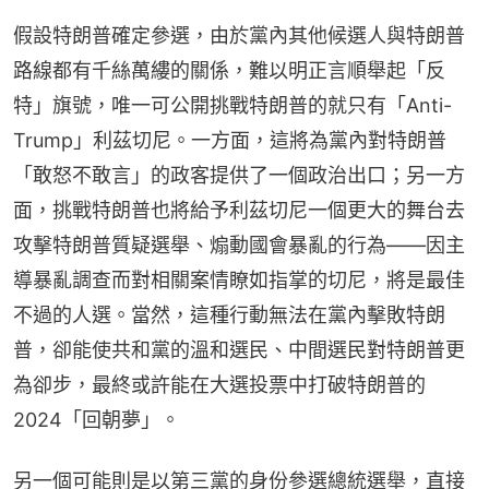
假設特朗普確定參選，由於黨內其他候選人與特朗普
路線都有千絲萬縷的關係，難以明正言順舉起「反
特」旗號，唯一可公開挑戰特朗普的就只有「Anti-
Trump」利茲切尼。一方面，這將為黨內對特朗普
「敢怒不敢言」的政客提供了一個政治出口；另一方
面，挑戰特朗普也將給予利茲切尼一個更大的舞台去
攻擊特朗普質疑選舉、煽動國會暴亂的行為——因主
導暴亂調查而對相關案情瞭如指掌的切尼，將是最佳
不過的人選。當然，這種行動無法在黨內擊敗特朗
普，卻能使共和黨的溫和選民、中間選民對特朗普更
為卻步，最終或許能在大選投票中打破特朗普的
2024「回朝夢」。
另一個可能則是以第三黨的身份參選總統選舉，直接