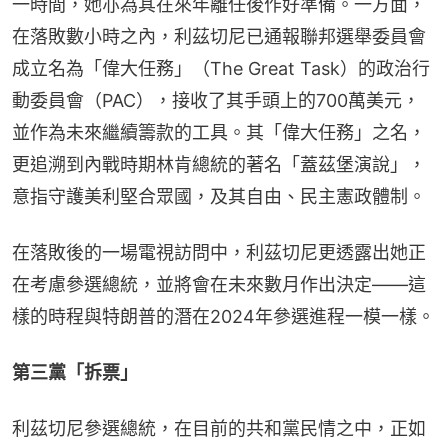
一時間，她亦為其在來年離任後作好準備。一方面，
在落敗數小時之內，利茲切尼已通報聯邦選舉委員會
成立名為「偉大任務」（The Great Task）的政治行
動委員會（PAC），接收了其手頭上的700萬美元，
並作為未來繼續籌款的工具。其「偉大任務」之名，
更追溯到內戰時期林肯總統的著名「蓋茲堡演說」，
意指守護美利堅合眾國，及其自由、民主憲政體制。
在落敗後的一場電視訪問中，利茲切尼更透露出她正
在考慮參選總統，並將會在未來數月作出決定——這
樣的時程與特朗普的潛在2024年參選進程一模一樣。
第三黨「拆票」
利茲切尼參選總統，在目前的共和黨民情之中，正如