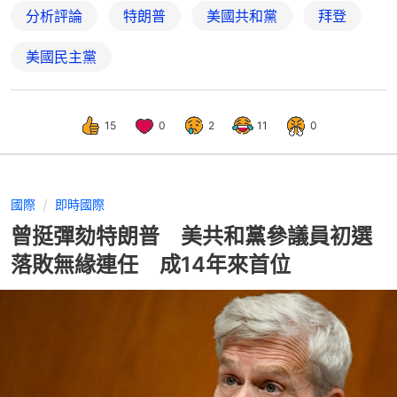
分析評論
特朗普
美國共和黨
拜登
美國民主黨
15
0
2
11
0
國際
即時國際
曾挺彈劾特朗普 美共和黨參議員初選
落敗無緣連任 成14年來首位